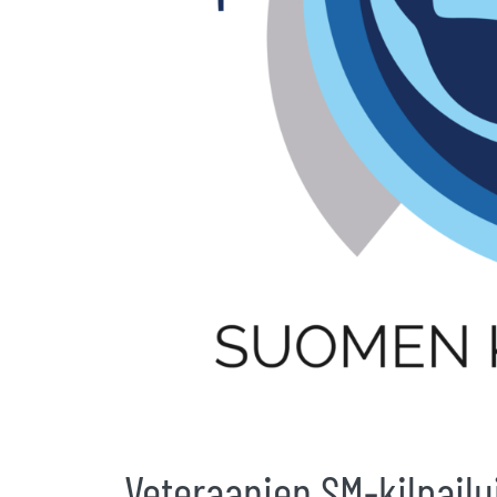
Veteraanien SM-kilpail