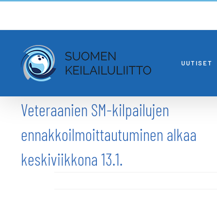
Skip
to
content
UUTISET
Veteraanien SM-kilpailujen
ennakkoilmoittautuminen alkaa
keskiviikkona 13.1.