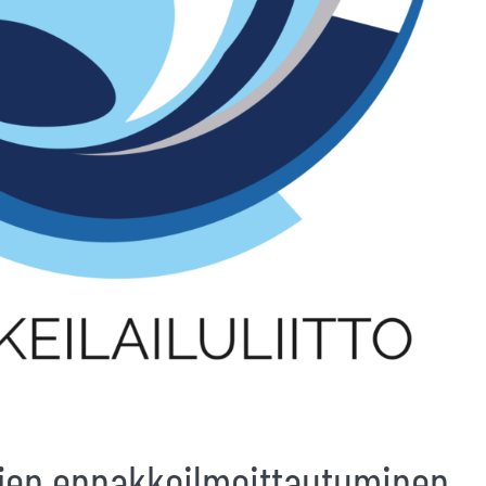
ujen ennakkoilmoittautuminen