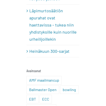
Läpimurtosäätiön
apurahat ovat
haettavissa – tukea niin
yhdistyksille kuin nuorille
urheilijoillekin
Heinäkuun 300-sarjat
Avainsanat
AMF maailmancup
Ballmaster Open
bowling
EBT
ECC