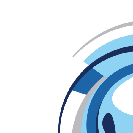
Katso
kuvaa
isompana