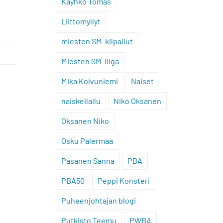
Käyhkö Tomas
Liittomyllyt
miesten SM-kilpailut
Miesten SM-liiga
Mika Koivuniemi
Naiset
a
naiskeilailu
Niko Oksanen
Oksanen Niko
Osku Palermaa
Pasanen Sanna
PBA
PBA50
Peppi Konsteri
Puheenjohtajan blogi
Putkisto Teemu
PWBA