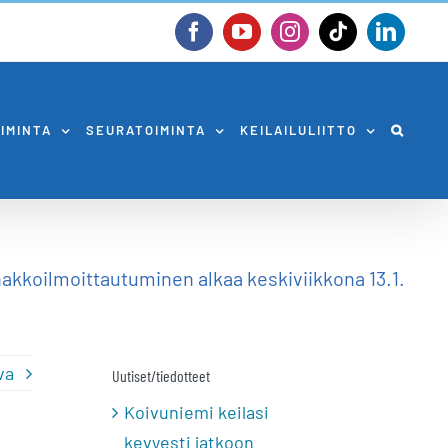
Facebook
YouTube
Instagram
Tiktok
Linked
OIMINTA
SEURATOIMINTA
KEILAILULIITTO
akkoilmoittautuminen alkaa keskiviikkona 13.1.
va
Uutiset/tiedotteet
Koivuniemi keilasi
kevyesti jatkoon