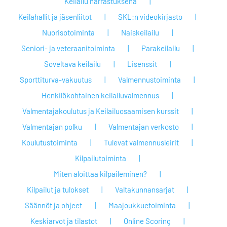
Keilailu harrastuksena
Keilahallit ja jäsenliitot
SKL:n videokirjasto
Nuorisotoiminta
Naiskeilailu
Seniori- ja veteraanitoiminta
Parakeilailu
Soveltava keilailu
Lisenssit
Sporttiturva-vakuutus
Valmennustoiminta
Henkilökohtainen keilailuvalmennus
Valmentajakoulutus ja Keilailuosaamisen kurssit
Valmentajan polku
Valmentajan verkosto
Koulutustoiminta
Tulevat valmennusleirit
Kilpailutoiminta
Miten aloittaa kilpaileminen?
Kilpailut ja tulokset
Valtakunnansarjat
Säännöt ja ohjeet
Maajoukkuetoiminta
Keskiarvot ja tilastot
Online Scoring