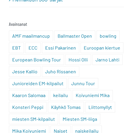
Avainsanat
AMF maailmancup
Ballmaster Open
bowling
EBT
ECC
Essi Pakarinen
Euroopan kiertue
European Bowling Tour
Hossi Olli
Jarno Lahti
Jesse Kallio
Juho Rissanen
Junioreiden EM-kilpailut
Junnu Tour
Kaaron Salomaa
keilailu
Koivuniemi Mika
Konsteri Peppi
Käyhkö Tomas
Liittomyllyt
miesten SM-kilpailut
Miesten SM-liiga
Mika Koivuniemi
Naiset
naiskeilailu