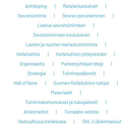
Antidoping
Ratatarkastukset
Seuratoiminta
Seuran perustaminen
Laatua seuratoimintaan
Seuratoiminnan koulutukset
Lasten ja nuorten harrastustoiminta
Keilailuliitto
Keilailuliiton yhteystiedot
Organisaatio
Puheenjohtajan blogi
Strategia
Toimintasäännöt
Hall of fame
Suomen Keilailuliiton tukijat
Materiaalit
Toimintakertomukset ja tulospaketit
Ansiomerkit
Tornados-veistos
Vastuullisuus keilailussa
SKL:n jäsenmaksut