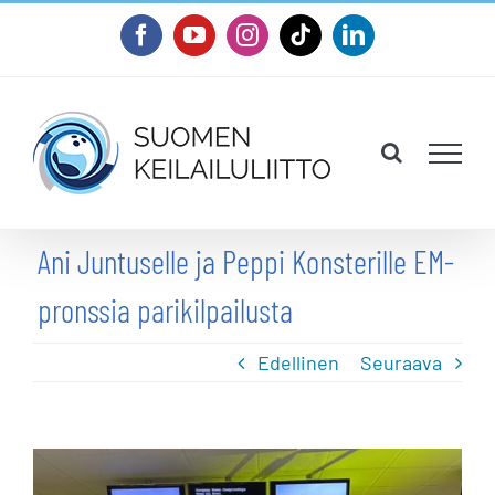
Skip
Facebook
YouTube
Instagram
Tiktok
LinkedIn
to
content
Ani Juntuselle ja Peppi Konsterille EM-
pronssia parikilpailusta
Edellinen
Seuraava
Katso