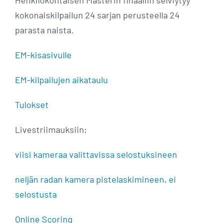
Henkilökohtaisen Masterin finaaliin selviytyy
kokonaiskilpailun 24 sarjan perusteella 24
parasta naista.
EM-kisasivulle
EM-kilpailujen aikataulu
Tulokset
Livestriimauksiin;
viisi kameraa valittavissa selostuksineen
neljän radan kamera pistelaskimineen, ei
selostusta
Online Scoring