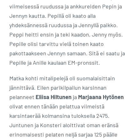
viimeisessä ruudussa ja ankkureiden Pepin ja
Jennyn kautta. Pepillä oli kaato alla
yhdeksännessä ruudussa ja Jennyllä paikko.
Peppi heitti ensin ja teki kaadon, Jenny myös.
Pepille olisi tarvittu vielä toinen kaato
pakottaakseen Jennyn samaan. Sitä ei saatu ja
Pepille ja Anille kaulaan EM-pronssit.
Matka kohti mitalipelejä oli suomalaisittain
jännittävä. Eilen parikilpailun karsinnan
pelanneet
Eliisa Hiltunen
ja
Marjaana Hytönen
olivat ennen tänään pelattua viimeistä
karsintaerää kolmansina tuloksella 2475.
Juntunen ja Konsteri aloittivat oman eränsä
erinomaisesti pelaten neljä sarjaa 125 päälle