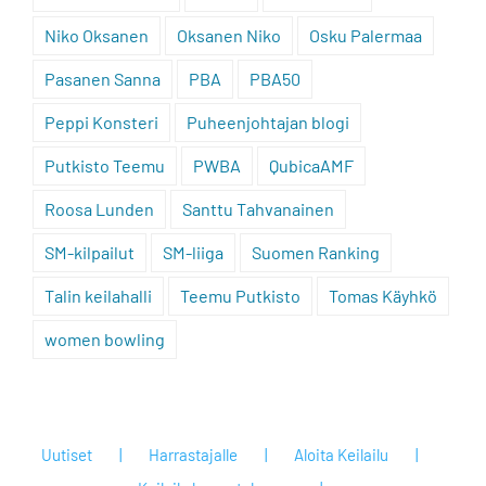
Niko Oksanen
Oksanen Niko
Osku Palermaa
Pasanen Sanna
PBA
PBA50
Peppi Konsteri
Puheenjohtajan blogi
Putkisto Teemu
PWBA
QubicaAMF
Roosa Lunden
Santtu Tahvanainen
SM-kilpailut
SM-liiga
Suomen Ranking
Talin keilahalli
Teemu Putkisto
Tomas Käyhkö
women bowling
Uutiset
Harrastajalle
Aloita Keilailu