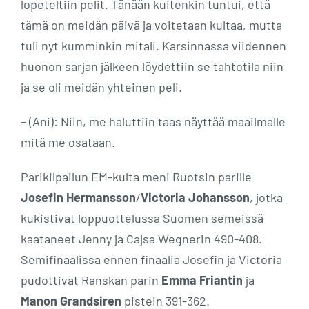
lopeteltiin pelit. Tänään kuitenkin tuntui, että
tämä on meidän päivä ja voitetaan kultaa, mutta
tuli nyt kumminkin mitali. Karsinnassa viidennen
huonon sarjan jälkeen löydettiin se tahtotila niin
ja se oli meidän yhteinen peli.
– (Ani): Niin, me haluttiin taas näyttää maailmalle
mitä me osataan.
Parikilpailun EM-kulta meni Ruotsin parille
Josefin Hermansson
/
Victoria Johansson
, jotka
kukistivat loppuottelussa Suomen semeissä
kaataneet Jenny ja Cajsa Wegnerin 490-408.
Semifinaalissa ennen finaalia Josefin ja Victoria
pudottivat Ranskan parin
Emma Friantin
ja
Manon Grandsiren
pistein 391-362.