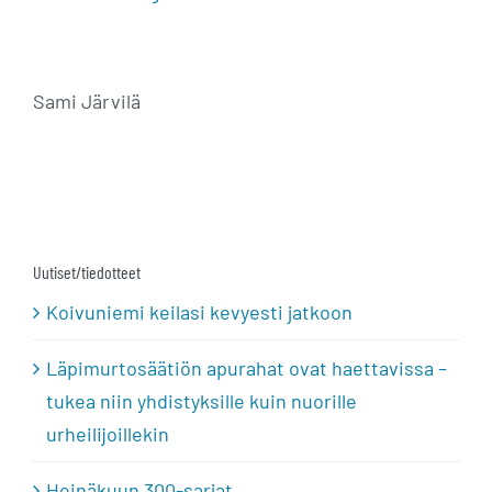
Sami Järvilä
Uutiset/tiedotteet
Koivuniemi keilasi kevyesti jatkoon
Läpimurtosäätiön apurahat ovat haettavissa –
tukea niin yhdistyksille kuin nuorille
urheilijoillekin
Heinäkuun 300-sarjat