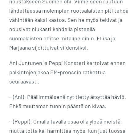
noustakseen Suomen ohi. Viimeiseen ruutuun
lähdettäessä molempien ruotsalaisten piti tehdä
vähintään kaksi kaatoa. Sen he myös tekivät ja
nousivat niukasti kahdella pisteellä
suomalaisten ohitse mitalipeleihin. Eliisa ja
Marjaana sijoittuivat viidensiksi.
Ani Juntunen ja Peppi Konsteri kertoivat ennen
palkintojenjakoa EM-pronssin ratkettua
seuraavasti.
– (Ani): Päällimmäisenä nyt tietty ärsyttää häviö.
Ehkä muutaman tunnin päästä on kivaa.
– (Peppi): Omalla tavalla osaa olla ylpeä meistä,
mutta totta kai harmittaa myös, kun just tuossa