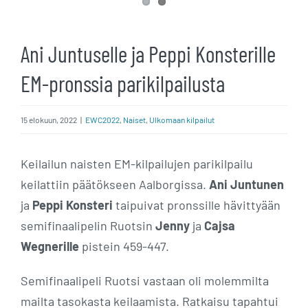
Ani Juntuselle ja Peppi Konsterille
EM-pronssia parikilpailusta
15 elokuun, 2022
|
EWC2022
,
Naiset
,
Ulkomaan kilpailut
Keilailun naisten EM-kilpailujen parikilpailu
keilattiin päätökseen Aalborgissa.
Ani Juntunen
ja
Peppi Konsteri
taipuivat pronssille hävittyään
semifinaalipelin Ruotsin
Jenny
ja
Cajsa
Wegnerille
pistein 459-447.
Semifinaalipeli Ruotsi vastaan oli molemmilta
mailta tasokasta keilaamista. Ratkaisu tapahtui