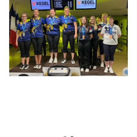
kuvaa
isompana