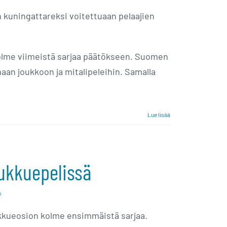
n kuningattareksi voitettuaan pelaajien
kolme viimeistä sarjaa päätökseen. Suomen
aan joukkoon ja mitalipeleihin. Samalla
Lue lisää
ukkuepelissä
n
ukkueosion kolme ensimmäistä sarjaa.