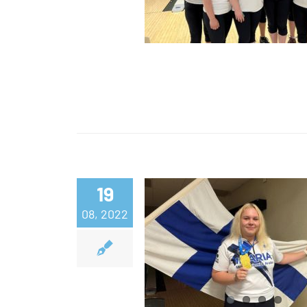
kilpailut
19
Peppi Konsteri 
08, 2022
kultamitalinsa
joukkuekulta Sak