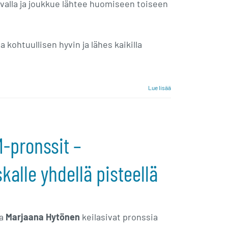
avalla ja joukkue lähtee huomiseen toiseen
kohtuullisen hyvin ja lähes kaikilla
Lue lisää
M-pronssit –
alle yhdellä pisteellä
ja
Marjaana Hytönen
keilasivat pronssia