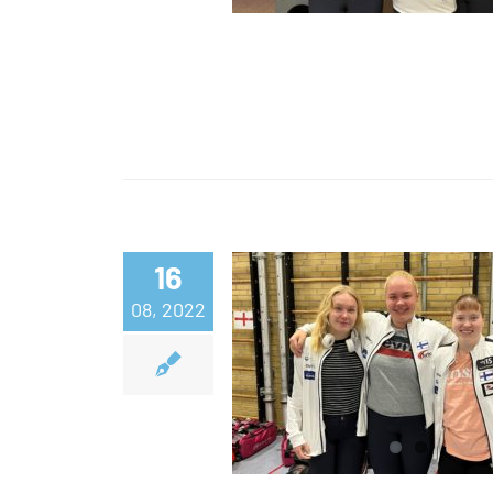
pisteellä
16
Suomi hyvist
08, 2022
asemista trion to
päivään