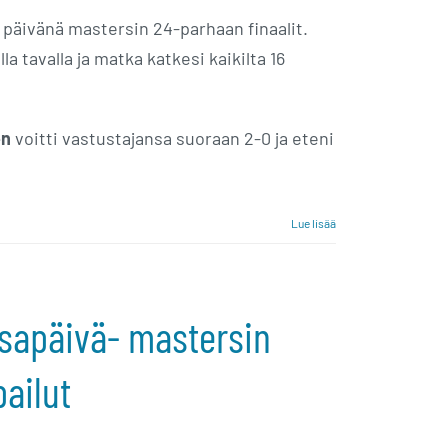
 päivänä mastersin 24-parhaan finaalit.
la tavalla ja matka katkesi kaikilta 16
en
voitti vastustajansa suoraan 2-0 ja eteni
Lue lisää
isapäivä- mastersin
pailut