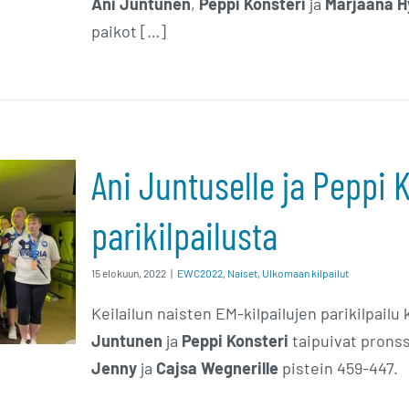
Ani Juntunen
,
Peppi Konsteri
ja
Marjaana H
paikot […]
Ani Juntuselle ja Peppi 
Peppi
parikilpailusta
-
15 elokuun, 2022
|
EWC2022
,
Naiset
,
Ulkomaan kilpailut
Keilailun naisten EM-kilpailujen parikilpailu
a
Juntunen
ja
Peppi Konsteri
taipuivat pronss
Jenny
ja
Cajsa Wegnerille
pistein 459-447.