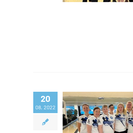
Hermansson vei k
20
Aalborgissa viim
08, 2022
kisapäivä- maste
finaalit päättävä