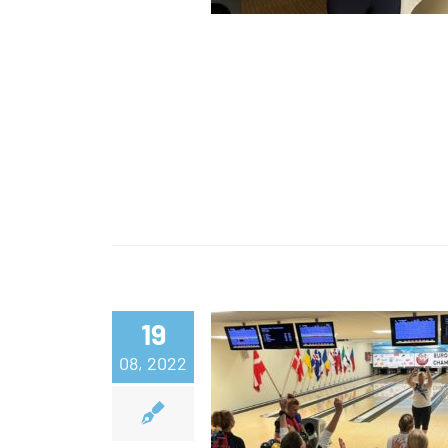
19
Peppi Konsterille
08, 2022
event-kultaa!! – 
joukkuepelin