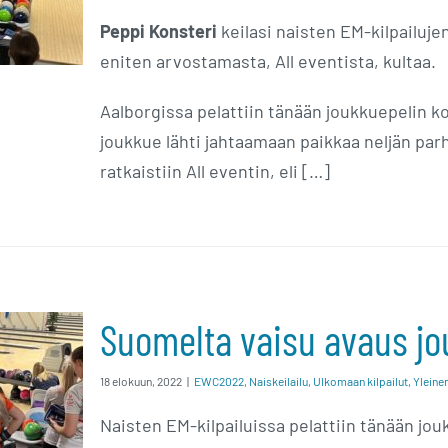
Peppi Konsteri
keilasi naisten EM-kilpailuje
eniten arvostamasta, All eventista, kultaa.
Aalborgissa pelattiin tänään joukkuepelin 
joukkue lähti jahtaamaan paikkaa neljän parh
ratkaistiin All eventin, eli […]
Suomelta vaisu avaus jo
vaus
18 elokuun, 2022
|
EWC2022
,
Naiskeilailu
,
Ulkomaan kilpailut
,
Yleine
Naisten EM-kilpailuissa pelattiin tänään jo
ä