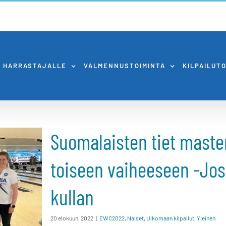
HARRASTAJALLE
VALMENNUSTOIMINTA
KILPAILUT
iet
Suomalaisten tiet maste
toiseen vaiheeseen -Jo
een
kullan
efin
20 elokuun, 2022
|
EWC2022
,
Naiset
,
Ulkomaan kilpailut
,
Yleinen