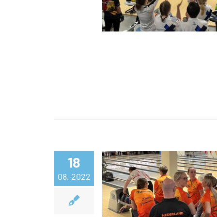
seitsemäs
18
08, 2022
Suomelta vaisu a
joukkuepeliss