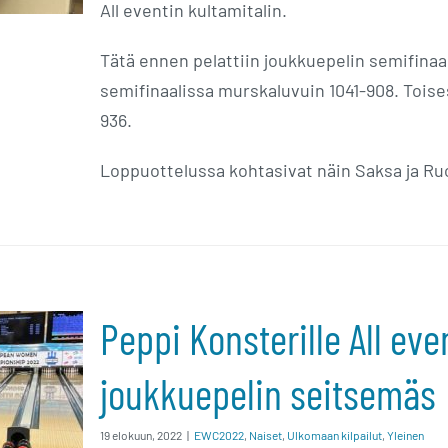
All eventin kultamitalin.
Tätä ennen pelattiin joukkuepelin semifinaali
semifinaalissa murskaluvuin 1041-908. Toise
936.
Loppuottelussa kohtasivat näin Saksa ja Ruo
Peppi Konsterille All eve
 All
joukkuepelin seitsemäs
Suomi
19 elokuun, 2022
|
EWC2022
,
Naiset
,
Ulkomaan kilpailut
,
Yleinen