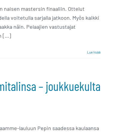
 naisen mastersin finaaliin. Ottelut
lla voitetulla sarjalla jatkoon. Myös kaikki
akka näin. Pelaajien vastustajat
n […]
Lue lisää
mitalinsa – joukkuekulta
 Maamme-lauluun Pepin saadessa kaulaansa