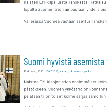
naisten EM-kilpailuista Tanskasta. Ratkaisu t
lopulta Suomen trion ainoastaan yhdellä pist
Välierässä Suomea vastaan asettui Tanskan
Suomi hyvistä asemista 
ä
16 elokuun, 2022
|
EWC2022
,
Naiset
,
Ulkomaan kilpailut
iseen
Naisten EM-kisojen trion ensimmäiset kolmen
päätökseen. Suomen ykköstrio on kolmannell
pelataan trion toiset kolme sarjaa samoihin 