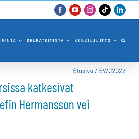
Facebook
YouTube
Instagram
Tiktok
Linked
OIMINTA
SEURATOIMINTA
KEILAILULIITTO
Etusivu
EWC2022
rsissa katkesivat
sefin Hermansson vei