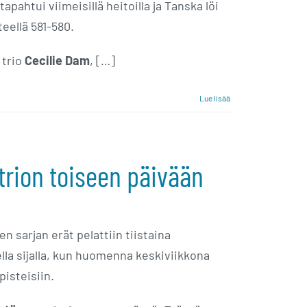
apahtui viimeisillä heitoilla ja Tanska löi
eellä 581-580.
 trio
Cecilie Dam
, […]
Lue lisää
trion toiseen päivään
 sarjan erät pelattiin tiistaina
a sijalla, kun huomenna keskiviikkona
pisteisiin.