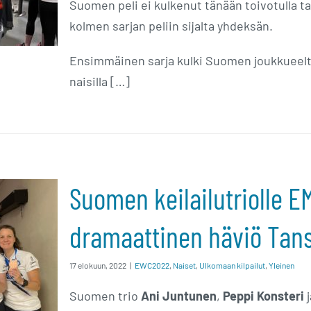
Suomen peli ei kulkenut tänään toivotulla t
kolmen sarjan peliin sijalta yhdeksän.
Ensimmäinen sarja kulki Suomen joukkueelta 
naisilla […]
iolle
Suomen keilailutriolle E
–
dramaattinen häviö Tansk
viö
17 elokuun, 2022
|
EWC2022
,
Naiset
,
Ulkomaan kilpailut
,
Yleinen
lä
Suomen trio
Ani Juntunen
,
Peppi Konsteri