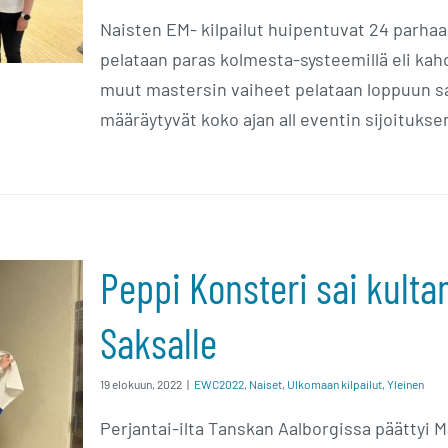
Naisten EM- kilpailut huipentuvat 24 parhaan
pelataan paras kolmesta-systeemillä eli kahde
muut mastersin vaiheet pelataan loppuun sa
määräytyvät koko ajan all eventin sijoitukse
Peppi Konsteri sai kulta
sai
Saksalle
 –
19 elokuun, 2022
|
EWC2022
,
Naiset
,
Ulkomaan kilpailut
,
Yleinen
salle
Perjantai-ilta Tanskan Aalborgissa päättyi