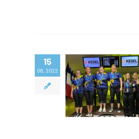
15
Ani Juntuselle ja 
08, 2022
Konsterille EM
pronssia
parikilpailust