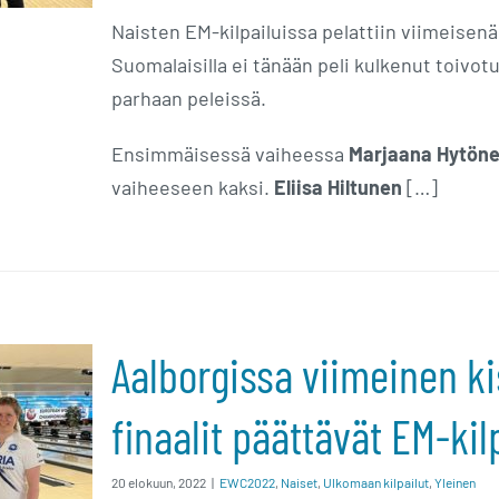
ullan
Naisten EM-kilpailuissa pelattiin viimeisenä
Suomalaisilla ei tänään peli kulkenut toivotul
parhaan peleissä.
Ensimmäisessä vaiheessa
Marjaana Hytön
vaiheeseen kaksi.
Eliisa Hiltunen
[…]
Aalborgissa viimeinen k
einen
finaalit päättävät EM-kil
rsin
t EM-
20 elokuun, 2022
|
EWC2022
,
Naiset
,
Ulkomaan kilpailut
,
Yleinen