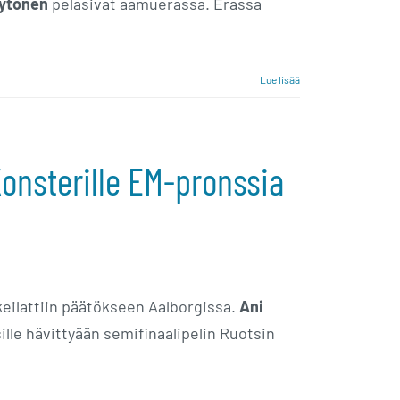
ytönen
pelasivat aamuerässä. Erässä
Lue lisää
Konsterille EM-pronssia
 keilattiin päätökseen Aalborgissa.
Ani
ille hävittyään semifinaalipelin Ruotsin