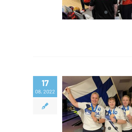
Suomen keilailutr
17
EM-pronssit 
08, 2022
dramaattinen hä
Tanskalle yhdel