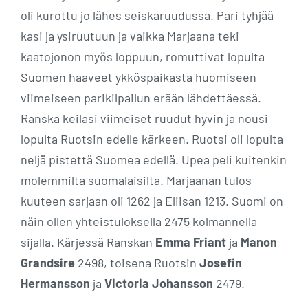
oli kurottu jo lähes seiskaruudussa. Pari tyhjää
kasi ja ysiruutuun ja vaikka Marjaana teki
kaatojonon myös loppuun, romuttivat lopulta
Suomen haaveet ykköspaikasta huomiseen
viimeiseen parikilpailun erään lähdettäessä.
Ranska keilasi viimeiset ruudut hyvin ja nousi
lopulta Ruotsin edelle kärkeen. Ruotsi oli lopulta
neljä pistettä Suomea edellä. Upea peli kuitenkin
molemmilta suomalaisilta. Marjaanan tulos
kuuteen sarjaan oli 1262 ja Eliisan 1213. Suomi on
näin ollen yhteistuloksella 2475 kolmannella
sijalla. Kärjessä Ranskan
Emma Friant
ja
Manon
Grandsire
2498, toisena Ruotsin
Josefin
Hermansson
ja
Victoria Johansson
2479.