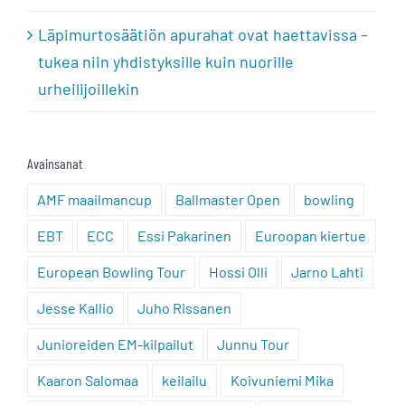
Läpimurtosäätiön apurahat ovat haettavissa –
tukea niin yhdistyksille kuin nuorille
urheilijoillekin
Avainsanat
AMF maailmancup
Ballmaster Open
bowling
EBT
ECC
Essi Pakarinen
Euroopan kiertue
European Bowling Tour
Hossi Olli
Jarno Lahti
Jesse Kallio
Juho Rissanen
Junioreiden EM-kilpailut
Junnu Tour
Kaaron Salomaa
keilailu
Koivuniemi Mika