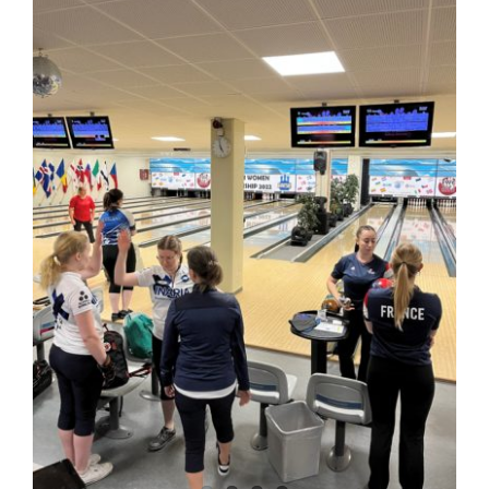
kuvaa
isompana