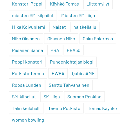
Konsteri Peppi
Käyhkö Tomas
Liittomyllyt
miesten SM-kilpailut
Miesten SM-liiga
Mika Koivuniemi
Naiset
naiskeilailu
Niko Oksanen
Oksanen Niko
Osku Palermaa
Pasanen Sanna
PBA
PBA50
Peppi Konsteri
Puheenjohtajan blogi
Putkisto Teemu
PWBA
QubicaAMF
Roosa Lunden
Santtu Tahvanainen
SM-kilpailut
SM-liiga
Suomen Ranking
Talin keilahalli
Teemu Putkisto
Tomas Käyhkö
women bowling