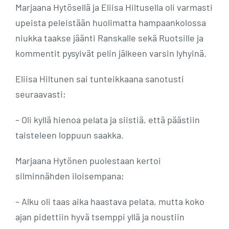
Marjaana Hytösellä ja Eliisa Hiltusella oli varmasti
upeista peleistään huolimatta hampaankolossa
niukka taakse jäänti Ranskalle sekä Ruotsille ja
kommentit pysyivät pelin jälkeen varsin lyhyinä.
Eliisa Hiltunen sai tunteikkaana sanotusti
seuraavasti;
– Oli kyllä hienoa pelata ja siistiä, että päästiin
taisteleen loppuun saakka.
Marjaana Hytönen puolestaan kertoi
silminnähden iloisempana;
– Alku oli taas aika haastava pelata, mutta koko
ajan pidettiin hyvä tsemppi yllä ja noustiin