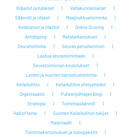
Kilpailut ja tulokset
Valtakunnansarjat
Säännöt ja ohjeet
Maajoukkuetoiminta
Keskiarvot ja tilastot
Online Scoring
Antidoping
Ratatarkastukset
Seuratoiminta
Seuran perustaminen
Laatua seuratoimintaan
Seuratoiminnan koulutukset
Lasten ja nuorten harrastustoiminta
Keilailuliitto
Keilailuliiton yhteystiedot
Organisaatio
Puheenjohtajan blogi
Strategia
Toimintasäännöt
Hall of fame
Suomen Keilailuliiton tukijat
Materiaalit
Toimintakertomukset ja tulospaketit