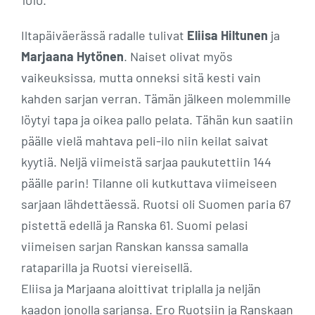
1010.
Iltapäiväerässä radalle tulivat
Eliisa Hiltunen
ja
Marjaana Hytönen
. Naiset olivat myös
vaikeuksissa, mutta onneksi sitä kesti vain
kahden sarjan verran. Tämän jälkeen molemmille
löytyi tapa ja oikea pallo pelata. Tähän kun saatiin
päälle vielä mahtava peli-ilo niin keilat saivat
kyytiä. Neljä viimeistä sarjaa paukutettiin 144
päälle parin! Tilanne oli kutkuttava viimeiseen
sarjaan lähdettäessä. Ruotsi oli Suomen paria 67
pistettä edellä ja Ranska 61. Suomi pelasi
viimeisen sarjan Ranskan kanssa samalla
rataparilla ja Ruotsi viereisellä.
Eliisa ja Marjaana aloittivat triplalla ja neljän
kaadon jonolla sarjansa. Ero Ruotsiin ja Ranskaan