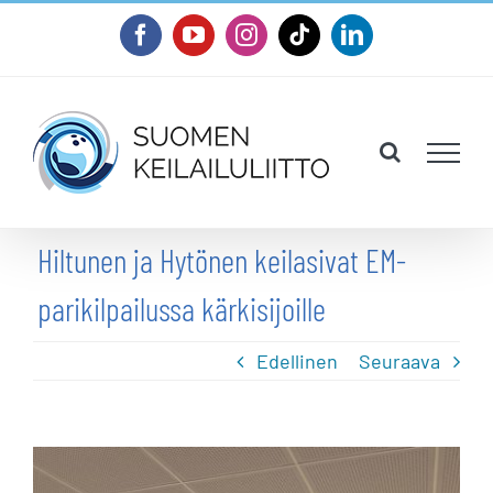
Skip
Facebook
YouTube
Instagram
Tiktok
LinkedIn
to
content
Hiltunen ja Hytönen keilasivat EM-
parikilpailussa kärkisijoille
Edellinen
Seuraava
Katso