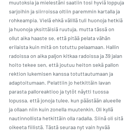
muutoksia ja mielestäni saatiin tosi hyviä loppuja
sarjoihin ja siirroissa oltiin paremmin kartalla ja
rohkeampia. Vielä ehkä välillä tuli huonoja hetkiä
ja huonoja yksittäisiä ruutuja, mutta tässä on
ollut aika haaste se, että pitää pelata vähän
erilaista kuin mitä on totuttu pelaamaan. Hallin
radoissa on aika paljon kitkaa radoissa ja 39 jalan
hoito tekee sen, että joutuu heiton sekä pallon
rektion lukemisen kanssa totuttautumaan ja
adaptoitumaan. Pelattiin jo hetkittäin lavan
parasta palloreaktioo ja tytöt näytti tuossa
lopussa, että jonoja tulee, kun päästään alueelle
ja ollaan niin kuin zonella muutenkin. Oli kyllä
nautinnollista hetkittäin olla radalla. Siinä oli sitä
oikeeta fiilistä. Tästä seuraa nyt vain hyvää