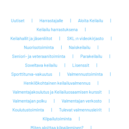
Uutiset
Harrastajalle
Aloita Keilailu
Keilailu harrastuksena
Keilahallit ja jäsenliitot
SKL:n videokirjasto
Nuorisotoiminta
Naiskeilailu
Seniori- ja veteraanitoiminta
Parakeilailu
Soveltava keilailu
Lisenssit
Sporttiturva-vakuutus
Valmennustoiminta
Henkilökohtainen keilailuvalmennus
Valmentajakoulutus ja Keilailuosaamisen kurssit
Valmentajan polku
Valmentajan verkosto
Koulutustoiminta
Tulevat valmennusleirit
Kilpailutoiminta
Miten aloittaa kilpaileminen?