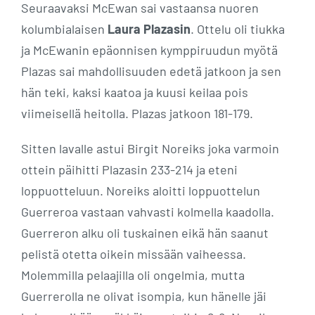
Seuraavaksi McEwan sai vastaansa nuoren
kolumbialaisen
Laura Plazasin
. Ottelu oli tiukka
ja McEwanin epäonnisen kymppiruudun myötä
Plazas sai mahdollisuuden edetä jatkoon ja sen
hän teki, kaksi kaatoa ja kuusi keilaa pois
viimeisellä heitolla. Plazas jatkoon 181-179.
Sitten lavalle astui Birgit Noreiks joka varmoin
ottein päihitti Plazasin 233-214 ja eteni
loppuotteluun. Noreiks aloitti loppuottelun
Guerreroa vastaan vahvasti kolmella kaadolla.
Guerreron alku oli tuskainen eikä hän saanut
pelistä otetta oikein missään vaiheessa.
Molemmilla pelaajilla oli ongelmia, mutta
Guerrerolla ne olivat isompia, kun hänelle jäi