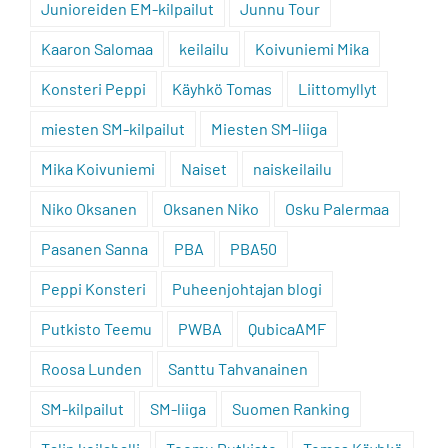
Junioreiden EM-kilpailut
Junnu Tour
Kaaron Salomaa
keilailu
Koivuniemi Mika
Konsteri Peppi
Käyhkö Tomas
Liittomyllyt
miesten SM-kilpailut
Miesten SM-liiga
Mika Koivuniemi
Naiset
naiskeilailu
Niko Oksanen
Oksanen Niko
Osku Palermaa
Pasanen Sanna
PBA
PBA50
Peppi Konsteri
Puheenjohtajan blogi
Putkisto Teemu
PWBA
QubicaAMF
Roosa Lunden
Santtu Tahvanainen
SM-kilpailut
SM-liiga
Suomen Ranking