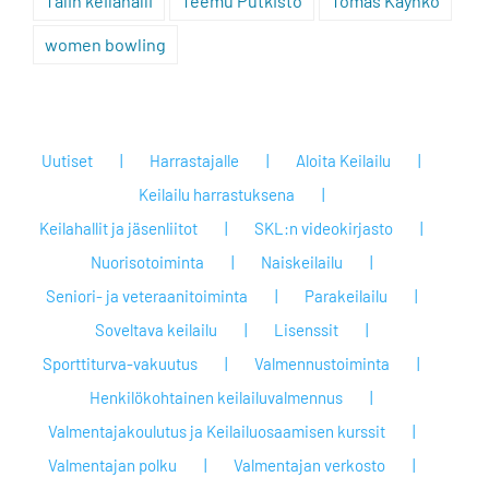
Talin keilahalli
Teemu Putkisto
Tomas Käyhkö
women bowling
Uutiset
Harrastajalle
Aloita Keilailu
Keilailu harrastuksena
Keilahallit ja jäsenliitot
SKL:n videokirjasto
Nuorisotoiminta
Naiskeilailu
Seniori- ja veteraanitoiminta
Parakeilailu
Soveltava keilailu
Lisenssit
Sporttiturva-vakuutus
Valmennustoiminta
Henkilökohtainen keilailuvalmennus
Valmentajakoulutus ja Keilailuosaamisen kurssit
Valmentajan polku
Valmentajan verkosto