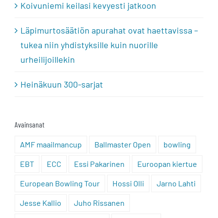
Koivuniemi keilasi kevyesti jatkoon
Läpimurtosäätiön apurahat ovat haettavissa –
tukea niin yhdistyksille kuin nuorille
urheilijoillekin
Heinäkuun 300-sarjat
Avainsanat
AMF maailmancup
Ballmaster Open
bowling
EBT
ECC
Essi Pakarinen
Euroopan kiertue
European Bowling Tour
Hossi Olli
Jarno Lahti
Jesse Kallio
Juho Rissanen