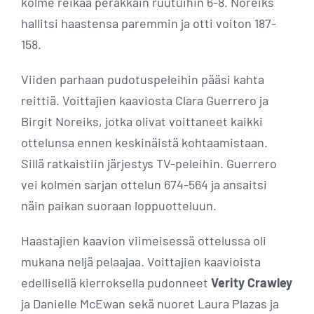
kolme reikää peräkkäin ruutuihin 6-8. Noreiks
hallitsi haastensa paremmin ja otti voiton 187-
158.
Viiden parhaan pudotuspeleihin pääsi kahta
reittiä. Voittajien kaaviosta Clara Guerrero ja
Birgit Noreiks, jotka olivat voittaneet kaikki
ottelunsa ennen keskinäistä kohtaamistaan.
Sillä ratkaistiin järjestys TV-peleihin. Guerrero
vei kolmen sarjan ottelun 674-564 ja ansaitsi
näin paikan suoraan loppuotteluun.
Haastajien kaavion viimeisessä ottelussa oli
mukana neljä pelaajaa. Voittajien kaavioista
edellisellä kierroksella pudonneet
Verity Crawley
ja Danielle McEwan sekä nuoret Laura Plazas ja