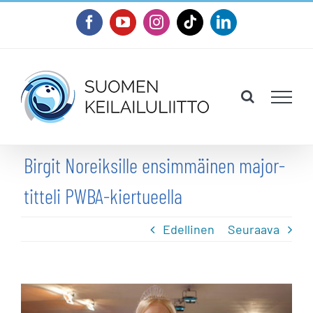
Skip
Facebook
YouTube
Instagram
Tiktok
LinkedIn
to
content
Birgit Noreiksille ensimmäinen major-
titteli PWBA-kiertueella
Edellinen
Seuraava
Katso