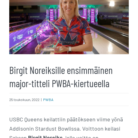
kuvaa
isompana
Birgit Noreiksille ensimmäinen
major-titteli PWBA-kiertueella
25 toukokuun, 2022
|
PWBA
USBC Queens keilattiin päätökseen viime yönä
Addisonin Stardust Bowlissa. Voittoon keilasi
Saksan
Birgit Noreiks
, jolle voitto on