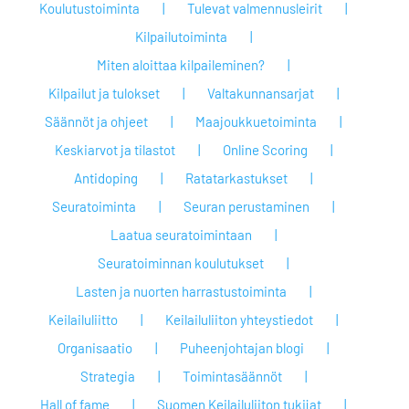
Koulutustoiminta
Tulevat valmennusleirit
Kilpailutoiminta
Miten aloittaa kilpaileminen?
Kilpailut ja tulokset
Valtakunnansarjat
Säännöt ja ohjeet
Maajoukkuetoiminta
Keskiarvot ja tilastot
Online Scoring
Antidoping
Ratatarkastukset
Seuratoiminta
Seuran perustaminen
Laatua seuratoimintaan
Seuratoiminnan koulutukset
Lasten ja nuorten harrastustoiminta
Keilailuliitto
Keilailuliiton yhteystiedot
Organisaatio
Puheenjohtajan blogi
Strategia
Toimintasäännöt
Hall of fame
Suomen Keilailuliiton tukijat