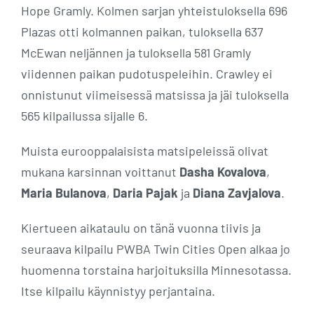
Hope Gramly. Kolmen sarjan yhteistuloksella 696
Plazas otti kolmannen paikan, tuloksella 637
McEwan neljännen ja tuloksella 581 Gramly
viidennen paikan pudotuspeleihin. Crawley ei
onnistunut viimeisessä matsissa ja jäi tuloksella
565 kilpailussa sijalle 6.
Muista eurooppalaisista matsipeleissä olivat
mukana karsinnan voittanut
Dasha Kovalova
,
Maria Bulanova
,
Daria Pajak
ja
Diana Zavjalova
.
Kiertueen aikataulu on tänä vuonna tiivis ja
seuraava kilpailu PWBA Twin Cities Open alkaa jo
huomenna torstaina harjoituksilla Minnesotassa.
Itse kilpailu käynnistyy perjantaina.