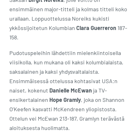
ensimmäinen major-titteli ja kolmas titteli koko
urallaan. Loppuottelussa Noreiks kukisti
ykkössijoitetun Kolumbian
Clara Guerreron
187-
158.
Pudotuspeleihin lähdettiin mielenkiintoisella
viisikolla, kun mukana oli kaksi kolumbialaista,
saksalainen ja kaksi yhdysvaltalaista.
Ensimmäisessä ottelussa kohtasivat USA:n
naiset, kokenut
Danielle McEwan
ja TV-
ensikertalainen
Hope Gramly
, joka on Shannon
O’Keefen kasvatti McKendreen yliopistosta.
Ottelun vei McEwan 213-187, Gramlyn terävästä
aloituksesta huolimatta.