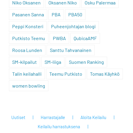
Niko Oksanen
Oksanen Niko
Osku Palermaa
Pasanen Sanna
PBA
PBA50
Peppi Konsteri
Puheenjohtajan blogi
Putkisto Teemu
PWBA
QubicaAMF
Roosa Lunden
Santtu Tahvanainen
SM-kilpailut
SM-liiga
Suomen Ranking
Talin keilahalli
Teemu Putkisto
Tomas Käyhkö
women bowling
Uutiset
Harrastajalle
Aloita Keilailu
Keilailu harrastuksena