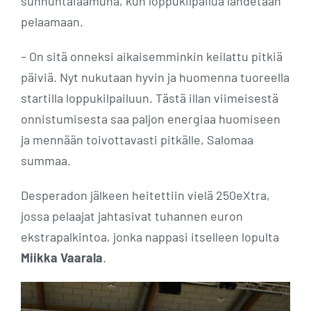
sunnuntaiaamuna, kun loppukilpailua lähdetään
pelaamaan.
– On sitä onneksi aikaisemminkin keilattu pitkiä
päiviä. Nyt nukutaan hyvin ja huomenna tuoreella
startilla loppukilpailuun. Tästä illan viimeisestä
onnistumisesta saa paljon energiaa huomiseen
ja mennään toivottavasti pitkälle, Salomaa
summaa.
Desperadon jälkeen heitettiin vielä 250eXtra,
jossa pelaajat jahtasivat tuhannen euron
ekstrapalkintoa, jonka nappasi itselleen lopulta
Miikka Vaarala
.