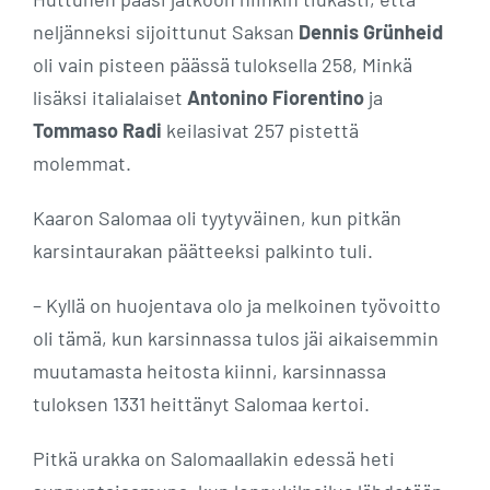
neljänneksi sijoittunut Saksan
Dennis Grünheid
oli vain pisteen päässä tuloksella 258, Minkä
lisäksi italialaiset
Antonino Fiorentino
ja
Tommaso Radi
keilasivat 257 pistettä
molemmat.
Kaaron Salomaa oli tyytyväinen, kun pitkän
karsintaurakan päätteeksi palkinto tuli.
– Kyllä on huojentava olo ja melkoinen työvoitto
oli tämä, kun karsinnassa tulos jäi aikaisemmin
muutamasta heitosta kiinni, karsinnassa
tuloksen 1331 heittänyt Salomaa kertoi.
Pitkä urakka on Salomaallakin edessä heti