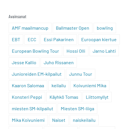
Avainsanat
AMF maailmancup
Ballmaster Open
bowling
EBT
ECC
Essi Pakarinen
Euroopan kiertue
European Bowling Tour
Hossi Olli
Jarno Lahti
Jesse Kallio
Juho Rissanen
Junioreiden EM-kilpailut
Junnu Tour
Kaaron Salomaa
keilailu
Koivuniemi Mika
Konsteri Peppi
Käyhkö Tomas
Liittomyllyt
miesten SM-kilpailut
Miesten SM-liiga
Mika Koivuniemi
Naiset
naiskeilailu