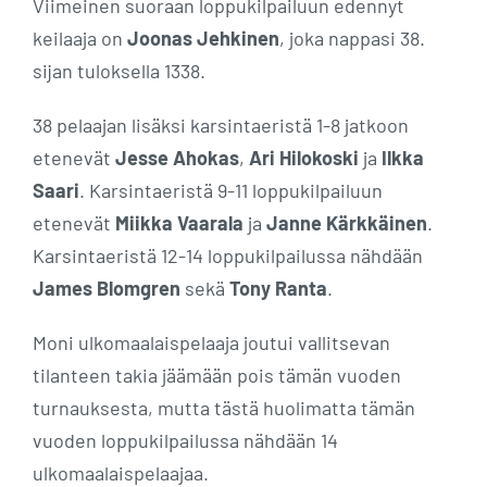
Viimeinen suoraan loppukilpailuun edennyt
keilaaja on
Joonas Jehkinen
, joka nappasi 38.
sijan tuloksella 1338.
38 pelaajan lisäksi karsintaeristä 1-8 jatkoon
etenevät
Jesse Ahokas
,
Ari Hilokoski
ja
Ilkka
Saari
. Karsintaeristä 9-11 loppukilpailuun
etenevät
Miikka Vaarala
ja
Janne Kärkkäinen
.
Karsintaeristä 12-14 loppukilpailussa nähdään
James Blomgren
sekä
Tony Ranta
.
Moni ulkomaalaispelaaja joutui vallitsevan
tilanteen takia jäämään pois tämän vuoden
turnauksesta, mutta tästä huolimatta tämän
vuoden loppukilpailussa nähdään 14
ulkomaalaispelaajaa.