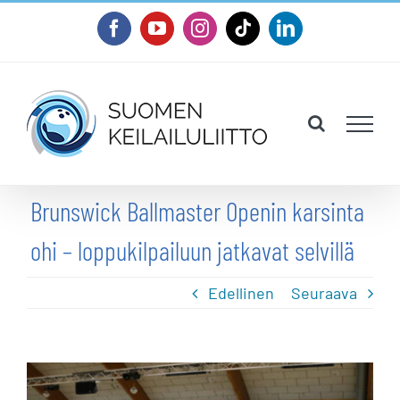
Skip
Facebook
YouTube
Instagram
Tiktok
LinkedIn
to
content
Brunswick Ballmaster Openin karsinta
ohi – loppukilpailuun jatkavat selvillä
Edellinen
Seuraava
Katso