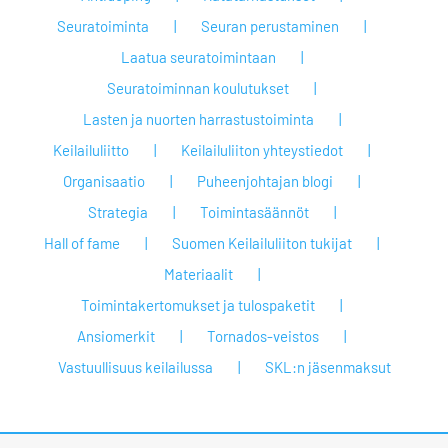
Seuratoiminta
Seuran perustaminen
Laatua seuratoimintaan
Seuratoiminnan koulutukset
Lasten ja nuorten harrastustoiminta
Keilailuliitto
Keilailuliiton yhteystiedot
Organisaatio
Puheenjohtajan blogi
Strategia
Toimintasäännöt
Hall of fame
Suomen Keilailuliiton tukijat
Materiaalit
Toimintakertomukset ja tulospaketit
Ansiomerkit
Tornados-veistos
Vastuullisuus keilailussa
SKL:n jäsenmaksut