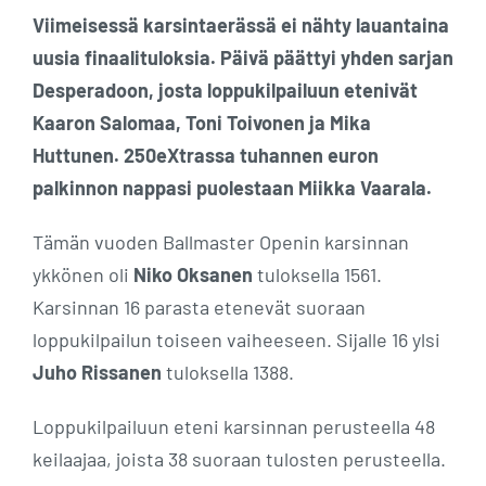
Viimeisessä karsintaerässä ei nähty lauantaina
uusia finaalituloksia. Päivä päättyi yhden sarjan
Desperadoon, josta loppukilpailuun etenivät
Kaaron Salomaa, Toni Toivonen ja Mika
Huttunen. 250eXtrassa tuhannen euron
palkinnon nappasi puolestaan Miikka Vaarala.
Tämän vuoden Ballmaster Openin karsinnan
ykkönen oli
Niko Oksanen
tuloksella 1561.
Karsinnan 16 parasta etenevät suoraan
loppukilpailun toiseen vaiheeseen. Sijalle 16 ylsi
Juho Rissanen
tuloksella 1388.
Loppukilpailuun eteni karsinnan perusteella 48
keilaajaa, joista 38 suoraan tulosten perusteella.