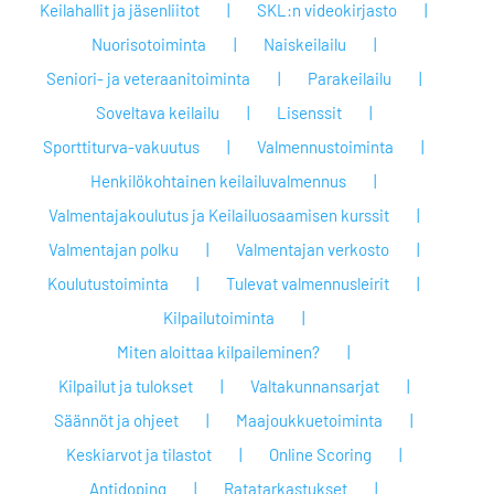
Keilahallit ja jäsenliitot
SKL:n videokirjasto
Nuorisotoiminta
Naiskeilailu
Seniori- ja veteraanitoiminta
Parakeilailu
Soveltava keilailu
Lisenssit
Sporttiturva-vakuutus
Valmennustoiminta
Henkilökohtainen keilailuvalmennus
Valmentajakoulutus ja Keilailuosaamisen kurssit
Valmentajan polku
Valmentajan verkosto
Koulutustoiminta
Tulevat valmennusleirit
Kilpailutoiminta
Miten aloittaa kilpaileminen?
Kilpailut ja tulokset
Valtakunnansarjat
Säännöt ja ohjeet
Maajoukkuetoiminta
Keskiarvot ja tilastot
Online Scoring
Antidoping
Ratatarkastukset