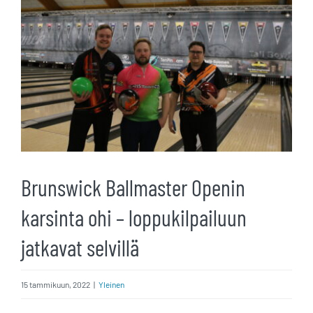
kuvaa
isompana
Brunswick Ballmaster Openin
karsinta ohi – loppukilpailuun
jatkavat selvillä
15 tammikuun, 2022
|
Yleinen