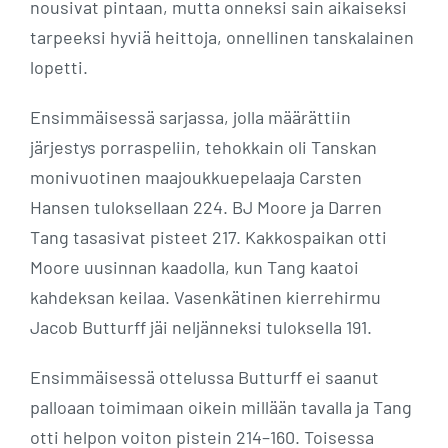
nousivat pintaan, mutta onneksi sain aikaiseksi
tarpeeksi hyviä heittoja, onnellinen tanskalainen
lopetti.
Ensimmäisessä sarjassa, jolla määrättiin
järjestys porraspeliin, tehokkain oli Tanskan
monivuotinen maajoukkuepelaaja Carsten
Hansen tuloksellaan 224. BJ Moore ja Darren
Tang tasasivat pisteet 217. Kakkospaikan otti
Moore uusinnan kaadolla, kun Tang kaatoi
kahdeksan keilaa. Vasenkätinen kierrehirmu
Jacob Butturff jäi neljänneksi tuloksella 191.
Ensimmäisessä ottelussa Butturff ei saanut
palloaan toimimaan oikein millään tavalla ja Tang
otti helpon voiton pistein 214–160. Toisessa