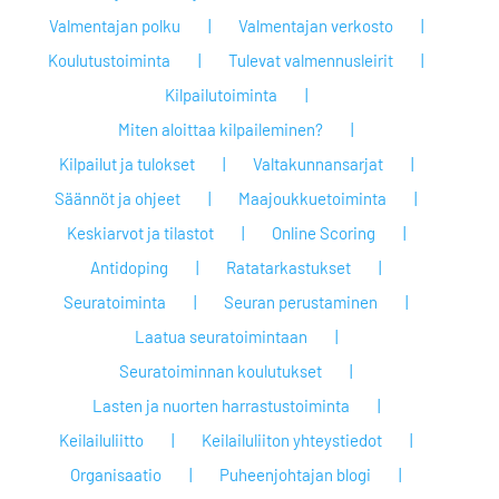
Valmentajan polku
Valmentajan verkosto
Koulutustoiminta
Tulevat valmennusleirit
Kilpailutoiminta
Miten aloittaa kilpaileminen?
Kilpailut ja tulokset
Valtakunnansarjat
Säännöt ja ohjeet
Maajoukkuetoiminta
Keskiarvot ja tilastot
Online Scoring
Antidoping
Ratatarkastukset
Seuratoiminta
Seuran perustaminen
Laatua seuratoimintaan
Seuratoiminnan koulutukset
Lasten ja nuorten harrastustoiminta
Keilailuliitto
Keilailuliiton yhteystiedot
Organisaatio
Puheenjohtajan blogi