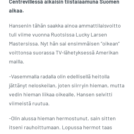
Centrevillessä aikaisin tiistaiaamuna Suomen
aikaa.
Hansenin tähän saakka ainoa ammattilaisvoitto
tuli viime vuonna Ruotsissa Lucky Larsen
Mastersissa. Nyt hän sai ensimmäisen ”oikean”
voittonsa suorassa TV-lähetyksessä Amerikan
mailla.
-Vasemmalla radalla olin edellisellä heitolla
jättänyt neloskeilan, joten siirryin hieman, mutta
vedin hieman liikaa oikealle, Hansen selvitti
viimeistä ruutua.
-Olin alussa hieman hermostunut, sain sitten
itseni rauhoittumaan. Lopussa hermot taas