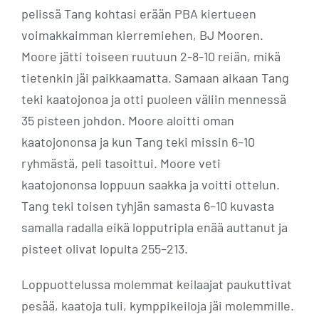
pelissä Tang kohtasi erään PBA kiertueen
voimakkaimman kierremiehen, BJ Mooren.
Moore jätti toiseen ruutuun 2-8-10 reiän, mikä
tietenkin jäi paikkaamatta. Samaan aikaan Tang
teki kaatojonoa ja otti puoleen väliin mennessä
35 pisteen johdon. Moore aloitti oman
kaatojononsa ja kun Tang teki missin 6–10
ryhmästä, peli tasoittui. Moore veti
kaatojononsa loppuun saakka ja voitti ottelun.
Tang teki toisen tyhjän samasta 6–10 kuvasta
samalla radalla eikä lopputripla enää auttanut ja
pisteet olivat lopulta 255–213.
Loppuottelussa molemmat keilaajat paukuttivat
pesää, kaatoja tuli, kymppikeiloja jäi molemmille.