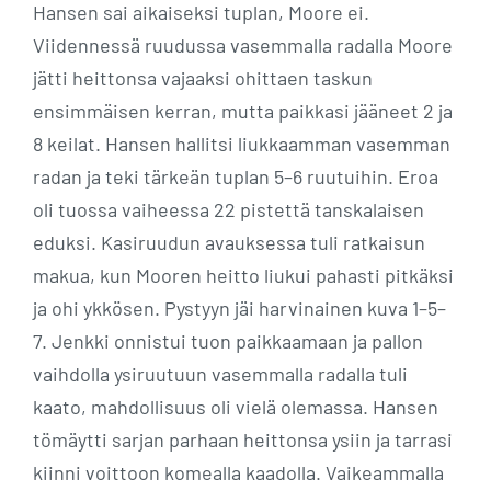
Hansen sai aikaiseksi tuplan, Moore ei.
Viidennessä ruudussa vasemmalla radalla Moore
jätti heittonsa vajaaksi ohittaen taskun
ensimmäisen kerran, mutta paikkasi jääneet 2 ja
8 keilat. Hansen hallitsi liukkaamman vasemman
radan ja teki tärkeän tuplan 5–6 ruutuihin. Eroa
oli tuossa vaiheessa 22 pistettä tanskalaisen
eduksi. Kasiruudun avauksessa tuli ratkaisun
makua, kun Mooren heitto liukui pahasti pitkäksi
ja ohi ykkösen. Pystyyn jäi harvinainen kuva 1–5–
7. Jenkki onnistui tuon paikkaamaan ja pallon
vaihdolla ysiruutuun vasemmalla radalla tuli
kaato, mahdollisuus oli vielä olemassa. Hansen
tömäytti sarjan parhaan heittonsa ysiin ja tarrasi
kiinni voittoon komealla kaadolla. Vaikeammalla