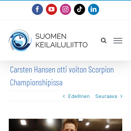
Skip
Facebook
YouTube
Instagram
Tiktok
LinkedIn
to
content
Carsten Hansen otti voiton Scorpion
Championshipissa
Edellinen
Seuraava
Katso