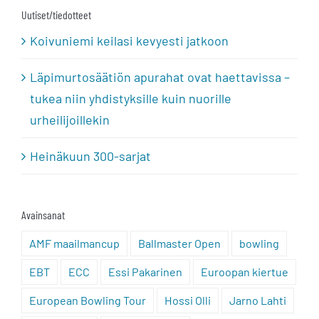
Uutiset/tiedotteet
Koivuniemi keilasi kevyesti jatkoon
Läpimurtosäätiön apurahat ovat haettavissa –
tukea niin yhdistyksille kuin nuorille
urheilijoillekin
Heinäkuun 300-sarjat
Avainsanat
AMF maailmancup
Ballmaster Open
bowling
EBT
ECC
Essi Pakarinen
Euroopan kiertue
European Bowling Tour
Hossi Olli
Jarno Lahti