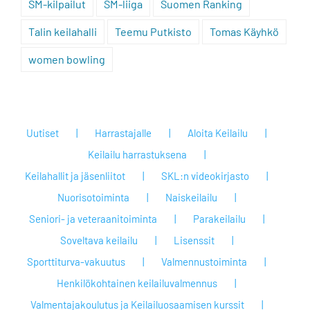
SM-kilpailut
SM-liiga
Suomen Ranking
Talin keilahalli
Teemu Putkisto
Tomas Käyhkö
women bowling
Uutiset
Harrastajalle
Aloita Keilailu
Keilailu harrastuksena
Keilahallit ja jäsenliitot
SKL:n videokirjasto
Nuorisotoiminta
Naiskeilailu
Seniori- ja veteraanitoiminta
Parakeilailu
Soveltava keilailu
Lisenssit
Sporttiturva-vakuutus
Valmennustoiminta
Henkilökohtainen keilailuvalmennus
Valmentajakoulutus ja Keilailuosaamisen kurssit