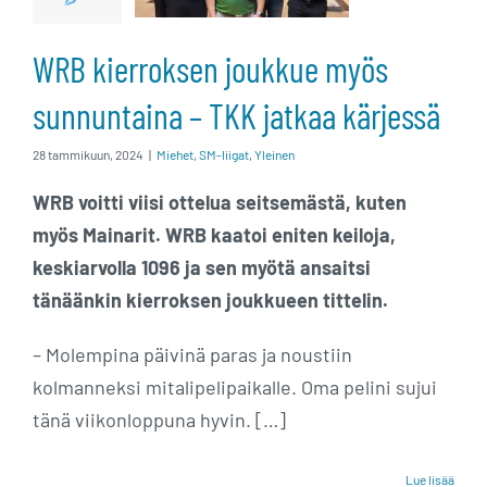
TKK jatkaa
WRB kierroksen joukkue myös
kärjessä
sunnuntaina – TKK jatkaa kärjessä
28 tammikuun, 2024
|
Miehet
,
SM-liigat
,
Yleinen
WRB voitti viisi ottelua seitsemästä, kuten
myös Mainarit. WRB kaatoi eniten keiloja,
keskiarvolla 1096 ja sen myötä ansaitsi
tänäänkin kierroksen joukkueen tittelin.
– Molempina päivinä paras ja noustiin
kolmanneksi mitalipelipaikalle. Oma pelini sujui
tänä viikonloppuna hyvin. […]
Miesten ja
Lue lisää