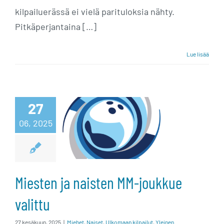
kilpailuerässä ei vielä parituloksia nähty.
Pitkäperjantaina […]
Lue lisää
Miesten ja
27
06, 2025
naisten MM-
joukkue valittu
Miesten ja naisten MM-joukkue
valittu
27 kesäkuun, 2025
|
Miehet
,
Naiset
,
Ulkomaan kilpailut
,
Yleinen