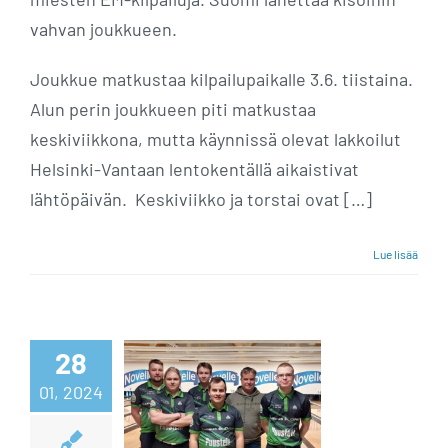
vahvan joukkueen.
Joukkue matkustaa kilpailupaikalle 3.6. tiistaina.
Alun perin joukkueen piti matkustaa
keskiviikkona, mutta käynnissä olevat lakkoilut
Helsinki-Vantaan lentokentällä aikaistivat
lähtöpäivän. Keskiviikko ja torstai ovat […]
Lue lisää
WRB
kierroksen
28
joukkue myös
01, 2024
sunnuntaina –