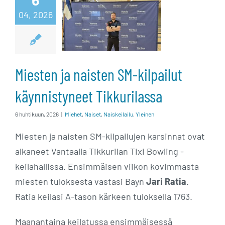
04, 2026
kilpailut
käynnistyneet
Tikkurilassa
Miesten ja naisten SM-kilpailut
käynnistyneet Tikkurilassa
6 huhtikuun, 2026
|
Miehet
,
Naiset
,
Naiskeilailu
,
Yleinen
Miesten ja naisten SM-kilpailujen karsinnat ovat
alkaneet Vantaalla Tikkurilan Tixi Bowling -
keilahallissa. Ensimmäisen viikon kovimmasta
miesten tuloksesta vastasi Bayn
Jari Ratia
.
Ratia keilasi A-tason kärkeen tuloksella 1763.
Maanantaina keilatussa ensimmäisessä