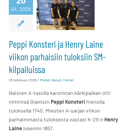
20
viikon
04, 2026
parhaisiin
tuloksiin SM-
Peppi Konsteri ja Henry Laine
kilpailuissa
viikon parhaisiin tuloksiin SM-
kilpailuissa
20 huhtikuun, 2026
|
Miehet
,
Naiset
,
Yleinen
Naisten A-tasolla karsinnan kärkipaikan otti
nimiinsä Giantsin
Peppi Konsteri
hienolla
tuloksella 1740. Miesten A-sarjan viikon
parhaimmasta tuloksesta vastasi K-29:n
Henry
Laine
lukemin 1857.