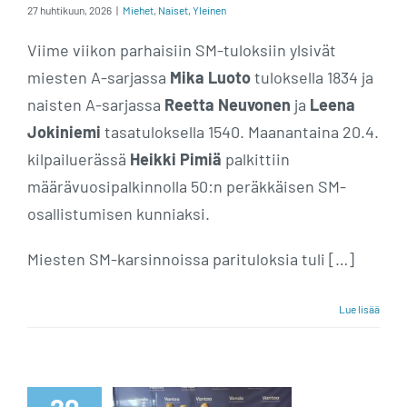
27 huhtikuun, 2026
|
Miehet
,
Naiset
,
Yleinen
Viime viikon parhaisiin SM-tuloksiin ylsivät
miesten A-sarjassa
Mika Luoto
tuloksella 1834 ja
naisten A-sarjassa
Reetta Neuvonen
ja
Leena
Jokiniemi
tasatuloksella 1540. Maanantaina 20.4.
kilpailuerässä
Heikki Pimiä
palkittiin
määrävuosipalkinnolla 50:n peräkkäisen SM-
osallistumisen kunniaksi.
Miesten SM-karsinnoissa parituloksia tuli […]
Lue lisää
Peppi Konsteri
ja Henry Laine