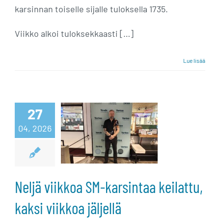
karsinnan toiselle sijalle tuloksella 1735.
Viikko alkoi tuloksekkaasti […]
Lue lisää
Neljä viikkoa
27
SM-karsintaa
04, 2026
keilattu, kaksi
viikkoa jäljellä
Neljä viikkoa SM-karsintaa keilattu,
kaksi viikkoa jäljellä