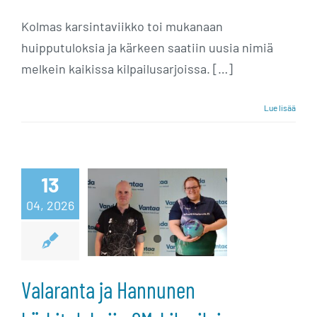
Kolmas karsintaviikko toi mukanaan
huipputuloksia ja kärkeen saatiin uusia nimiä
melkein kaikissa kilpailusarjoissa. […]
Lue lisää
Valaranta ja
13
Hannunen
04, 2026
kärkituloksiin
SM-kilpailuissa
Valaranta ja Hannunen