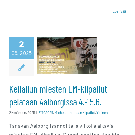
Lue lisää
Keilailun
miesten EM-
2
kilpailut
06, 2025
pelataan
Aalborgissa
Keilailun miesten EM-kilpailut
4.-15.6.
pelataan Aalborgissa 4.-15.6.
2 kesäkuun, 2025
|
EMC2025
,
Miehet
,
Ulkomaan kilpailut
,
Yleinen
Tanskan Aalborg isännöi tällä viikolla alkavia
miesten EM-kilpailuja. Suomi lähettää kisoihin