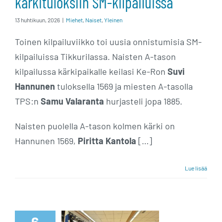
kärkituloksiin SM-kilpailuissa
13 huhtikuun, 2026
|
Miehet
,
Naiset
,
Yleinen
Toinen kilpailuviikko toi uusia onnistumisia SM-
kilpailuissa Tikkurilassa. Naisten A-tason
kilpailussa kärkipaikalle keilasi Ke-Ron
Suvi
Hannunen
tuloksella 1569 ja miesten A-tasolla
TPS:n
Samu Valaranta
hurjasteli jopa 1885.
Naisten puolella A-tason kolmen kärki on
Hannunen 1569,
Piritta Kantola
[…]
Lue lisää
Miesten ja
naisten SM-
6