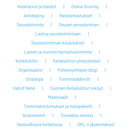
Keskiarvot ja tilastot
Online Scoring
Antidoping
Ratatarkastukset
Seuratoiminta
Seuran perustaminen
Laatua seuratoimintaan
Seuratoiminnan koulutukset
Lasten ja nuorten harrastustoiminta
Keilailuliitto
Keilailuliiton yhteystiedot
Organisaatio
Puheenjohtajan blogi
Strategia
Toimintasäännöt
Hall of fame
Suomen Keilailuliiton tukijat
Materiaalit
Toimintakertomukset ja tulospaketit
Ansiomerkit
Tornados-veistos
Vastuullisuus keilailussa
SKL:n jäsenmaksut