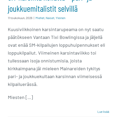
joukkuemitalistit selvillä
11 toukokuun, 2026
|
Miehet
,
Naiset
,
Yleinen
Kuusiviikkoinen karsintarupeama on nyt saatu
päätökseen Vantaan Tixi Bowlingissa ja jäljellä
ovat enää SM-kilpailujen loppuhuipennukset eli
loppukilpailut. Viimeinen karsintaviikko toi
tullessaan isoja onnistumisia, joista
kirkkaimpana jäi mieleen Mainareiden tykitys
pari- ja joukkuekultaan karsinnan viimeisessä
kilpailuerässä.
Miesten […]
Lue lisää