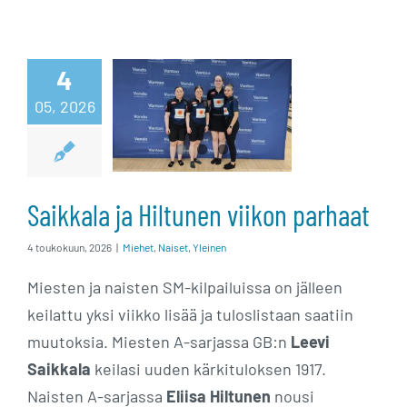
Saikkala ja
4
05, 2026
Hiltunen viikon
parhaat
Saikkala ja Hiltunen viikon parhaat
4 toukokuun, 2026
|
Miehet
,
Naiset
,
Yleinen
Miesten ja naisten SM-kilpailuissa on jälleen
keilattu yksi viikko lisää ja tuloslistaan saatiin
muutoksia. Miesten A-sarjassa GB:n
Leevi
Saikkala
keilasi uuden kärkituloksen 1917.
Naisten A-sarjassa
Eliisa Hiltunen
nousi