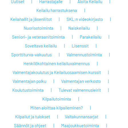
Uutiset
Harrastajalle
Aloita Keilailu
Keilailu harrastuksena
Keilahallit ja jäsenliitot
SKL:n videokirjasto
Nuorisotoiminta
Naiskeilailu
Seniori- ja veteraanitoiminta
Parakeilailu
Soveltava keilailu
Lisenssit
Sporttiturva-vakuutus
Valmennustoiminta
Henkilökohtainen keilailuvalmennus
Valmentajakoulutus ja Keilailuosaamisen kurssit
Valmentajan polku
Valmentajan verkosto
Koulutustoiminta
Tulevat valmennusleirit
Kilpailutoiminta
Miten aloittaa kilpaileminen?
Kilpailut ja tulokset
Valtakunnansarjat
Säännöt ja ohjeet
Maajoukkuetoiminta