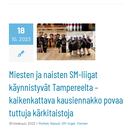
naisten SM-
liigat
käynnistyvät
18
10, 2023
Tampereelta –
kaikenkattava
kausiennakko
Miesten ja naisten SM-liigat
povaa tuttuja
käynnistyvät Tampereelta –
kärkitaistoja
kaikenkattava kausiennakko povaa
tuttuja kärkitaistoja
18 lokakuun, 2023
|
Miehet
,
Naiset
,
SM-liigat
,
Yleinen