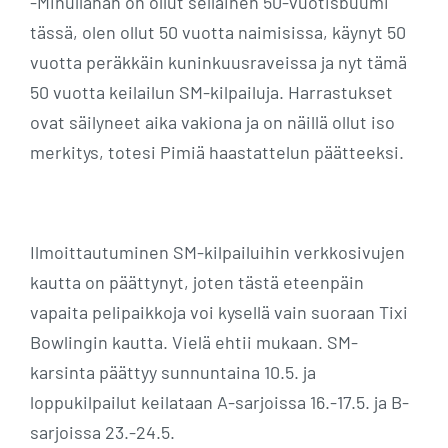
-Minullahan on ollut sellainen 50-vuotisbuumi
tässä, olen ollut 50 vuotta naimisissa, käynyt 50
vuotta peräkkäin kuninkuusraveissa ja nyt tämä
50 vuotta keilailun SM-kilpailuja. Harrastukset
ovat säilyneet aika vakiona ja on näillä ollut iso
merkitys, totesi Pimiä haastattelun päätteeksi.
Ilmoittautuminen SM-kilpailuihin verkkosivujen
kautta on päättynyt, joten tästä eteenpäin
vapaita pelipaikkoja voi kysellä vain suoraan Tixi
Bowlingin kautta. Vielä ehtii mukaan. SM-
karsinta päättyy sunnuntaina 10.5. ja
loppukilpailut keilataan A-sarjoissa 16.-17.5. ja B-
sarjoissa 23.-24.5.