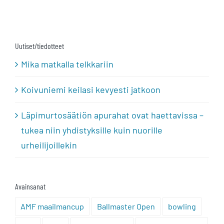
Uutiset/tiedotteet
Mika matkalla telkkariin
Koivuniemi keilasi kevyesti jatkoon
Läpimurtosäätiön apurahat ovat haettavissa –
tukea niin yhdistyksille kuin nuorille
urheilijoillekin
Avainsanat
AMF maailmancup
Ballmaster Open
bowling