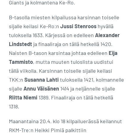
Giants ja kolmantena Ke-Ro.
B-tasolla miesten kilpailussa karsinnan toiselle
sijalle keilasi Ke-Ro:n
Jussi Stenroos
hyvällä
tuloksella 1633. Kärjessä on edelleen
Alexander
Lindstedt
ja finaaliraja on tällä hetkellä 1420.
Naisten B-tason karsintaa johtaa edelleen
Eija
Tammisto
, mutta muuten tuloslista uudistui
tällä viikolla. Karsinnan toiselle sijalle keilasi
TKK:n
Susanna Lahti
tuloksella 1421, kolmannelle
sijalle
Annu Väisänen
1414 ja neljännelle sijalle
Riitta Niemi
1389. Finaaliraja on tällä hetkellä
1318.
Maanantaina 20.4. klo 18 kilpailuerässä keilannut
RKM-Tre:n Heikki Pimiä palkittiin