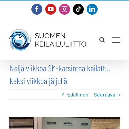
Skip
Facebook
YouTube
Instagram
Tiktok
LinkedIn
to
content
Neljä viikkoa SM-karsintaa keilattu,
kaksi viikkoa jäljellä
Edellinen
Seuraava
Katso