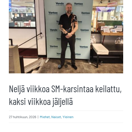
kuvaa
isompana
Neljä viikkoa SM-karsintaa keilattu,
kaksi viikkoa jäljellä
27 huhtikuun, 2026
|
Miehet
,
Naiset
,
Yleinen