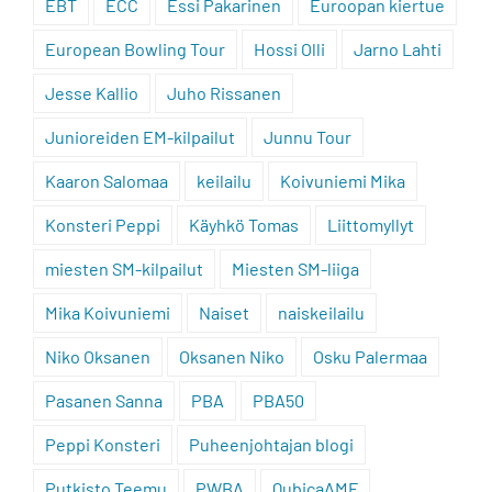
EBT
ECC
Essi Pakarinen
Euroopan kiertue
European Bowling Tour
Hossi Olli
Jarno Lahti
Jesse Kallio
Juho Rissanen
Junioreiden EM-kilpailut
Junnu Tour
Kaaron Salomaa
keilailu
Koivuniemi Mika
Konsteri Peppi
Käyhkö Tomas
Liittomyllyt
miesten SM-kilpailut
Miesten SM-liiga
Mika Koivuniemi
Naiset
naiskeilailu
Niko Oksanen
Oksanen Niko
Osku Palermaa
Pasanen Sanna
PBA
PBA50
Peppi Konsteri
Puheenjohtajan blogi
Putkisto Teemu
PWBA
QubicaAMF