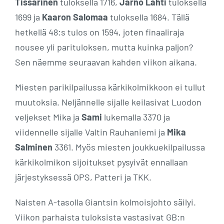
Tissarinen
tuloksella 1716,
Jarno Lahti
tuloksella
1699 ja
Kaaron Salomaa
tuloksella 1684. Tällä
hetkellä 48:s tulos on 1594, joten finaaliraja
nousee yli parituloksen, mutta kuinka paljon?
Sen näemme seuraavan kahden viikon aikana.
Miesten parikilpailussa kärkikolmikkoon ei tullut
muutoksia. Neljännelle sijalle keilasivat Luodon
veljekset Mika ja
Sami
lukemalla 3370 ja
viidennelle sijalle Valtin Rauhaniemi ja
Mika
Salminen
3361. Myös miesten joukkuekilpailussa
kärkikolmikon sijoitukset pysyivät ennallaan
järjestyksessä OPS, Patteri ja TKK.
Naisten A-tasolla Giantsin kolmoisjohto säilyi.
Viikon parhaista tuloksista vastasivat GB:n