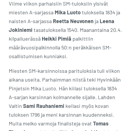
Viime viikon parhaisiin SM-tuloksiin ylsivät
miesten A-sarjassa
Mika Luoto
tuloksella 1834 ja
naisten A-sarjassa
Reetta Neuvonen
ja
Leena
Jokiniemi
tasatuloksella 1540. Maanantaina 20.4.
kilpailuerässä
Heikki Pimiä
palkittiin
määrävuosipalkinnolla 50:n peräkkäisen SM-
osallistumisen kunniaksi.
Miesten SM-karsinnoissa parituloksia tuli viikon
aikana useita. Parhaimman niistä teki Hyvinkään
Pinjetsin Mika Luoto. Hän kiilasi tuloksella 1834
A-sarjan karsinnan kolmannelle sijalle. Lahden
Valtin
Sami Rauhaniemi
keilasi myös kovan
tuloksen 1796 ja meni karsinnan kuudenneksi.
Muita melko varmoja finalisteja ovat
Tomas