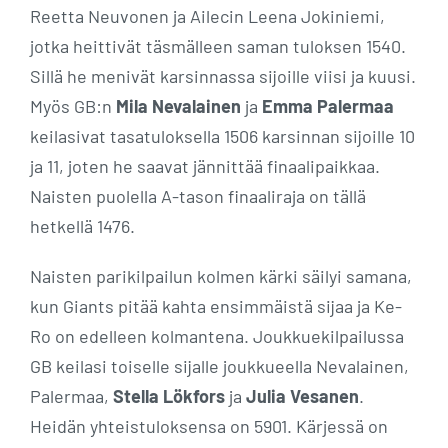
Reetta Neuvonen ja Ailecin Leena Jokiniemi,
jotka heittivät täsmälleen saman tuloksen 1540.
Sillä he menivät karsinnassa sijoille viisi ja kuusi.
Myös GB:n
Mila Nevalainen
ja
Emma Palermaa
keilasivat tasatuloksella 1506 karsinnan sijoille 10
ja 11, joten he saavat jännittää finaalipaikkaa.
Naisten puolella A-tason finaaliraja on tällä
hetkellä 1476.
Naisten parikilpailun kolmen kärki säilyi samana,
kun Giants pitää kahta ensimmäistä sijaa ja Ke-
Ro on edelleen kolmantena. Joukkuekilpailussa
GB keilasi toiselle sijalle joukkueella Nevalainen,
Palermaa,
Stella Lökfors
ja
Julia Vesanen
.
Heidän yhteistuloksensa on 5901. Kärjessä on