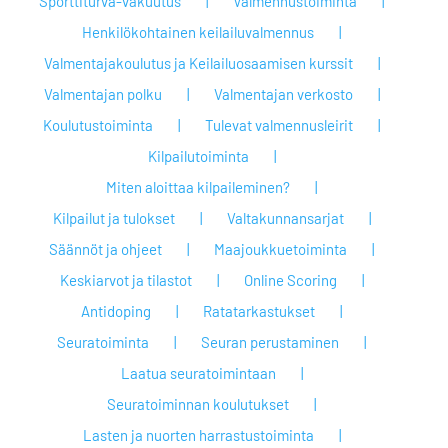
Sporttiturva-vakuutus
Valmennustoiminta
Henkilökohtainen keilailuvalmennus
Valmentajakoulutus ja Keilailuosaamisen kurssit
Valmentajan polku
Valmentajan verkosto
Koulutustoiminta
Tulevat valmennusleirit
Kilpailutoiminta
Miten aloittaa kilpaileminen?
Kilpailut ja tulokset
Valtakunnansarjat
Säännöt ja ohjeet
Maajoukkuetoiminta
Keskiarvot ja tilastot
Online Scoring
Antidoping
Ratatarkastukset
Seuratoiminta
Seuran perustaminen
Laatua seuratoimintaan
Seuratoiminnan koulutukset
Lasten ja nuorten harrastustoiminta