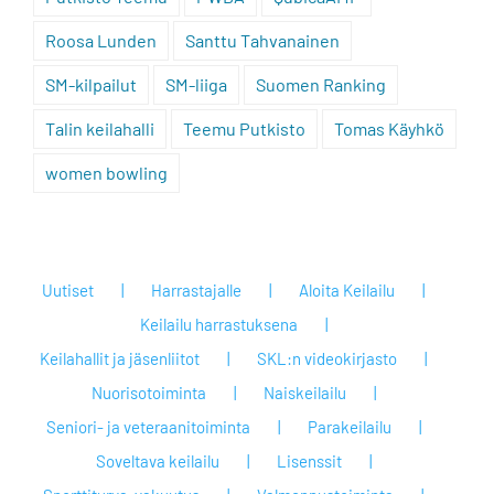
Roosa Lunden
Santtu Tahvanainen
SM-kilpailut
SM-liiga
Suomen Ranking
Talin keilahalli
Teemu Putkisto
Tomas Käyhkö
women bowling
Uutiset
Harrastajalle
Aloita Keilailu
Keilailu harrastuksena
Keilahallit ja jäsenliitot
SKL:n videokirjasto
Nuorisotoiminta
Naiskeilailu
Seniori- ja veteraanitoiminta
Parakeilailu
Soveltava keilailu
Lisenssit