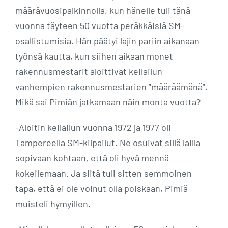
määrävuosipalkinnolla, kun hänelle tuli tänä
vuonna täyteen 50 vuotta peräkkäisiä SM-
osallistumisia. Hän päätyi lajin pariin aikanaan
työnsä kautta, kun siihen aikaan monet
rakennusmestarit aloittivat keilailun
vanhempien rakennusmestarien ”määräämänä”.
Mikä sai Pimiän jatkamaan näin monta vuotta?
-Aloitin keilailun vuonna 1972 ja 1977 oli
Tampereella SM-kilpailut. Ne osuivat sillä lailla
sopivaan kohtaan, että oli hyvä mennä
kokeilemaan. Ja siitä tuli sitten semmoinen
tapa, että ei ole voinut olla poiskaan, Pimiä
muisteli hymyillen.