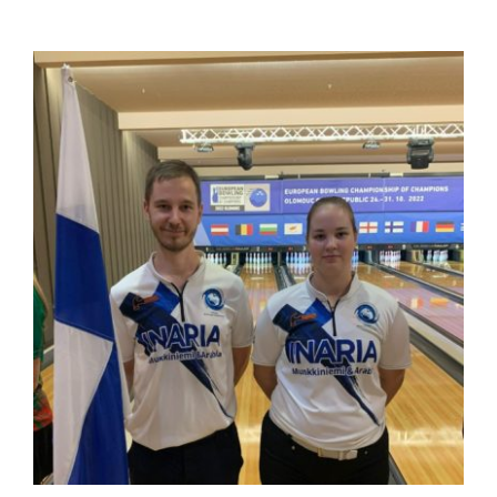
Katso
kuvaa
isompana