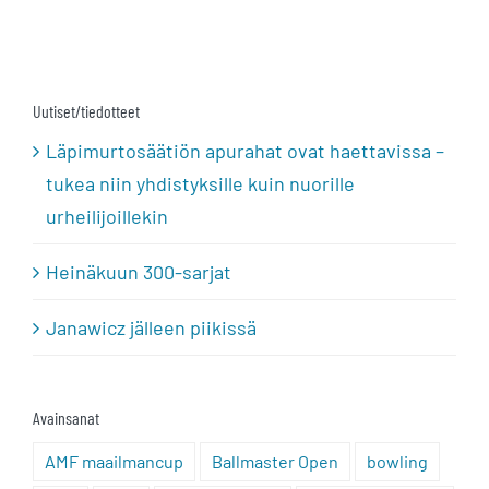
Uutiset/tiedotteet
Läpimurtosäätiön apurahat ovat haettavissa –
tukea niin yhdistyksille kuin nuorille
urheilijoillekin
Heinäkuun 300-sarjat
Janawicz jälleen piikissä
Avainsanat
AMF maailmancup
Ballmaster Open
bowling