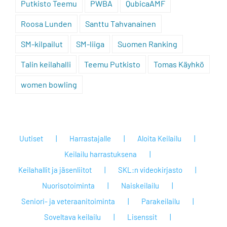
Putkisto Teemu
PWBA
QubicaAMF
Roosa Lunden
Santtu Tahvanainen
SM-kilpailut
SM-liiga
Suomen Ranking
Talin keilahalli
Teemu Putkisto
Tomas Käyhkö
women bowling
Uutiset
Harrastajalle
Aloita Keilailu
Keilailu harrastuksena
Keilahallit ja jäsenliitot
SKL:n videokirjasto
Nuorisotoiminta
Naiskeilailu
Seniori- ja veteraanitoiminta
Parakeilailu
Soveltava keilailu
Lisenssit