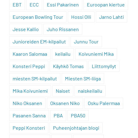
EBT
ECC
Essi Pakarinen
Euroopan kiertue
European Bowling Tour
Hossi Olli
Jarno Lahti
Jesse Kallio
Juho Rissanen
Junioreiden EM-kilpailut
Junnu Tour
Kaaron Salomaa
keilailu
Koivuniemi Mika
Konsteri Peppi
Käyhkö Tomas
Liittomyllyt
miesten SM-kilpailut
Miesten SM-liiga
Mika Koivuniemi
Naiset
naiskeilailu
Niko Oksanen
Oksanen Niko
Osku Palermaa
Pasanen Sanna
PBA
PBA50
Peppi Konsteri
Puheenjohtajan blogi