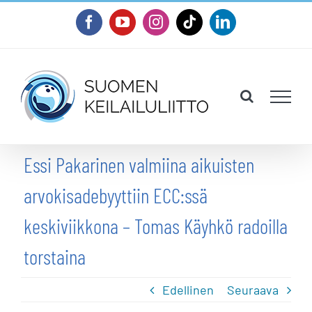
Skip
Facebook
YouTube
Instagram
Tiktok
LinkedIn
to
content
Essi Pakarinen valmiina aikuisten
arvokisadebyyttiin ECC:ssä
keskiviikkona – Tomas Käyhkö radoilla
torstaina
Edellinen
Seuraava