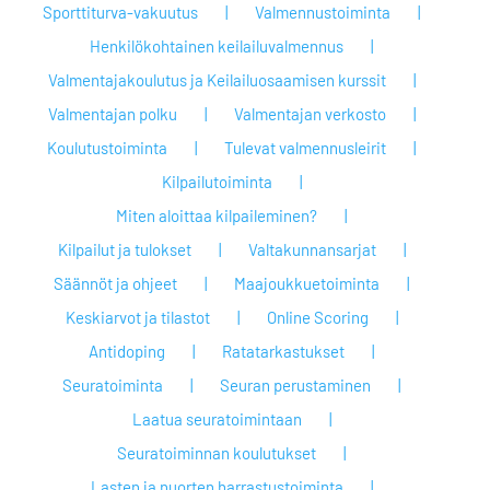
Sporttiturva-vakuutus
Valmennustoiminta
Henkilökohtainen keilailuvalmennus
Valmentajakoulutus ja Keilailuosaamisen kurssit
Valmentajan polku
Valmentajan verkosto
Koulutustoiminta
Tulevat valmennusleirit
Kilpailutoiminta
Miten aloittaa kilpaileminen?
Kilpailut ja tulokset
Valtakunnansarjat
Säännöt ja ohjeet
Maajoukkuetoiminta
Keskiarvot ja tilastot
Online Scoring
Antidoping
Ratatarkastukset
Seuratoiminta
Seuran perustaminen
Laatua seuratoimintaan
Seuratoiminnan koulutukset
Lasten ja nuorten harrastustoiminta