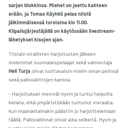
sarjan blokkinsa. Miehet on jaettu kahteen
erään, ja Tomas Käyhkö pelaa niistä
jälkimmäisessä torstaina klo 11.00.
Kilpailujärjestäjällä on käytössään livestream-
lähetykset kisojen ajan.
Tiistain virallisten harjoitusten jälkeen
molemmat suomalaispelaajat sekä valmentaja
Heli Turja
olivat luottavaisin mielin oman pelinsä
sekä pallovalintojen kanssa.
– Harjoitukset menivät hyvin ja tuntui helpolta
keilata, eikä ympäristökään tuntunut vieraalta,
kun maanantainakin päästiin jo harjoittelemaan
täällä. Pallovallinnat olivat aika selkeitä. Hyvin ja
luottavaisin mielin lähden keilaamaan