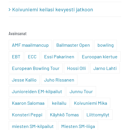
Koivuniemi keilasi kevyesti jatkoon
Avainsanat
AMF maailmancup
Ballmaster Open
bowling
EBT
ECC
Essi Pakarinen
Euroopan kiertue
European Bowling Tour
Hossi Olli
Jarno Lahti
Jesse Kallio
Juho Rissanen
Junioreiden EM-kilpailut
Junnu Tour
Kaaron Salomaa
keilailu
Koivuniemi Mika
Konsteri Peppi
Käyhkö Tomas
Liittomyllyt
miesten SM-kilpailut
Miesten SM-liiga