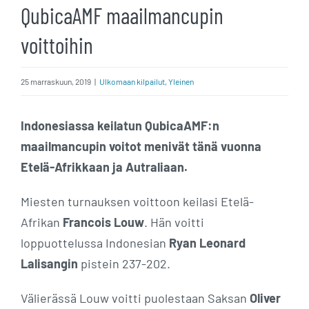
QubicaAMF maailmancupin
voittoihin
25 marraskuun, 2019
|
Ulkomaan kilpailut
,
Yleinen
Indonesiassa keilatun QubicaAMF:n
maailmancupin voitot menivät tänä vuonna
Etelä-Afrikkaan ja Autraliaan.
Miesten turnauksen voittoon keilasi Etelä-
Afrikan
Francois Louw
. Hän voitti
loppuottelussa Indonesian
Ryan Leonard
Lalisangin
pistein 237-202.
Välierässä Louw voitti puolestaan Saksan
Oliver