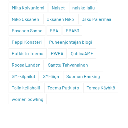
Mika Koivuniemi
Naiset
naiskeilailu
Niko Oksanen
Oksanen Niko
Osku Palermaa
Pasanen Sanna
PBA
PBA50
Peppi Konsteri
Puheenjohtajan blogi
Putkisto Teemu
PWBA
QubicaAMF
Roosa Lunden
Santtu Tahvanainen
SM-kilpailut
SM-liiga
Suomen Ranking
Talin keilahalli
Teemu Putkisto
Tomas Käyhkö
women bowling