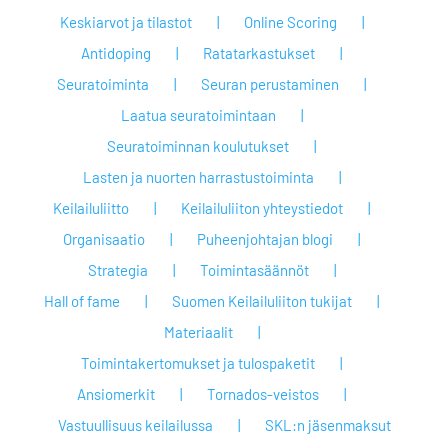
Keskiarvot ja tilastot
Online Scoring
Antidoping
Ratatarkastukset
Seuratoiminta
Seuran perustaminen
Laatua seuratoimintaan
Seuratoiminnan koulutukset
Lasten ja nuorten harrastustoiminta
Keilailuliitto
Keilailuliiton yhteystiedot
Organisaatio
Puheenjohtajan blogi
Strategia
Toimintasäännöt
Hall of fame
Suomen Keilailuliiton tukijat
Materiaalit
Toimintakertomukset ja tulospaketit
Ansiomerkit
Tornados-veistos
Vastuullisuus keilailussa
SKL:n jäsenmaksut