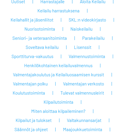
Uutiset
Harrastajalle
Aloita Keilailu
Keilailu harrastuksena
Keilahallit ja jäsenliitot
SKL:n videokirjasto
Nuorisotoiminta
Naiskeilailu
Seniori- ja veteraanitoiminta
Parakeilailu
Soveltava keilailu
Lisenssit
Sporttiturva-vakuutus
Valmennustoiminta
Henkilökohtainen keilailuvalmennus
Valmentajakoulutus ja Keilailuosaamisen kurssit
Valmentajan polku
Valmentajan verkosto
Koulutustoiminta
Tulevat valmennusleirit
Kilpailutoiminta
Miten aloittaa kilpaileminen?
Kilpailut ja tulokset
Valtakunnansarjat
Säännöt ja ohjeet
Maajoukkuetoiminta