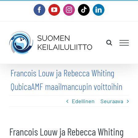
Skip
Facebook
YouTube
Instagram
Tiktok
LinkedIn
to
content
Francois Louw ja Rebecca Whiting
QubicaAMF maailmancupin voittoihin
Edellinen
Seuraava
Francois Louw ja Rebecca Whiting