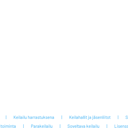
Keilailu harrastuksena
Keilahallit ja jäsenliitot
S
itoiminta
Parakeilailu
Soveltava keilailu
Lisenss