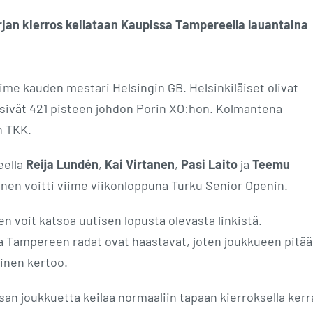
an kierros keilataan Kaupissa Tampereella lauantaina
iime kauden mestari Helsingin GB. Helsinkiläiset olivat
päisivät 421 pisteen johdon Porin XO:hon. Kolmantena
n TKK.
eella
Reija Lundén
,
Kai Virtanen
,
Pasi Laito
ja
Teemu
nen voitti viime viikonloppuna Turku Senior Openin.
n voit katsoa uutisen lopusta olevasta linkistä.
a Tampereen radat ovat haastavat, joten joukkueen pitää 
inen kertoo.
ksan joukkuetta keilaa normaaliin tapaan kierroksella ker