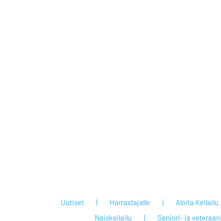
Uutiset
Harrastajalle
Aloita Keilailu
Naiskeilailu
Seniori- ja veteraan