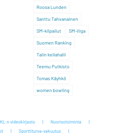
Roosa Lunden
Santtu Tahvanainen
SM-kilpailut
SM-liiga
Suomen Ranking
Talin keilahalli
Teemu Putkisto
Tomas Käyhkö
women bowling
KL:n videokirjasto
Nuorisotoiminta
it
Sporttiturva-vakuutus