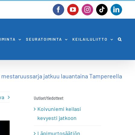
Facebook
YouTube
Instagram
Tiktok
Linked
OIMINTA
SEURATOIMINTA
KEILAILULIITTO
 mestaruussarja jatkuu lauantaina Tampereella
va
Uutiset/tiedotteet
Koivuniemi keilasi
kevyesti jatkoon
Läpimurtosäätiön