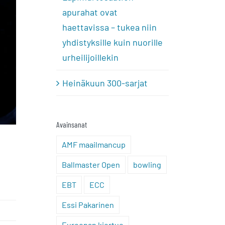
apurahat ovat
haettavissa – tukea niin
yhdistyksille kuin nuorille
urheilijoillekin
Heinäkuun 300-sarjat
Avainsanat
AMF maailmancup
Ballmaster Open
bowling
EBT
ECC
Essi Pakarinen
Euroopan kiertue