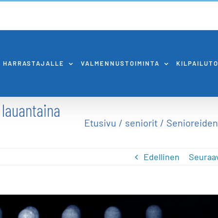
HARRASTAJALLE
VALMENNUSTOIMINTA
KILPAILUT
 lauantaina
Etusivu
seniorit
Senioreiden
Edellinen
Seuraa