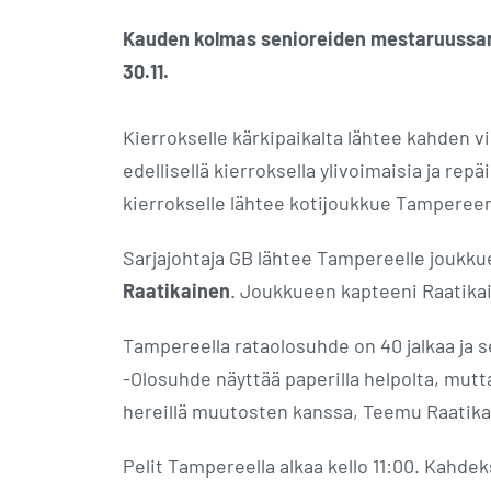
Kauden kolmas senioreiden mestaruussarj
30.11.
Kierrokselle kärkipaikalta lähtee kahden v
edellisellä kierroksella ylivoimaisia ja re
kierrokselle lähtee kotijoukkue Tamperee
Sarjajohtaja GB lähtee Tampereelle joukku
Raatikainen
. Joukkueen kapteeni Raatikai
Tampereella rataolosuhde on 40 jalkaa ja se
-Olosuhde näyttää paperilla helpolta, mutt
hereillä muutosten kanssa, Teemu Raatika
Pelit Tampereella alkaa kello 11:00. Kahde