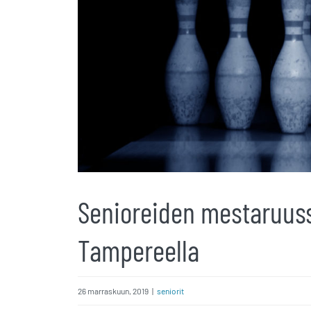
isompana
Senioreiden mestaruuss
Tampereella
26 marraskuun, 2019
|
seniorit