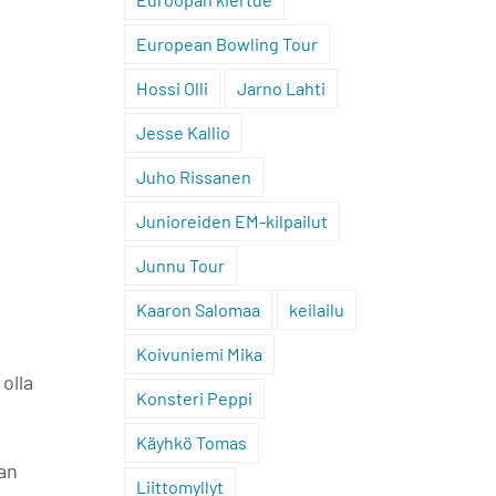
European Bowling Tour
Hossi Olli
Jarno Lahti
Jesse Kallio
Juho Rissanen
Junioreiden EM-kilpailut
Junnu Tour
Kaaron Salomaa
keilailu
Koivuniemi Mika
olla
Konsteri Peppi
Käyhkö Tomas
ran
Liittomyllyt