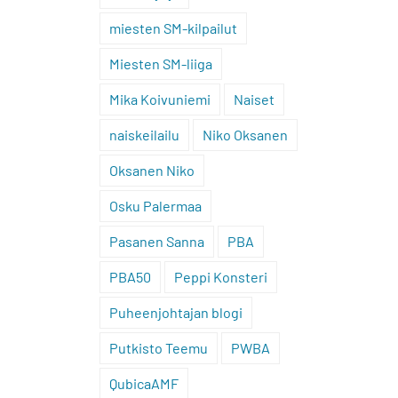
miesten SM-kilpailut
Miesten SM-liiga
Mika Koivuniemi
Naiset
naiskeilailu
Niko Oksanen
Oksanen Niko
Osku Palermaa
Pasanen Sanna
PBA
PBA50
Peppi Konsteri
Puheenjohtajan blogi
Putkisto Teemu
PWBA
QubicaAMF