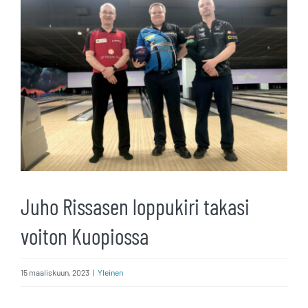
kuvaa
isompana
Juho Rissasen loppukiri takasi
voiton Kuopiossa
15 maaliskuun, 2023
|
Yleinen