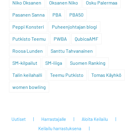
Niko Oksanen
Oksanen Niko
Osku Palermaa
Pasanen Sanna
PBA
PBA50
Peppi Konsteri
Puheenjohtajan blogi
Putkisto Teemu
PWBA
QubicaAMF
Roosa Lunden
Santtu Tahvanainen
SM-kilpailut
SM-liiga
Suomen Ranking
Talin keilahalli
Teemu Putkisto
Tomas Käyhkö
women bowling
Uutiset
Harrastajalle
Aloita Keilailu
Keilailu harrastuksena