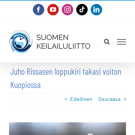
Skip
Facebook
YouTube
Instagram
Tiktok
LinkedIn
to
content
Juho Rissasen loppukiri takasi voiton
Kuopiossa
Edellinen
Seuraava
Katso