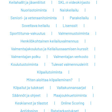
Keilahallit ja jäsenliitot
SKL:n videokirjasto
Nuorisotoiminta
Naiskeilailu
Seniori- ja veteraanitoiminta
Parakeilailu
Soveltava keilailu
Lisenssit
Sporttiturva-vakuutus
Valmennustoiminta
Henkilökohtainen keilailuvalmennus
Valmentajakoulutus ja Keilailuosaamisen kurssit
Valmentajan polku
Valmentajan verkosto
Koulutustoiminta
Tulevat valmennusleirit
Kilpailutoiminta
Miten aloittaa kilpaileminen?
Kilpailut ja tulokset
Valtakunnansarjat
Säännöt ja ohjeet
Maajoukkuetoiminta
Keskiarvot ja tilastot
Online Scoring
Antidoping
Ratatarkastukset