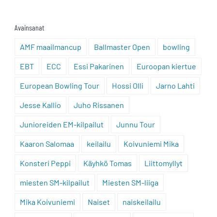
Avainsanat
AMF maailmancup
Ballmaster Open
bowling
EBT
ECC
Essi Pakarinen
Euroopan kiertue
European Bowling Tour
Hossi Olli
Jarno Lahti
Jesse Kallio
Juho Rissanen
Junioreiden EM-kilpailut
Junnu Tour
Kaaron Salomaa
keilailu
Koivuniemi Mika
Konsteri Peppi
Käyhkö Tomas
Liittomyllyt
miesten SM-kilpailut
Miesten SM-liiga
Mika Koivuniemi
Naiset
naiskeilailu