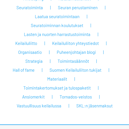
Seuratoiminta
Seuran perustaminen
Laatua seuratoimintaan
Seuratoiminnan koulutukset
Lasten ja nuorten harrastustoiminta
Keilailuliitto
Keilailuliiton yhteystiedot
Organisaatio
Puheenjohtajan blogi
Strategia
Toimintasäännöt
Hall of fame
Suomen Keilailuliiton tukijat
Materiaalit
Toimintakertomukset ja tulospaketit
Ansiomerkit
Tornados-veistos
Vastuullisuus keilailussa
SKL:n jäsenmaksut