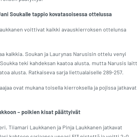
 Jani Soukalle tappio kovatasoisessa ottelussa
Laukkanen voittivat kaikki avauskierroksen ottelunsa
aa kalkkia. Soukan ja Laurynas Narusisin ottelu venyi
Soukka teki kahdeksan kaatoa alusta, mutta Narusis laitt
a alusta. Ratkaiseva sarja liettualaiselle 289-257.
aajaa ovat mukana toisella kierroksella ja pojissa jatkavat
ukkoon – poikien kisat päättyivät
ri, Tiiamari Laukkanen ja Pinja Laukkanen jatkavat
si kahteen sarjaansa upeasi 513 pistettä ja voitti 2-0