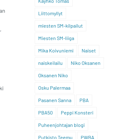
Käyhkö Tomas
aan
Liittomyllyt
miesten SM-kilpailut
,
Miesten SM-liiga
Mika Koivuniemi
Naiset
naiskeilailu
Niko Oksanen
Oksanen Niko
ki
Osku Palermaa
Pasanen Sanna
PBA
PBA50
Peppi Konsteri
Puheenjohtajan blogi
Putkisto Teemu
PWBA