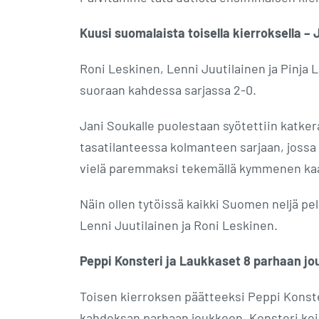
Kuusi suomalaista toisella kierroksella –
Roni Leskinen, Lenni Juutilainen ja Pinja 
suoraan kahdessa sarjassa 2-0.
Jani Soukalle puolestaan syötettiin katker
tasatilanteessa kolmanteen sarjaan, jossa 
vielä paremmaksi tekemällä kymmenen kaato
Näin ollen tytöissä kaikki Suomen neljä pel
Lenni Juutilainen ja Roni Leskinen.
Peppi Konsteri ja Laukkaset 8 parhaan jo
Toisen kierroksen päätteeksi Peppi Konste
kahdeksan parhaan joukkoon. Konsteri keila