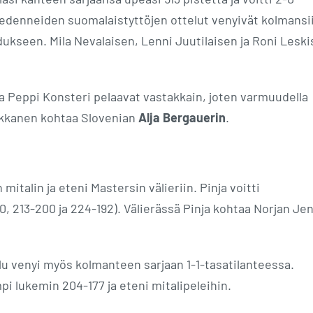
 edenneiden suomalaistyttöjen ottelut venyivät kolmansi
dukseen. Mila Nevalaisen, Lenni Juutilaisen ja Roni Lesk
ja Peppi Konsteri pelaavat vastakkain, joten varmuudella
aukkanen kohtaa Slovenian
Alja Bergauerin
.
italin ja eteni Mastersin välieriin. Pinja voitti
0, 213-200 ja 224-192). Välierässä Pinja kohtaa Norjan Je
lu venyi myös kolmanteen sarjaan 1-1-tasatilanteessa.
i lukemin 204-177 ja eteni mitalipeleihin.