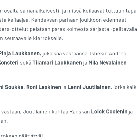
n osalta samanaikaisesti, ja niissä keilaavat tuttuun tap
rasta keilaajaa. Kahdeksan parhaan joukkoon edenneet
ters-ottelut pelataan paras kolmesta sarjasta -pelitavalla
n seuraavalle kierrokselle.
Pinja Laukkanen
, joka saa vastaansa Tshekin Andrea
Konsteri
sekä
Tiiamari Laukkanen
ja
Mila Nevalainen
ni Soukka
,
Roni Leskinen
ja
Lenni Juutilainen
, jotka kaik
vastaan, Juutilainen kohtaa Ranskan
Loick Coolenin
ja
an.
roksen päätyttyä!