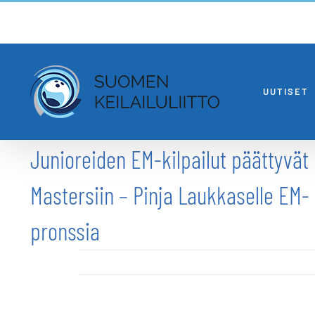
Skip
to
content
UUTISET
Junioreiden EM-kilpailut päättyvät
Mastersiin – Pinja Laukkaselle EM-
pronssia