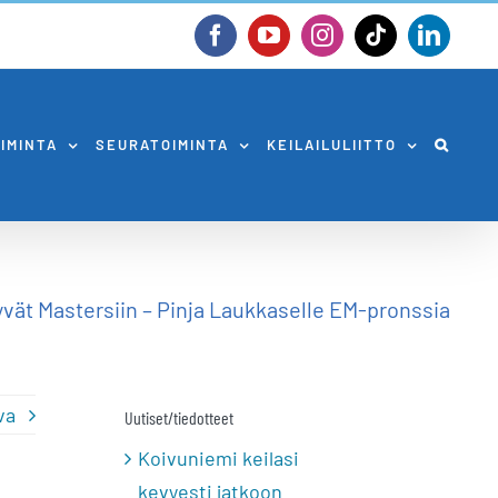
Facebook
YouTube
Instagram
Tiktok
Linked
OIMINTA
SEURATOIMINTA
KEILAILULIITTO
yvät Mastersiin – Pinja Laukkaselle EM-pronssia
va
Uutiset/tiedotteet
Koivuniemi keilasi
kevyesti jatkoon