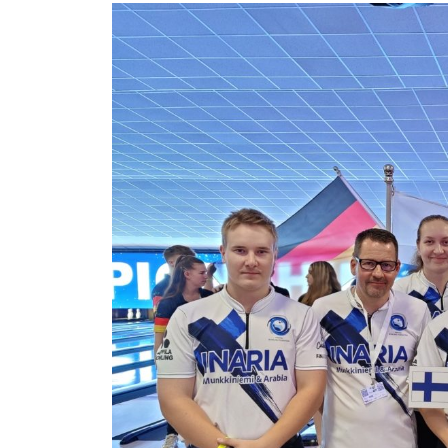
Katso
kuvaa
isompana