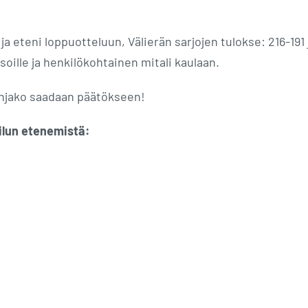
a eteni loppuotteluun, Välierän sarjojen tulokse: 216-191 
soille ja henkilökohtainen mitali kaulaan.
ojenjako saadaan päätökseen!
ailun etenemistä: