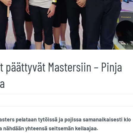
t päättyvät Mastersiin – Pinja
ia
sters pelataan tytöissä ja pojissa samanaikaisesti klo
la nähdään yhteensä seitsemän keilaajaa.