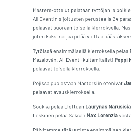
Masters-ottelut pelataan tyttöjen ja poikie
All Eventin sijoitusten perusteella 24 pa
pelaavat suoraan toisella kierroksella. Mas
joten kaksi sarjaa pitää voittaa päästäksee
Tytöissä ensimmäisellä kierroksella pelaa
Mazalován. All Event -kultamitalisti
Peppi 
pelaavat toisella kierroksella.
Pojissa puolestaan Mastersiin etenivät
Ja
pelaavat avauskierroksella.
Soukka pelaa Liettuan
Laurynas Narusisia
Leskinen pelaa Saksan
Max Lorenzia
vasta
Päivitämme tätä uutista ensimmäisen kier