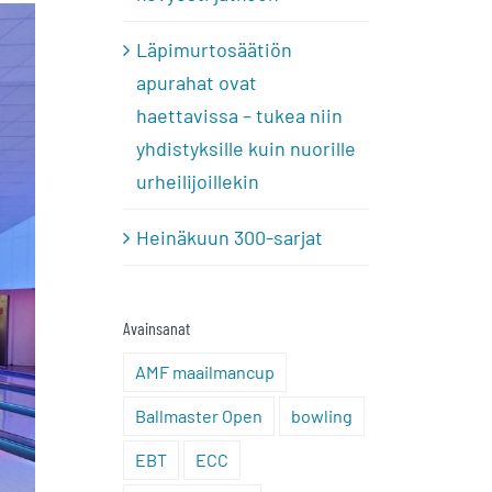
Läpimurtosäätiön
apurahat ovat
haettavissa – tukea niin
yhdistyksille kuin nuorille
urheilijoillekin
Heinäkuun 300-sarjat
Avainsanat
AMF maailmancup
Ballmaster Open
bowling
EBT
ECC