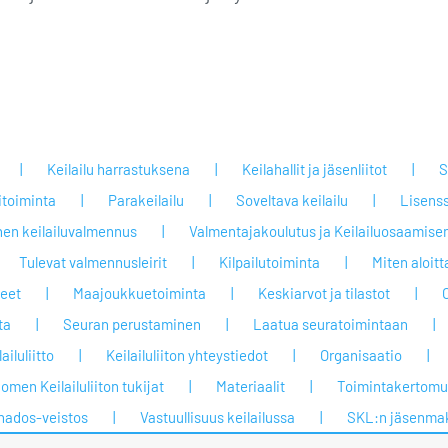
Keilailu harrastuksena
Keilahallit ja jäsenliitot
S
itoiminta
Parakeilailu
Soveltava keilailu
Lisenss
nen keilailuvalmennus
Valmentajakoulutus ja Keilailuosaamisen
Tulevat valmennusleirit
Kilpailutoiminta
Miten aloit
jeet
Maajoukkuetoiminta
Keskiarvot ja tilastot
ta
Seuran perustaminen
Laatua seuratoimintaan
ailuliitto
Keilailuliiton yhteystiedot
Organisaatio
omen Keilailuliiton tukijat
Materiaalit
Toimintakertomuk
nados-veistos
Vastuullisuus keilailussa
SKL:n jäsenma