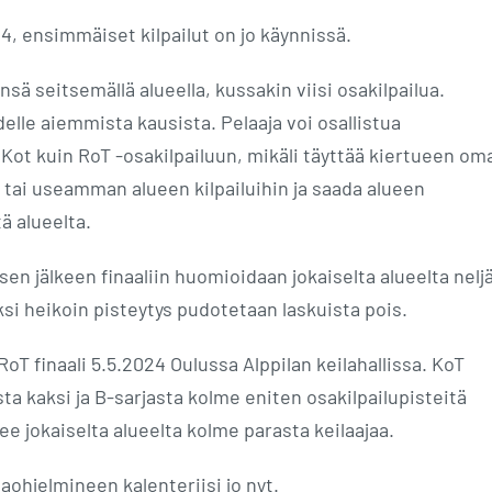
4, ensimmäiset kilpailut on jo käynnissä.
nsä seitsemällä alueella, kussakin viisi osakilpailua.
elle aiemmista kausista. Pelaaja voi osallistua
 Kot kuin RoT -osakilpailuun, mikäli täyttää kiertueen om
n tai useamman alueen kilpailuihin ja saada alueen
ä alueelta.
en jälkeen finaaliin huomioidaan jokaiselta alueelta nelj
yksi heikoin pisteytys pudotetaan laskuista pois.
RoT finaali 5.5.2024 Oulussa Alppilan keilahallissa. KoT
sta kaksi ja B-sarjasta kolme eniten osakilpailupisteitä
see jokaiselta alueelta kolme parasta keilaajaa.
taohjelmineen kalenteriisi jo nyt.