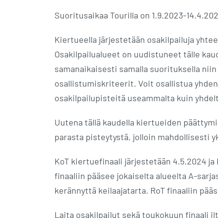
Suoritusaikaa Tourilla on 1.9.2023-14.4.202
Kiertueella järjestetään osakilpailuja yhtee
Osakilpailualueet on uudistuneet tälle kaud
samanaikaisesti samalla suorituksella niin
osallistumiskriteerit. Voit osallistua yhde
osakilpailupisteitä useammalta kuin yhdelt
Uutena tällä kaudella kiertueiden päättymis
parasta pisteytystä, jolloin mahdollisesti 
KoT kiertuefinaali järjestetään 4.5.2024 ja 
finaaliin pääsee jokaiselta alueelta A-sarja
kerännyttä keilaajatarta. RoT finaaliin pää
Laita osakilpailut sekä toukokuun finaali il