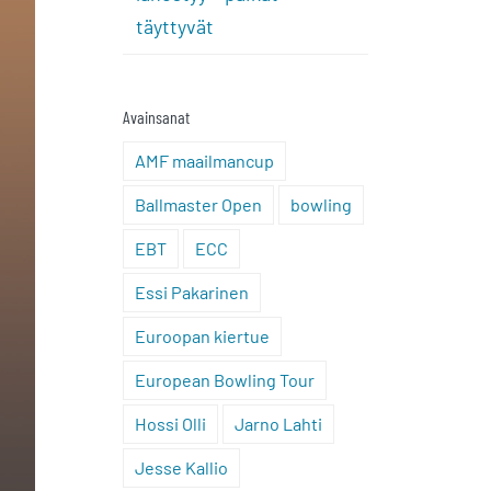
täyttyvät
Avainsanat
AMF maailmancup
Ballmaster Open
bowling
EBT
ECC
Essi Pakarinen
Euroopan kiertue
European Bowling Tour
Hossi Olli
Jarno Lahti
Jesse Kallio