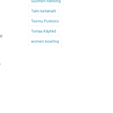
Suomen Ranking
Talin keilahalli
Teemu Putkisto
Tomas Käyhkö
at
women bowling
ä