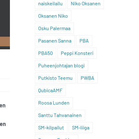
naiskeilailu
Niko Oksanen
Oksanen Niko
Osku Palermaa
Pasanen Sanna
PBA
PBA50
Peppi Konsteri
Puheenjohtajan blogi
Putkisto Teemu
PWBA
QubicaAMF
Roosa Lunden
den
Santtu Tahvanainen
den
SM-kilpailut
SM-liiga