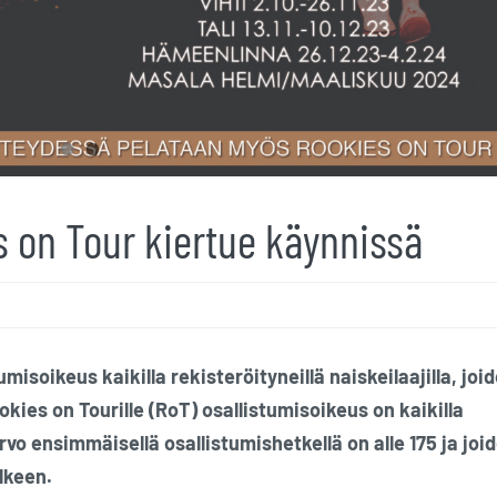
es on Tour kiertue käynnissä
umisoikeus kaikilla rekisteröityneillä naiskeilaajilla, joi
okies on Tourille (RoT) osallistumisoikeus on kaikilla
iarvo ensimmäisellä osallistumishetkellä on alle 175 ja joi
älkeen.