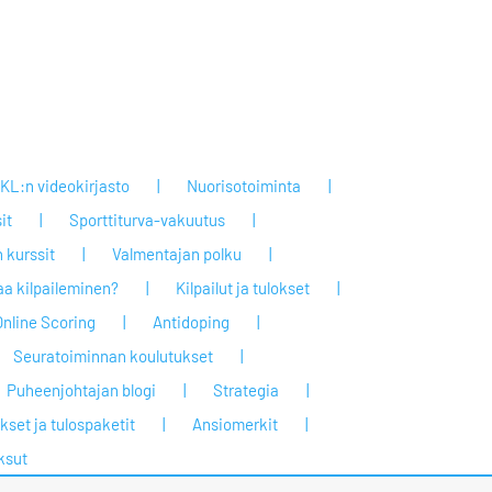
KL:n videokirjasto
Nuorisotoiminta
it
Sporttiturva-vakuutus
 kurssit
Valmentajan polku
taa kilpaileminen?
Kilpailut ja tulokset
Online Scoring
Antidoping
Seuratoiminnan koulutukset
Puheenjohtajan blogi
Strategia
set ja tulospaketit
Ansiomerkit
ksut