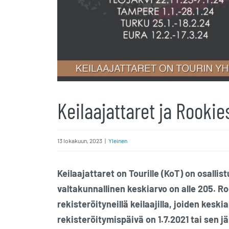
Keilaajattaret ja Rooki
13 lokakuun, 2023
|
Yleinen
Keilaajattaret on Tourille (KoT) on osallist
valtakunnallinen keskiarvo on alle 205. Ro
rekisteröityneillä keilaajilla, joiden kesk
rekisteröitymispäivä on 1.7.2021 tai sen j