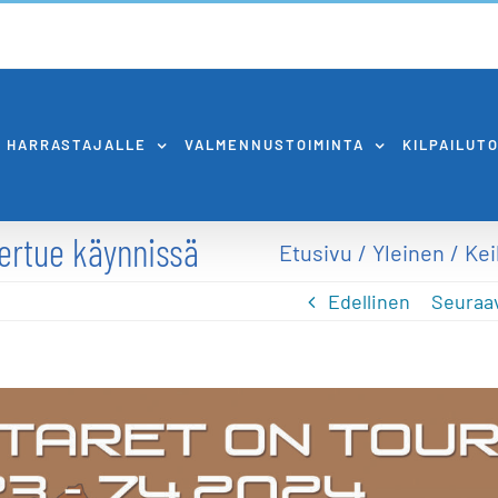
HARRASTAJALLE
VALMENNUSTOIMINTA
KILPAILUT
iertue käynnissä
Etusivu
Yleinen
Kei
Edellinen
Seuraa