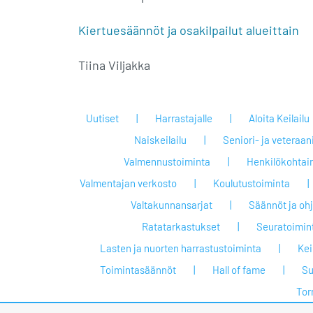
Kiertuesäännöt ja osakilpailut alueittain
Tiina Viljakka
Uutiset
Harrastajalle
Aloita Keilailu
Naiskeilailu
Seniori- ja veteraan
Valmennustoiminta
Henkilökohtai
Valmentajan verkosto
Koulutustoiminta
Valtakunnansarjat
Säännöt ja oh
Ratatarkastukset
Seuratoimin
Lasten ja nuorten harrastustoiminta
Keil
Toimintasäännöt
Hall of fame
Su
Tor