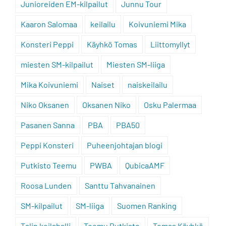
Junioreiden EM-kilpailut
Junnu Tour
Kaaron Salomaa
keilailu
Koivuniemi Mika
Konsteri Peppi
Käyhkö Tomas
Liittomyllyt
miesten SM-kilpailut
Miesten SM-liiga
Mika Koivuniemi
Naiset
naiskeilailu
Niko Oksanen
Oksanen Niko
Osku Palermaa
Pasanen Sanna
PBA
PBA50
Peppi Konsteri
Puheenjohtajan blogi
Putkisto Teemu
PWBA
QubicaAMF
Roosa Lunden
Santtu Tahvanainen
SM-kilpailut
SM-liiga
Suomen Ranking
Talin keilahalli
Teemu Putkisto
Tomas Käyhkö