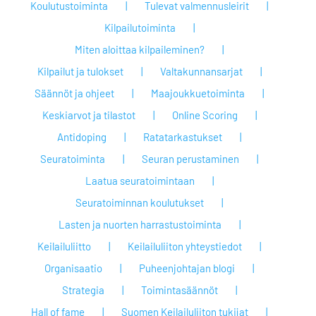
Koulutustoiminta
Tulevat valmennusleirit
Kilpailutoiminta
Miten aloittaa kilpaileminen?
Kilpailut ja tulokset
Valtakunnansarjat
Säännöt ja ohjeet
Maajoukkuetoiminta
Keskiarvot ja tilastot
Online Scoring
Antidoping
Ratatarkastukset
Seuratoiminta
Seuran perustaminen
Laatua seuratoimintaan
Seuratoiminnan koulutukset
Lasten ja nuorten harrastustoiminta
Keilailuliitto
Keilailuliiton yhteystiedot
Organisaatio
Puheenjohtajan blogi
Strategia
Toimintasäännöt
Hall of fame
Suomen Keilailuliiton tukijat