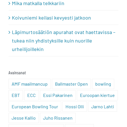
Mika matkalla telkkariin
Koivuniemi keilasi kevyesti jatkoon
Läpimurtosäätiön apurahat ovat haettavissa –
tukea niin yhdistyksille kuin nuorille
urheilijoillekin
Avainsanat
AMF maailmancup
Ballmaster Open
bowling
EBT
ECC
Essi Pakarinen
Euroopan kiertue
European Bowling Tour
Hossi Olli
Jarno Lahti
Jesse Kallio
Juho Rissanen