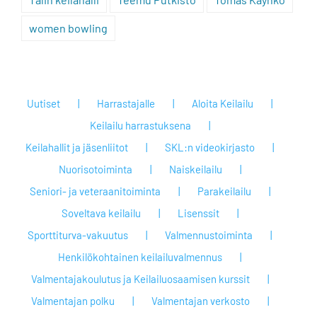
women bowling
Uutiset
Harrastajalle
Aloita Keilailu
Keilailu harrastuksena
Keilahallit ja jäsenliitot
SKL:n videokirjasto
Nuorisotoiminta
Naiskeilailu
Seniori- ja veteraanitoiminta
Parakeilailu
Soveltava keilailu
Lisenssit
Sporttiturva-vakuutus
Valmennustoiminta
Henkilökohtainen keilailuvalmennus
Valmentajakoulutus ja Keilailuosaamisen kurssit
Valmentajan polku
Valmentajan verkosto