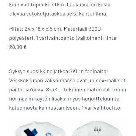
kuin vaihtopeukalotkin. Laukussa on kaksi
tilavaa vetoketjutaskua sekä kantohihna.
Mitat: 24 x 16 x 5,5 cm. Materiaali 300D
polyesteri. 1 värivaihtoehto (valkoinen) Hinta
28,90 €
Syksyn suosikkina jatkaa SKL:n fanipaita!
Verkkokaupan valikoimassa ovat unisex-malliset
paidat ko’oissa S-3XL. Tekninen materiaali toimii
normaalin käytön lisäksi myös harjoitteluun tai
katsomosta kannustamiseen. 1 värivaihtoehto.