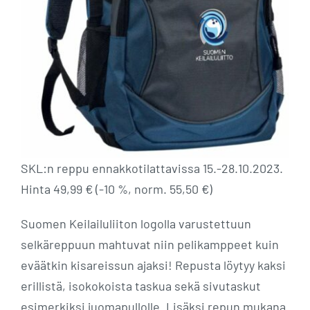
SKL:n reppu ennakkotilattavissa 15.-28.10.2023.
Hinta 49,99 € (-10 %, norm. 55,50 €)
Suomen Keilailuliiton logolla varustettuun
selkäreppuun mahtuvat niin pelikamppeet kuin
eväätkin kisareissun ajaksi! Repusta löytyy kaksi
erillistä, isokokoista taskua sekä sivutaskut
esimerkiksi juomapullolle. Lisäksi repun mukana