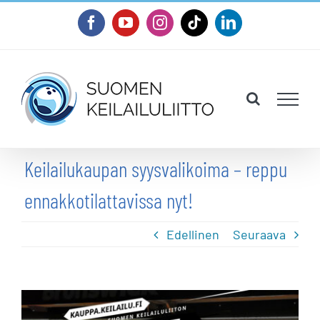
Skip
Facebook
YouTube
Instagram
Tiktok
LinkedIn
to
content
Keilailukaupan syysvalikoima – reppu
ennakkotilattavissa nyt!
Edellinen
Seuraava
Katso