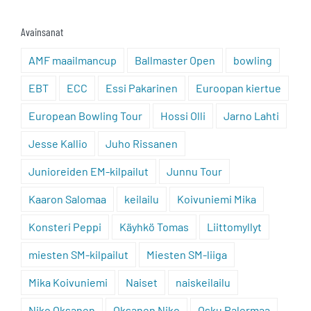
Avainsanat
AMF maailmancup
Ballmaster Open
bowling
EBT
ECC
Essi Pakarinen
Euroopan kiertue
European Bowling Tour
Hossi Olli
Jarno Lahti
Jesse Kallio
Juho Rissanen
Junioreiden EM-kilpailut
Junnu Tour
Kaaron Salomaa
keilailu
Koivuniemi Mika
Konsteri Peppi
Käyhkö Tomas
Liittomyllyt
miesten SM-kilpailut
Miesten SM-liiga
Mika Koivuniemi
Naiset
naiskeilailu
Niko Oksanen
Oksanen Niko
Osku Palermaa