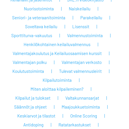
Nuorisotoiminta
Naiskeilailu
Seniori- ja veteraanitoiminta
Parakeilailu
Soveltava keilailu
Lisenssit
Sporttiturva-vakuutus
Valmennustoiminta
Henkilökohtainen keilailuvalmennus
Valmentajakoulutus ja Keilailuosaamisen kurssit
Valmentajan polku
Valmentajan verkosto
Koulutustoiminta
Tulevat valmennusleirit
Kilpailutoiminta
Miten aloittaa kilpaileminen?
Kilpailut ja tulokset
Valtakunnansarjat
Säännöt ja ohjeet
Maajoukkuetoiminta
Keskiarvot ja tilastot
Online Scoring
Antidoping
Ratatarkastukset