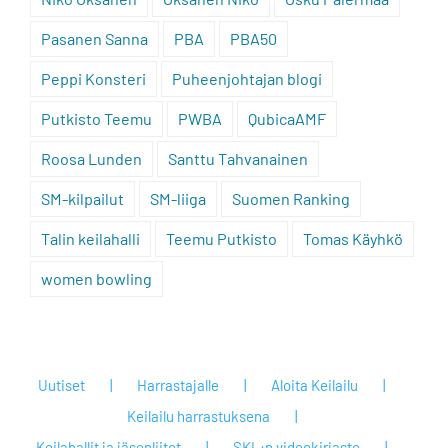
Pasanen Sanna
PBA
PBA50
Peppi Konsteri
Puheenjohtajan blogi
Putkisto Teemu
PWBA
QubicaAMF
Roosa Lunden
Santtu Tahvanainen
SM-kilpailut
SM-liiga
Suomen Ranking
Talin keilahalli
Teemu Putkisto
Tomas Käyhkö
women bowling
Uutiset
Harrastajalle
Aloita Keilailu
Keilailu harrastuksena
Keilahallit ja jäsenliitot
SKL:n videokirjasto