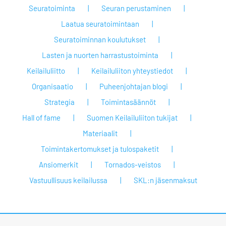
Seuratoiminta
Seuran perustaminen
Laatua seuratoimintaan
Seuratoiminnan koulutukset
Lasten ja nuorten harrastustoiminta
Keilailuliitto
Keilailuliiton yhteystiedot
Organisaatio
Puheenjohtajan blogi
Strategia
Toimintasäännöt
Hall of fame
Suomen Keilailuliiton tukijat
Materiaalit
Toimintakertomukset ja tulospaketit
Ansiomerkit
Tornados-veistos
Vastuullisuus keilailussa
SKL:n jäsenmaksut