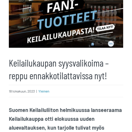
kuvaa
isompana
Keilailukaupan syysvalikoima –
reppu ennakkotilattavissa nyt!
18 lokakuun, 2023
|
Yleinen
Suomen Keilailuliiton helmikuussa lanseeraama
Keilailukauppa otti elokuussa uuden
aluevaltauksen, kun tarjolle tulivat myös