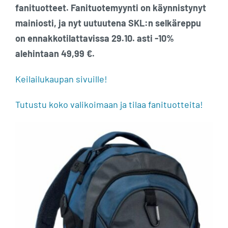
fanituotteet. Fanituotemyynti on käynnistynyt
mainiosti, ja nyt uutuutena SKL:n selkäreppu
on ennakkotilattavissa 29.10. asti -10%
alehintaan 49,99 €.
Keilailukaupan sivuille!
Tutustu koko valikoimaan ja tilaa fanituotteita!