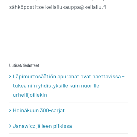
sähköpostitse keilailukauppa@keilailu.fi
Uutiset/tiedotteet
Läpimurtosäätiön apurahat ovat haettavissa –
tukea niin yhdistyksille kuin nuorille
urheilijoillekin
Heinäkuun 300-sarjat
Janawicz jälleen piikissä