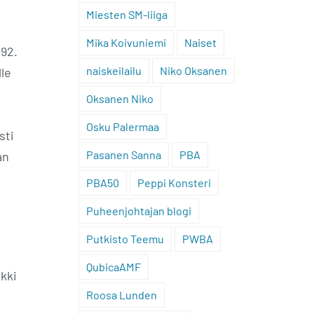
ä
Miesten SM-liiga
Mika Koivuniemi
Naiset
192.
naiskeilailu
Niko Oksanen
lle
Oksanen Niko
Osku Palermaa
sti
Pasanen Sanna
PBA
an
PBA50
Peppi Konsteri
Puheenjohtajan blogi
Putkisto Teemu
PWBA
QubicaAMF
kki
Roosa Lunden