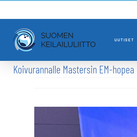
Skip
to
content
UUTISET
Koivurannalle Mastersin EM-hopea
Katso
kuvaa
isompana