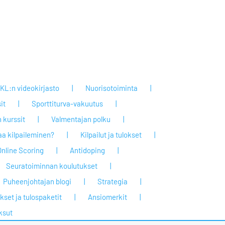
KL:n videokirjasto
Nuorisotoiminta
it
Sporttiturva-vakuutus
 kurssit
Valmentajan polku
taa kilpaileminen?
Kilpailut ja tulokset
Online Scoring
Antidoping
Seuratoiminnan koulutukset
Puheenjohtajan blogi
Strategia
set ja tulospaketit
Ansiomerkit
ksut