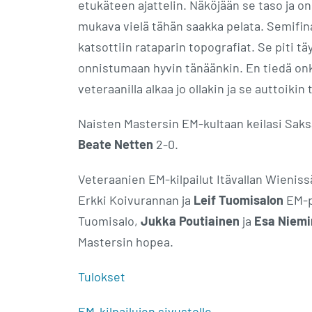
etukäteen ajattelin. Näköjään se taso ja onn
mukava vielä tähän saakka pelata. Semifina
katsottiin rataparin topografiat. Se piti tä
onnistumaan hyvin tänäänkin. En tiedä on
veteraanilla alkaa jo ollakin ja se auttoikin
Naisten Mastersin EM-kultaan keilasi Sak
Beate Netten
2-0.
Veteraanien EM-kilpailut Itävallan Wieniss
Erkki Koivurannan ja
Leif Tuomisalon
EM-pa
Tuomisalo,
Jukka Poutiainen
ja
Esa Niem
Mastersin hopea.
Tulokset
EM-kilpailujen sivustolle