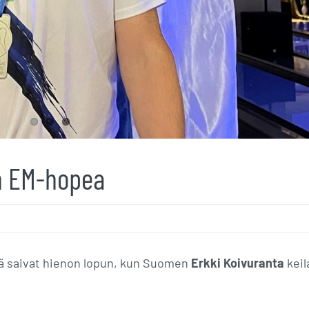
n EM-hopea
sä saivat hienon lopun, kun Suomen
Erkki Koivuranta
keil