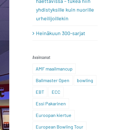
haettavissa – tukea niin
yhdistyksille kuin nuorille
urheilijoillekin
Heinäkuun 300-sarjat
Avainsanat
AMF maailmancup
Ballmaster Open
bowling
EBT
ECC
Essi Pakarinen
Euroopan kiertue
European Bowling Tour