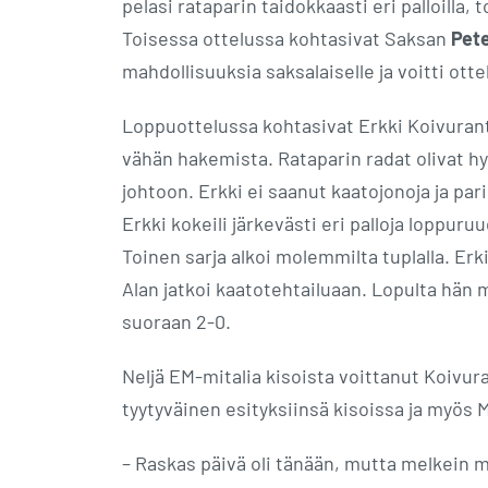
pelasi rataparin taidokkaasti eri palloilla,
Toisessa ottelussa kohtasivat Saksan
Pet
mahdollisuuksia saksalaiselle ja voitti ott
Loppuottelussa kohtasivat Erkki Koivuranta
vähän hakemista. Rataparin radat olivat hyvi
johtoon. Erkki ei saanut kaatojonoja ja par
Erkki kokeili järkevästi eri palloja loppuruu
Toinen sarja alkoi molemmilta tuplalla. Er
Alan jatkoi kaatotehtailuaan. Lopulta hän 
suoraan 2-0.
Neljä EM-mitalia kisoista voittanut Koivur
tyytyväinen esityksiinsä kisoissa ja myös 
– Raskas päivä oli tänään, mutta melkein 