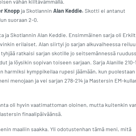
 toisen vähän kiiltävämmällä.
er Knopp
ja Skotlannin
Alan Keddie.
Skotti ei antanut
elun suoraan 2-0.
 ja Skotlannin Alan Keddie. Ensimmäinen sarja oli Erkilt
nkin erilaiset. Alan siirtyi jo sarjan alkuvaiheessa reilu
i tyhjää ratkaisi sarjan skotille jo seitsemännessä ruudus
dut ja löysikin sopivan toiseen sarjaan. Sarja Alanille 210-
kin harmiksi kymppikeilaa rupesi jäämään, kun puolestaan
meni menojaan ja vei sarjan 278-214 ja Mastersin EM-kulla
anta oli hyvin vaatimattoman oloinen, mutta kuitenkin va
Mastersin finaalipäiväänsä.
menin maaliin saakka. Yli odotustenhan tämä meni, mitä