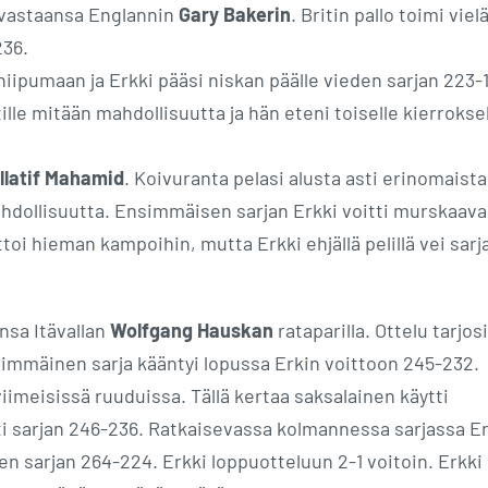
a vastaansa Englannin
Gary Bakerin
. Britin pallo toimi viel
236.
hiipumaan ja Erkki pääsi niskan päälle vieden sarjan 223-
lle mitään mahdollisuutta ja hän eteni toiselle kierrokse
llatif Mahamid
. Koivuranta pelasi alusta asti erinomaista
ahdollisuutta. Ensimmäisen sarjan Erkki voitti murskaava
ttoi hieman kampoihin, mutta Erkki ehjällä pelillä vei sarj
nsa Itävallan
Wolfgang Hauskan
rataparilla. Ottelu tarjosi
Ensimmäinen sarja kääntyi lopussa Erkin voittoon 245-232.
iimeisissä ruuduissa. Tällä kertaa saksalainen käytti
i sarjan 246-236. Ratkaisevassa kolmannessa sarjassa Er
eden sarjan 264-224. Erkki loppuotteluun 2-1 voitoin. Erkki