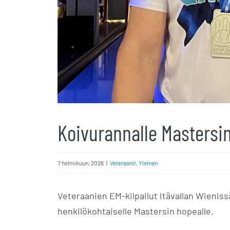
Koivurannalle Mastersi
7 helmikuun, 2026
|
Veteraanit
,
Yleinen
Veteraanien EM-kilpailut Itävallan Wienis
henkilökohtaiselle Mastersin hopealle.