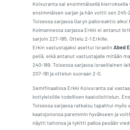
Koivuranta sai ensimmäisellä kierroksell
ensimmäisen sarjan ja hän voitti sen 245-
Toisessa sarjassa Garyn palloreaktio alkoi 
Kolmannessa sarjassa Erkki ei antanut briti
sarjoin 227-185. Ottelu 2-1 Erkille.
Erkin vastustajaksi asettui Israelin
Abed E
peliä, eikä antanut vastustajalle mitään m
240-189. Toisessa sarjassa israelilainen lai
207-181 ja ottelun suoraan 2-0.
Semifinaalissa Erkki Koivuranta sai vastaa
kotiyleisölle todellisen kaatoiloittelun. 
Toisessa sarjassa ratkaisu tapahtui myös v
kaatojononsa paremmin hyväkseen ja voitt
näytti taitonsa ja tykitti palloa pesään vi