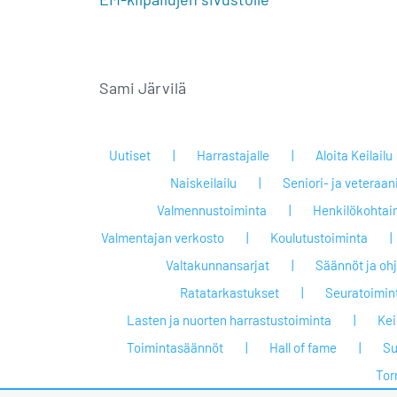
Sami Järvilä
Uutiset
Harrastajalle
Aloita Keilailu
Naiskeilailu
Seniori- ja veteraan
Valmennustoiminta
Henkilökohtai
Valmentajan verkosto
Koulutustoiminta
Valtakunnansarjat
Säännöt ja oh
Ratatarkastukset
Seuratoimin
Lasten ja nuorten harrastustoiminta
Keil
Toimintasäännöt
Hall of fame
Su
Tor