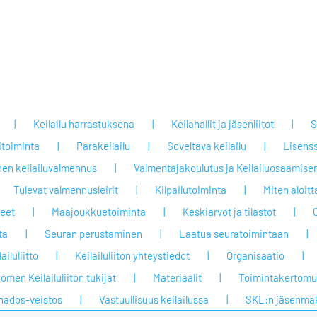
Keilailu harrastuksena
Keilahallit ja jäsenliitot
S
itoiminta
Parakeilailu
Soveltava keilailu
Lisenss
nen keilailuvalmennus
Valmentajakoulutus ja Keilailuosaamisen
Tulevat valmennusleirit
Kilpailutoiminta
Miten aloit
jeet
Maajoukkuetoiminta
Keskiarvot ja tilastot
ta
Seuran perustaminen
Laatua seuratoimintaan
ailuliitto
Keilailuliiton yhteystiedot
Organisaatio
omen Keilailuliiton tukijat
Materiaalit
Toimintakertomuk
nados-veistos
Vastuullisuus keilailussa
SKL:n jäsenma