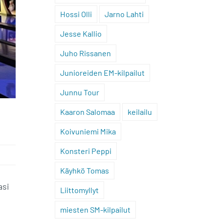
Hossi Olli
Jarno Lahti
Jesse Kallio
Juho Rissanen
Junioreiden EM-kilpailut
Junnu Tour
Kaaron Salomaa
keilailu
Koivuniemi Mika
Konsteri Peppi
Käyhkö Tomas
asi
Liittomyllyt
miesten SM-kilpailut