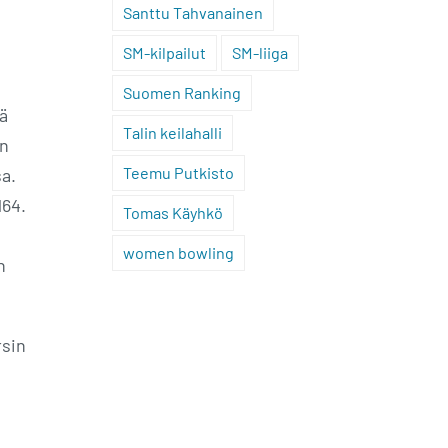
Santtu Tahvanainen
SM-kilpailut
SM-liiga
Suomen Ranking
ä
Talin keilahalli
un
Teemu Putkisto
sa.
164.
Tomas Käyhkö
women bowling
n
rsin