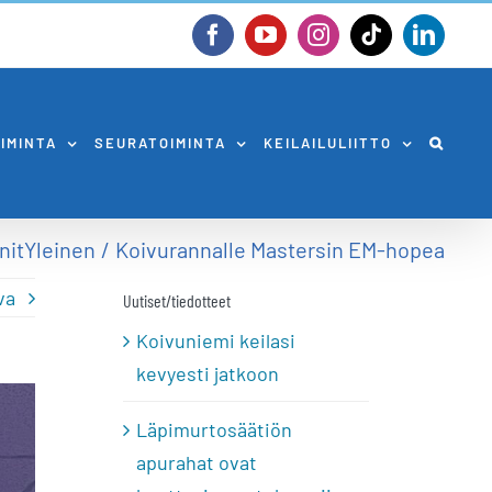
Facebook
YouTube
Instagram
Tiktok
Linked
OIMINTA
SEURATOIMINTA
KEILAILULIITTO
nit
Yleinen
Koivurannalle Mastersin EM-hopea
va
Uutiset/tiedotteet
Koivuniemi keilasi
kevyesti jatkoon
Läpimurtosäätiön
apurahat ovat