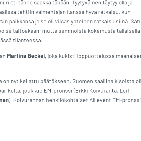
i riitti tänne saakka tänään. Tyytyväinen täytyy olla ja
alissa tehtiin valmentajan kanssa hyvä ratkaisu, kun
ysin paikkansa ja se oli viisas yhteinen ratkaisu siinä. Sat
ko se taitoakaan, mutta semmoista kokemusta tällaisella
 tässä tilanteessa.
san
Martina Beckel,
joka kukisti loppuottelussa maanaise
ä on nyt keilattu päätökseen. Suomen saaliina kisoista ol
rikulta, joukkue EM-pronssi (Erkki Koivuranta, Leif
inen
), Koivurannan henkilökohtaiset All event EM-pronssi