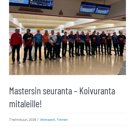
kuvaa
isompana
Mastersin seuranta – Koivuranta
mitaleille!
7 helmikuun, 2026
|
Veteraanit
,
Yleinen