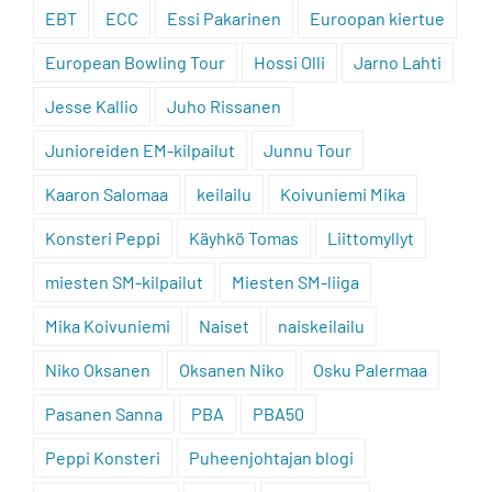
EBT
ECC
Essi Pakarinen
Euroopan kiertue
European Bowling Tour
Hossi Olli
Jarno Lahti
Jesse Kallio
Juho Rissanen
Junioreiden EM-kilpailut
Junnu Tour
Kaaron Salomaa
keilailu
Koivuniemi Mika
Konsteri Peppi
Käyhkö Tomas
Liittomyllyt
miesten SM-kilpailut
Miesten SM-liiga
Mika Koivuniemi
Naiset
naiskeilailu
Niko Oksanen
Oksanen Niko
Osku Palermaa
Pasanen Sanna
PBA
PBA50
Peppi Konsteri
Puheenjohtajan blogi