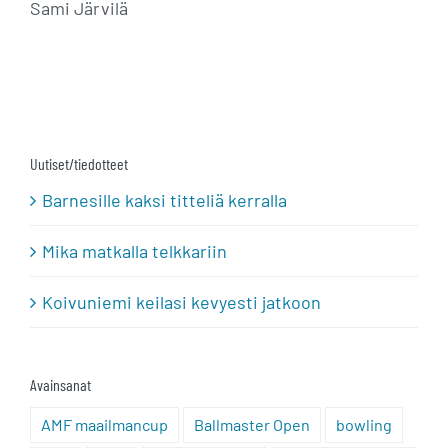
Sami Järvilä
Uutiset/tiedotteet
Barnesille kaksi titteliä kerralla
Mika matkalla telkkariin
Koivuniemi keilasi kevyesti jatkoon
Avainsanat
AMF maailmancup
Ballmaster Open
bowling