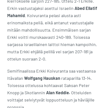
kierrokselle sarjoin 227-185. Ottelu 2-1 Erkille.
Erkin vastustajaksi asettui Israelin
Abed Ellatif
Mahamid
. Koivuranta pelasi alusta asti
erinomaiksta peliä, eikä antanut vastustajalle
mitään mahdollisuutta. Ensimmäisen sarjan
Erkki voitti murskaavasti 240-189. Toisessa
sarjassa israelilainen laittoi hieman kampoihin,
mutta Erkki ehjällä pelillä vei sarjan 207-181 ja
ottelun suoraan 2-0.
Semifinaalissa Erkki Koivuranta saa vastaansa
Itävallan
Wolfgang Hauskan
rataparilla 13-14.
Toisessa ottelussa kohtaavat Saksan Peter
Knopp ja Skotlannin
Alan Keddie.
Otteluiden
voittajat selviytyvät loppuotteluun ja häviäjille
pronssia.