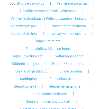
Sporttiturva-vakuutus
Valmennustoiminta
Henkilökohtainen keilailuvalmennus
Valmentajakoulutus ja Keilailuosaamisen kurssit
Valmentajan polku
Valmentajan verkosto
Koulutustoiminta
Tulevat valmennusleirit
Kilpailutoiminta
Miten aloittaa kilpaileminen?
Kilpailut ja tulokset
Valtakunnansarjat
Säännöt ja ohjeet
Maajoukkuetoiminta
Keskiarvot ja tilastot
Online Scoring
Antidoping
Ratatarkastukset
Seuratoiminta
Seuran perustaminen
Laatua seuratoimintaan
Seuratoiminnan koulutukset
Lasten ja nuorten harrastustoiminta