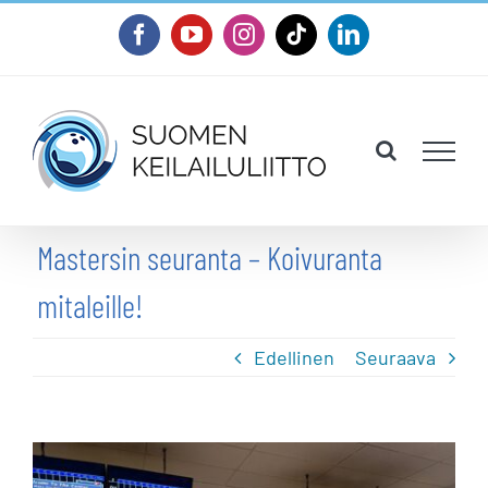
Skip
Facebook
YouTube
Instagram
Tiktok
LinkedIn
to
content
Mastersin seuranta – Koivuranta
mitaleille!
Edellinen
Seuraava
Katso