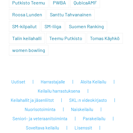
Putkisto Teemu
PWBA
QubicaAMF
Roosa Lunden
Santtu Tahvanainen
SM-kilpailut
SM-liiga
Suomen Ranking
Talin keilahalli
Teemu Putkisto
Tomas Käyhkö
women bowling
Uutiset
Harrastajalle
Aloita Keilailu
Keilailu harrastuksena
Keilahallit ja jäsenliitot
SKL:n videokirjasto
Nuorisotoiminta
Naiskeilailu
Seniori- ja veteraanitoiminta
Parakeilailu
Soveltava keilailu
Lisenssit