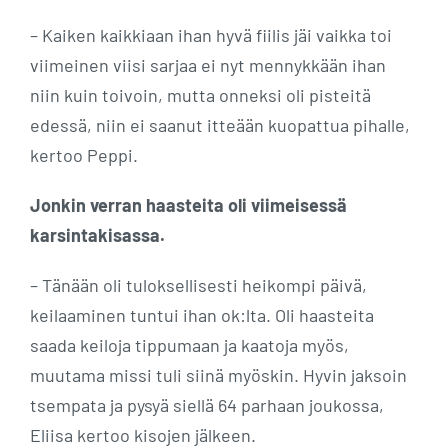
– Kaiken kaikkiaan ihan hyvä fiilis jäi vaikka toi
viimeinen viisi sarjaa ei nyt mennykkään ihan
niin kuin toivoin, mutta onneksi oli pisteitä
edessä, niin ei saanut itteään kuopattua pihalle,
kertoo Peppi.
Jonkin verran haasteita oli viimeisessä
karsintakisassa.
– Tänään oli tuloksellisesti heikompi päivä,
keilaaminen tuntui ihan ok:lta. Oli haasteita
saada keiloja tippumaan ja kaatoja myös,
muutama missi tuli siinä myöskin. Hyvin jaksoin
tsempata ja pysyä siellä 64 parhaan joukossa,
Eliisa kertoo kisojen jälkeen.