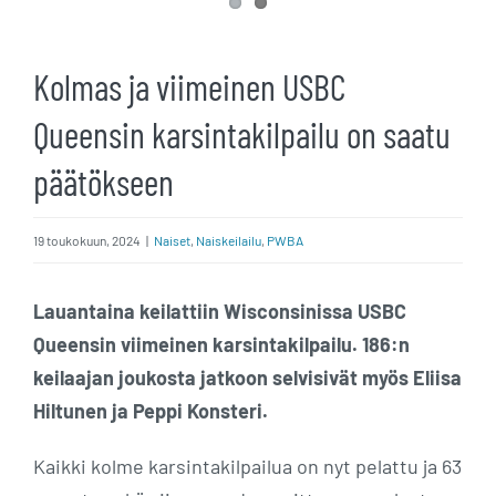
Kolmas ja viimeinen USBC
Queensin karsintakilpailu on saatu
päätökseen
19 toukokuun, 2024
|
Naiset
,
Naiskeilailu
,
PWBA
Lauantaina keilattiin Wisconsinissa USBC
Queensin viimeinen karsintakilpailu. 186:n
keilaajan joukosta jatkoon selvisivät myös Eliisa
Hiltunen ja Peppi Konsteri.
Kaikki kolme karsintakilpailua on nyt pelattu ja 63