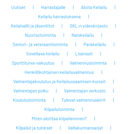
Uutiset
Harrastajalle
Aloita Keilailu
Keilailu harrastuksena
Keilahallit ja jäsenliitot
SKL:n videokirjasto
Nuorisotoiminta
Naiskeilailu
Seniori- ja veteraanitoiminta
Parakeilailu
Soveltava keilailu
Lisenssit
Sporttiturva-vakuutus
Valmennustoiminta
Henkilökohtainen keilailuvalmennus
Valmentajakoulutus ja Keilailuosaamisen kurssit
Valmentajan polku
Valmentajan verkosto
Koulutustoiminta
Tulevat valmennusleirit
Kilpailutoiminta
Miten aloittaa kilpaileminen?
Kilpailut ja tulokset
Valtakunnansarjat