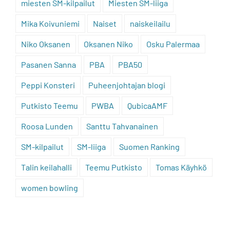
miesten SM-kilpailut
Miesten SM-liiga
Mika Koivuniemi
Naiset
naiskeilailu
Niko Oksanen
Oksanen Niko
Osku Palermaa
Pasanen Sanna
PBA
PBA50
Peppi Konsteri
Puheenjohtajan blogi
Putkisto Teemu
PWBA
QubicaAMF
Roosa Lunden
Santtu Tahvanainen
SM-kilpailut
SM-liiga
Suomen Ranking
Talin keilahalli
Teemu Putkisto
Tomas Käyhkö
women bowling