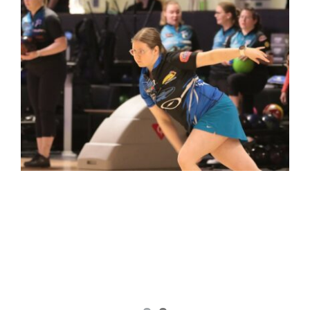
kuvaa
isompana