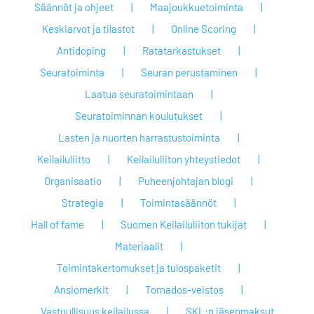
Säännöt ja ohjeet
Maajoukkuetoiminta
Keskiarvot ja tilastot
Online Scoring
Antidoping
Ratatarkastukset
Seuratoiminta
Seuran perustaminen
Laatua seuratoimintaan
Seuratoiminnan koulutukset
Lasten ja nuorten harrastustoiminta
Keilailuliitto
Keilailuliiton yhteystiedot
Organisaatio
Puheenjohtajan blogi
Strategia
Toimintasäännöt
Hall of fame
Suomen Keilailuliiton tukijat
Materiaalit
Toimintakertomukset ja tulospaketit
Ansiomerkit
Tornados-veistos
Vastuullisuus keilailussa
SKL:n jäsenmaksut