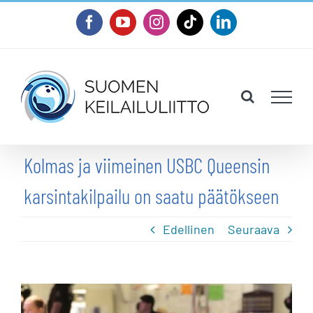
Skip
Facebook
YouTube
Instagram
Tiktok
LinkedIn
to
content
Kolmas ja viimeinen USBC Queensin
karsintakilpailu on saatu päätökseen
Edellinen
Seuraava
Katso