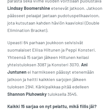
parasta sekä viime vuoden voittoaan puolustava
Lindsay Boomershine
etenevät jatkoon. Jatkoon
päässeet pelaajat jaetaan pudotuspelikaavioon,
jota kutsutaan kahden häviön kaavioksi (Double
Elimination Bracket).
Upeasti 64 parhaan joukkoon selvisivät
suomalaiset Eliisa Hiltunen ja Peppi Konsteri.
Yhteensä 15 sarjan jälkeen Hiltunen keilasi
yhteistuloksen 3087 ja Konsteri 3070.
Ani
Juntunen
ei harmikseen päässyt etenemään
jatkoon ja heitti kaikkien sarjojen jälkeen
tuloksen 2941. Kärkipaikkaa pitää edelleen
Shannon Pluhowsky
tuloksella 3545.
Kaikki 15 sarjaa on nyt pelattu, mikä fiilis jäi?