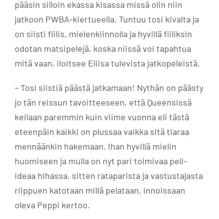
pääsin silloin ekassa kisassa missä olin niin
jatkoon PWBA-kiertueella. Tuntuu tosi kivalta ja
on siisti fiilis, mielenkiinnolla ja hyvillä fiiliksin
odotan matsipelejä, koska niissä voi tapahtua
mitä vaan, iloitsee Eliisa tulevista jatkopeleistä.
– Tosi siistiä päästä jatkamaan! Nythän on päästy
jo tän reissun tavoitteeseen, että Queensissä
keilaan paremmin kuin viime vuonna eli tästä
eteenpäin kaikki on plussaa vaikka sitä tiaraa
mennäänkin hakemaan. Ihan hyvillä mielin
huomiseen ja mulla on nyt pari toimivaa peli-
ideaa hihassa, sitten rataparista ja vastustajasta
riippuen katotaan millä pelataan, innoissaan
oleva Peppi kertoo.