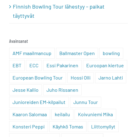
Finnish Bowling Tour lähestyy – paikat
täyttyvät
Avainsanat
AMF maailmancup
Ballmaster Open
bowling
EBT
ECC
Essi Pakarinen
Euroopan kiertue
European Bowling Tour
Hossi Olli
Jarno Lahti
Jesse Kallio
Juho Rissanen
Junioreiden EM-kilpailut
Junnu Tour
Kaaron Salomaa
keilailu
Koivuniemi Mika
Konsteri Peppi
Käyhkö Tomas
Liittomyllyt