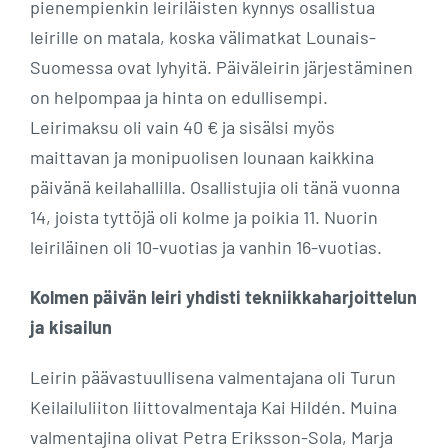
pienempienkin leiriläisten kynnys osallistua
leirille on matala, koska välimatkat Lounais-
Suomessa ovat lyhyitä. Päiväleirin järjestäminen
on helpompaa ja hinta on edullisempi.
Leirimaksu oli vain 40 € ja sisälsi myös
maittavan ja monipuolisen lounaan kaikkina
päivänä keilahallilla. Osallistujia oli tänä vuonna
14, joista tyttöjä oli kolme ja poikia 11. Nuorin
leiriläinen oli 10-vuotias ja vanhin 16-vuotias.
Kolmen päivän leiri yhdisti tekniikkaharjoittelun
ja kisailun
Leirin päävastuullisena valmentajana oli Turun
Keilailuliiton liittovalmentaja Kai Hildén. Muina
valmentajina olivat Petra Eriksson-Sola, Marja