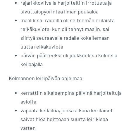
rajarikkoviivalla harjoiteltiin irrotusta ja
sivuttaispyörintää ilman peukaloa
maalikisa: radoilla oli seitsemän erilaista
reikäkuviota, kun oli tehnyt maalin, sai
siirtyä seuraavalle radalle kokeilemaan
uutta reikäkuviota
päivän päätteeksi oli joukkuekisa kolmella
keilaajalla
Kolmannen leiripäivän ohjelmaa:
kerrattiin aikaisempina päivinä harjoiteltuja
asioita
vapaata keilailua, jonka aikana leiriläiset
saivat hioa heittoaan suurta leirikisaa
varten