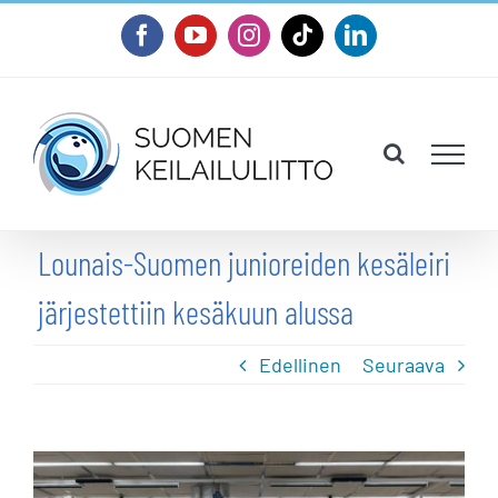
Skip
Facebook
YouTube
Instagram
Tiktok
LinkedIn
to
content
Lounais-Suomen junioreiden kesäleiri
järjestettiin kesäkuun alussa
Edellinen
Seuraava
Katso