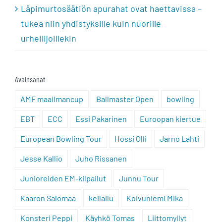
Läpimurtosäätiön apurahat ovat haettavissa –
tukea niin yhdistyksille kuin nuorille
urheilijoillekin
Avainsanat
AMF maailmancup
Ballmaster Open
bowling
EBT
ECC
Essi Pakarinen
Euroopan kiertue
European Bowling Tour
Hossi Olli
Jarno Lahti
Jesse Kallio
Juho Rissanen
Junioreiden EM-kilpailut
Junnu Tour
Kaaron Salomaa
keilailu
Koivuniemi Mika
Konsteri Peppi
Käyhkö Tomas
Liittomyllyt