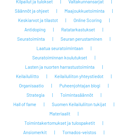
Kilpailut ja tulokset
Valtakunnansarjat
Säännöt ja ohjeet
Maajoukkuetoiminta
Keskiarvot ja tilastot
Online Scoring
Antidoping
Ratatarkastukset
Seuratoiminta
Seuran perustaminen
Laatua seuratoimintaan
Seuratoiminnan koulutukset
Lasten ja nuorten harrastustoiminta
Keilailuliitto
Keilailuliiton yhteystiedot
Organisaatio
Puheenjohtajan blogi
Strategia
Toimintasäännöt
Hall of fame
Suomen Keilailuliiton tukijat
Materiaalit
Toimintakertomukset ja tulospaketit
Ansiomerkit
Tornados-veistos