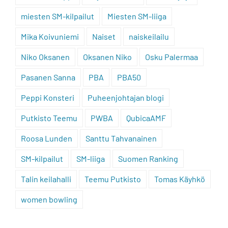
miesten SM-kilpailut
Miesten SM-liiga
Mika Koivuniemi
Naiset
naiskeilailu
Niko Oksanen
Oksanen Niko
Osku Palermaa
Pasanen Sanna
PBA
PBA50
Peppi Konsteri
Puheenjohtajan blogi
Putkisto Teemu
PWBA
QubicaAMF
Roosa Lunden
Santtu Tahvanainen
SM-kilpailut
SM-liiga
Suomen Ranking
Talin keilahalli
Teemu Putkisto
Tomas Käyhkö
women bowling