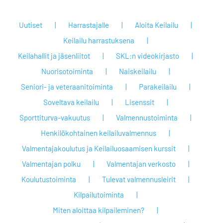
Uutiset
Harrastajalle
Aloita Keilailu
Keilailu harrastuksena
Keilahallit ja jäsenliitot
SKL:n videokirjasto
Nuorisotoiminta
Naiskeilailu
Seniori- ja veteraanitoiminta
Parakeilailu
Soveltava keilailu
Lisenssit
Sporttiturva-vakuutus
Valmennustoiminta
Henkilökohtainen keilailuvalmennus
Valmentajakoulutus ja Keilailuosaamisen kurssit
Valmentajan polku
Valmentajan verkosto
Koulutustoiminta
Tulevat valmennusleirit
Kilpailutoiminta
Miten aloittaa kilpaileminen?