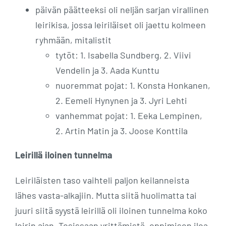
päivän päätteeksi oli neljän sarjan virallinen
leirikisa, jossa leiriläiset oli jaettu kolmeen
ryhmään, mitalistit
tytöt: 1. Isabella Sundberg, 2. Viivi
Vendelin ja 3. Aada Kunttu
nuoremmat pojat: 1. Konsta Honkanen,
2. Eemeli Hynynen ja 3. Jyri Lehti
vanhemmat pojat: 1. Eeka Lempinen,
2. Artin Matin ja 3. Joose Konttila
Leirillä iloinen tunnelma
Leiriläisten taso vaihteli paljon keilanneista
lähes vasta-alkajiin. Mutta siitä huolimatta tai
juuri siitä syystä leirillä oli iloinen tunnelma koko
leirin ajan. Tosissaan yrittämistä, oppimisen iloa