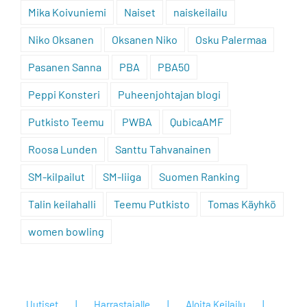
Mika Koivuniemi
Naiset
naiskeilailu
Niko Oksanen
Oksanen Niko
Osku Palermaa
Pasanen Sanna
PBA
PBA50
Peppi Konsteri
Puheenjohtajan blogi
Putkisto Teemu
PWBA
QubicaAMF
Roosa Lunden
Santtu Tahvanainen
SM-kilpailut
SM-liiga
Suomen Ranking
Talin keilahalli
Teemu Putkisto
Tomas Käyhkö
women bowling
Uutiset
Harrastajalle
Aloita Keilailu