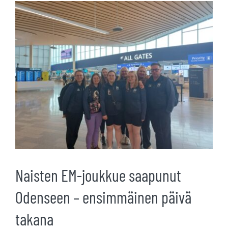
Katso
kuvaa
isompana
Naisten EM-joukkue saapunut
Odenseen – ensimmäinen päivä
takana