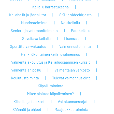
Keilailu harrastuksena
Keilahallit ja jäsenliitot
SKL:n videokirjasto
Nuorisotoiminta
Naiskeilailu
Seniori- ja veteraanitoiminta
Parakeilailu
Soveltava keilailu
Lisenssit
Sporttiturva-vakuutus
Valmennustoiminta
Henkilökohtainen keilailuvalmennus
Valmentajakoulutus ja Keilailuosaamisen kurssit
Valmentajan polku
Valmentajan verkosto
Koulutustoiminta
Tulevat valmennusleirit
Kilpailutoiminta
Miten aloittaa kilpaileminen?
Kilpailut ja tulokset
Valtakunnansarjat
Säännöt ja ohjeet
Maajoukkuetoiminta