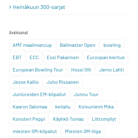
Heinäkuun 300-sarjat
Avainsanat
AMF maailmancup
Ballmaster Open
bowling
EBT
ECC
Essi Pakarinen
Euroopan kiertue
European Bowling Tour
Hossi Olli
Jarno Lahti
Jesse Kallio
Juho Rissanen
Junioreiden EM-kilpailut
Junnu Tour
Kaaron Salomaa
keilailu
Koivuniemi Mika
Konsteri Peppi
Käyhkö Tomas
Liittomyllyt
miesten SM-kilpailut
Miesten SM-liiga