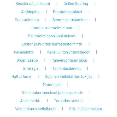
Keskiarvot ja tilastot
Online Scoring
Antidoping
Ratatarkastukset
Seuratoiminta
Seuran perustaminen
Laatua seuratoimintaan
Seuratoiminnan koulutukset
Lasten ja nuorten harrastustoiminta
Keilailuliitto
Keilailuliiton yhteystiedot
Organisaatio
Puheenjohtajan blogi
Strategia
Toimintasäännöt
Hall of fame
Suomen Keilailuliiton tukijat
Materiaalit
Toimintakertomukset ja tulospaketit
Ansiomerkit
Tornados-veistos
Vastuullisuus keilailussa
SKL:n jäsenmaksut