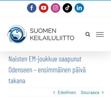
Skip
Facebook
YouTube
Instagram
Tiktok
LinkedIn
to
content
Naisten EM-joukkue saapunut
Odenseen – ensimmäinen päivä
takana
Edellinen
Seuraava