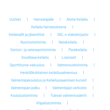
Uutiset
Harrastajalle
Aloita Keilailu
Keilailu harrastuksena
Keilahallit ja jäsenliitot
SKL:n videokirjasto
Nuorisotoiminta
Naiskeilailu
Seniori- ja veteraanitoiminta
Parakeilailu
Soveltava keilailu
Lisenssit
Sporttiturva-vakuutus
Valmennustoiminta
Henkilökohtainen keilailuvalmennus
Valmentajakoulutus ja Keilailuosaamisen kurssit
Valmentajan polku
Valmentajan verkosto
Koulutustoiminta
Tulevat valmennusleirit
Kilpailutoiminta