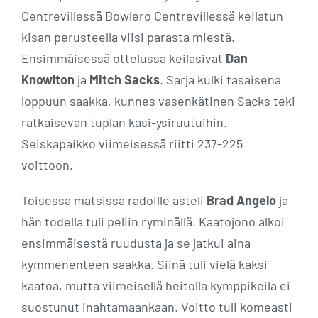
Centrevillessä Bowlero Centrevillessä keilatun
kisan perusteella viisi parasta miestä.
Ensimmäisessä ottelussa keilasivat
Dan
Knowlton
ja
Mitch Sacks
. Sarja kulki tasaisena
loppuun saakka, kunnes vasenkätinen Sacks teki
ratkaisevan tuplan kasi-ysiruutuihin.
Seiskapaikko viimeisessä riitti 237-225
voittoon.
Toisessa matsissa radoille asteli
Brad Angelo
ja
hän todella tuli peliin ryminällä. Kaatojono alkoi
ensimmäisestä ruudusta ja se jatkui aina
kymmenenteen saakka. Siinä tuli vielä kaksi
kaatoa, mutta viimeisellä heitolla kymppikeila ei
suostunut inahtamaankaan. Voitto tuli komeasti