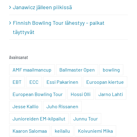
Janawicz jälleen piikissä
Finnish Bowling Tour lähestyy – paikat
täyttyvät
Avainsanat
AMF maailmancup
Ballmaster Open
bowling
EBT
ECC
Essi Pakarinen
Euroopan kiertue
European Bowling Tour
Hossi Olli
Jarno Lahti
Jesse Kallio
Juho Rissanen
Junioreiden EM-kilpailut
Junnu Tour
Kaaron Salomaa
keilailu
Koivuniemi Mika