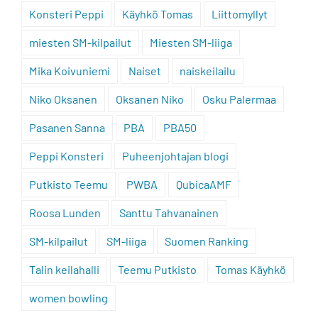
Konsteri Peppi
Käyhkö Tomas
Liittomyllyt
miesten SM-kilpailut
Miesten SM-liiga
Mika Koivuniemi
Naiset
naiskeilailu
Niko Oksanen
Oksanen Niko
Osku Palermaa
Pasanen Sanna
PBA
PBA50
Peppi Konsteri
Puheenjohtajan blogi
Putkisto Teemu
PWBA
QubicaAMF
Roosa Lunden
Santtu Tahvanainen
SM-kilpailut
SM-liiga
Suomen Ranking
Talin keilahalli
Teemu Putkisto
Tomas Käyhkö
women bowling