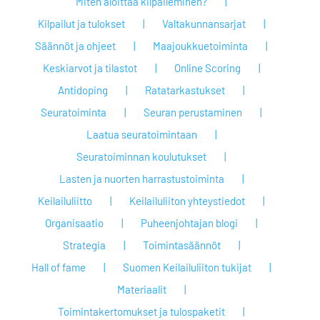
Miten aloittaa kilpaileminen?
Kilpailut ja tulokset
Valtakunnansarjat
Säännöt ja ohjeet
Maajoukkuetoiminta
Keskiarvot ja tilastot
Online Scoring
Antidoping
Ratatarkastukset
Seuratoiminta
Seuran perustaminen
Laatua seuratoimintaan
Seuratoiminnan koulutukset
Lasten ja nuorten harrastustoiminta
Keilailuliitto
Keilailuliiton yhteystiedot
Organisaatio
Puheenjohtajan blogi
Strategia
Toimintasäännöt
Hall of fame
Suomen Keilailuliiton tukijat
Materiaalit
Toimintakertomukset ja tulospaketit