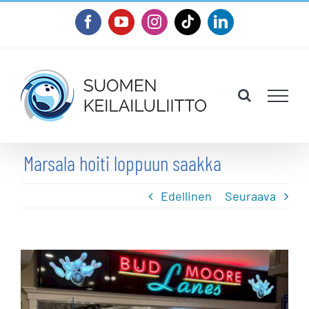
Skip
Facebook
YouTube
Instagram
Tiktok
LinkedIn
to
content
Marsala hoiti loppuun saakka
Edellinen
Seuraava
Katso
kuvaa
isompana