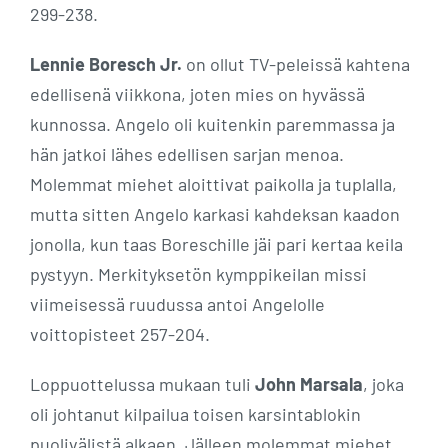
299-238.
Lennie Boresch Jr.
on ollut TV-peleissä kahtena
edellisenä viikkona, joten mies on hyvässä
kunnossa. Angelo oli kuitenkin paremmassa ja
hän jatkoi lähes edellisen sarjan menoa.
Molemmat miehet aloittivat paikolla ja tuplalla,
mutta sitten Angelo karkasi kahdeksan kaadon
jonolla, kun taas Boreschille jäi pari kertaa keila
pystyyn. Merkityksetön kymppikeilan missi
viimeisessä ruudussa antoi Angelolle
voittopisteet 257-204.
Loppuottelussa mukaan tuli
John Marsala
, joka
oli johtanut kilpailua toisen karsintablokin
puolivälistä alkaen. Jälleen molemmat miehet