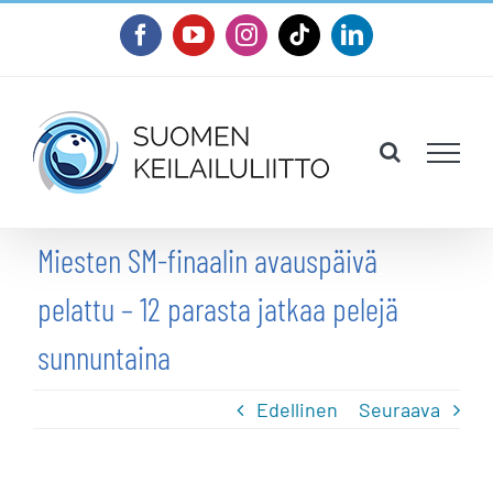
Skip
Facebook
YouTube
Instagram
Tiktok
LinkedIn
to
content
Miesten SM-finaalin avauspäivä
pelattu – 12 parasta jatkaa pelejä
sunnuntaina
Edellinen
Seuraava