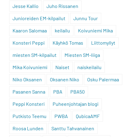
Jesse Kallio
Juho Rissanen
Junioreiden EM-kilpailut
Junnu Tour
Kaaron Salomaa
keilailu
Koivuniemi Mika
Konsteri Peppi
Käyhkö Tomas
Liittomyllyt
miesten SM-kilpailut
Miesten SM-liiga
Mika Koivuniemi
Naiset
naiskeilailu
Niko Oksanen
Oksanen Niko
Osku Palermaa
Pasanen Sanna
PBA
PBA50
Peppi Konsteri
Puheenjohtajan blogi
Putkisto Teemu
PWBA
QubicaAMF
Roosa Lunden
Santtu Tahvanainen