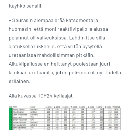
Käyhkö sanaili.
– Seurasin aiempaa erää katsomosta ja
huomasin, että moni reaktiivipallolla alussa
pelannut oli vaikeuksissa. Lähdin itse sillä
ajatuksella liikkeelle, että yritän pysytellä
uretaanissa mahdollisimman pitkään.
Alkukilpailussa en heittänyt puolestaan juuri
lainkaan uretaanilla, joten peli-idea oli nyt todella
erilainen.
Alla kuvassa TOP24 keilaajat