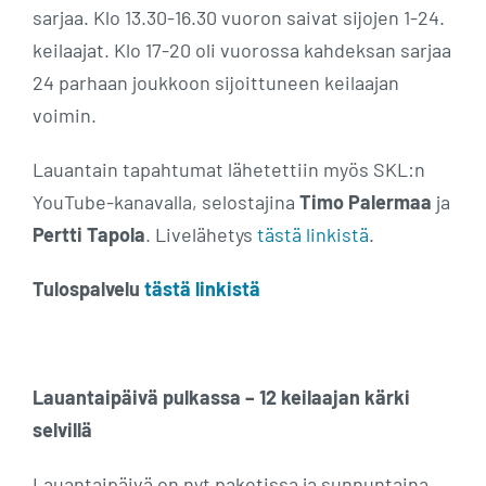
sarjaa. Klo 13.30-16.30 vuoron saivat sijojen 1-24.
keilaajat. Klo 17-20 oli vuorossa kahdeksan sarjaa
24 parhaan joukkoon sijoittuneen keilaajan
voimin.
Lauantain tapahtumat lähetettiin myös SKL:n
YouTube-kanavalla, selostajina
Timo Palermaa
ja
Pertti Tapola
. Livelähetys
tästä linkistä
.
Tulospalvelu
tästä linkistä
Lauantaipäivä pulkassa – 12 keilaajan kärki
selvillä
Lauantaipäivä on nyt paketissa ja sunnuntaina