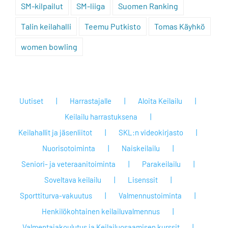
SM-kilpailut
SM-liiga
Suomen Ranking
Talin keilahalli
Teemu Putkisto
Tomas Käyhkö
women bowling
Uutiset
Harrastajalle
Aloita Keilailu
Keilailu harrastuksena
Keilahallit ja jäsenliitot
SKL:n videokirjasto
Nuorisotoiminta
Naiskeilailu
Seniori- ja veteraanitoiminta
Parakeilailu
Soveltava keilailu
Lisenssit
Sporttiturva-vakuutus
Valmennustoiminta
Henkilökohtainen keilailuvalmennus
Valmentajakoulutus ja Keilailuosaamisen kurssit