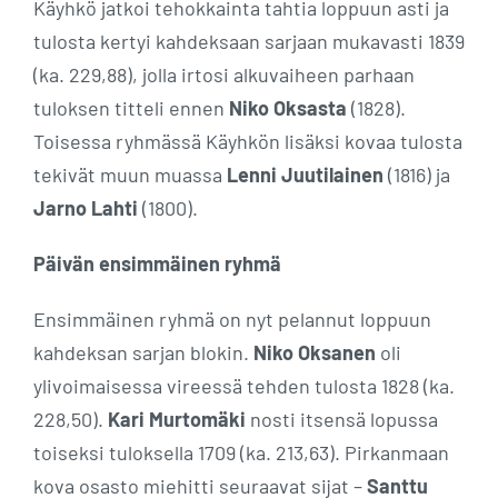
Käyhkö jatkoi tehokkainta tahtia loppuun asti ja
tulosta kertyi kahdeksaan sarjaan mukavasti 1839
(ka. 229,88), jolla irtosi alkuvaiheen parhaan
tuloksen titteli ennen
Niko Oksasta
(1828).
Toisessa ryhmässä Käyhkön lisäksi kovaa tulosta
tekivät muun muassa
Lenni Juutilainen
(1816) ja
Jarno Lahti
(1800).
Päivän ensimmäinen ryhmä
Ensimmäinen ryhmä on nyt pelannut loppuun
kahdeksan sarjan blokin.
Niko Oksanen
oli
ylivoimaisessa vireessä tehden tulosta 1828 (ka.
228,50).
Kari Murtomäki
nosti itsensä lopussa
toiseksi tuloksella 1709 (ka. 213,63). Pirkanmaan
kova osasto miehitti seuraavat sijat –
Santtu