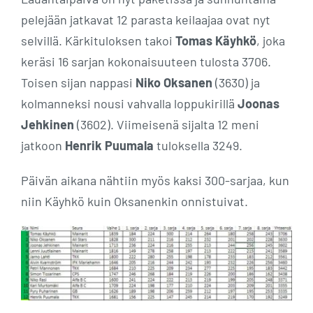
pelejään jatkavat 12 parasta keilaajaa ovat nyt
selvillä. Kärkituloksen takoi
Tomas Käyhkö
, joka
keräsi 16 sarjan kokonaisuuteen tulosta 3706.
Toisen sijan nappasi
Niko Oksanen
(3630) ja
kolmanneksi nousi vahvalla loppukirillä
Joonas
Jehkinen
(3602). Viimeisenä sijalta 12 meni
jatkoon
Henrik Puumala
tuloksella 3249.
Päivän aikana nähtiin myös kaksi 300-sarjaa, kun
niin Käyhkö kuin Oksanenkin onnistuivat.