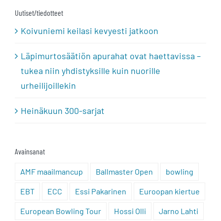
Uutiset/tiedotteet
Koivuniemi keilasi kevyesti jatkoon
Läpimurtosäätiön apurahat ovat haettavissa –
tukea niin yhdistyksille kuin nuorille
urheilijoillekin
Heinäkuun 300-sarjat
Avainsanat
AMF maailmancup
Ballmaster Open
bowling
EBT
ECC
Essi Pakarinen
Euroopan kiertue
European Bowling Tour
Hossi Olli
Jarno Lahti