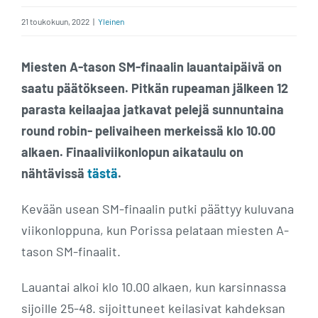
21 toukokuun, 2022
|
Yleinen
Miesten A-tason SM-finaalin lauantaipäivä on
saatu päätökseen. Pitkän rupeaman jälkeen 12
parasta keilaajaa jatkavat pelejä sunnuntaina
round robin- pelivaiheen merkeissä klo 10.00
alkaen. Finaaliviikonlopun aikataulu on
nähtävissä
tästä
.
Kevään usean SM-finaalin putki päättyy kuluvana
viikonloppuna, kun Porissa pelataan miesten A-
tason SM-finaalit.
Lauantai alkoi klo 10.00 alkaen, kun karsinnassa
sijoille 25-48. sijoittuneet keilasivat kahdeksan