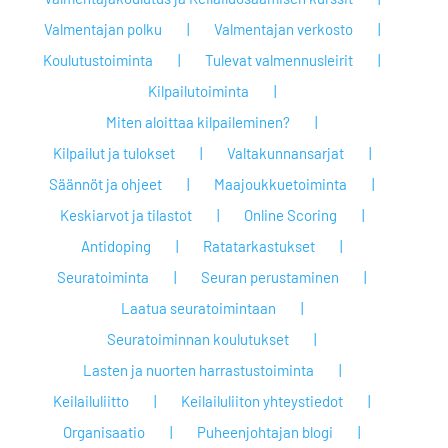
Valmentajan polku
Valmentajan verkosto
Koulutustoiminta
Tulevat valmennusleirit
Kilpailutoiminta
Miten aloittaa kilpaileminen?
Kilpailut ja tulokset
Valtakunnansarjat
Säännöt ja ohjeet
Maajoukkuetoiminta
Keskiarvot ja tilastot
Online Scoring
Antidoping
Ratatarkastukset
Seuratoiminta
Seuran perustaminen
Laatua seuratoimintaan
Seuratoiminnan koulutukset
Lasten ja nuorten harrastustoiminta
Keilailuliitto
Keilailuliiton yhteystiedot
Organisaatio
Puheenjohtajan blogi