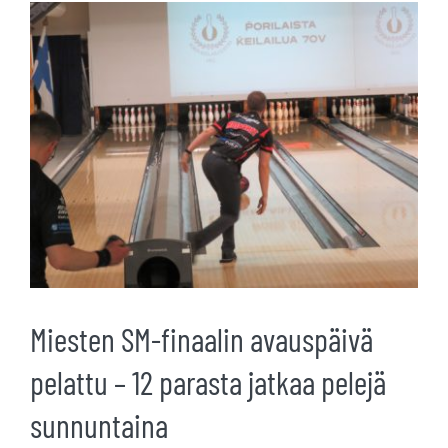
Katso
kuvaa
isompana
Miesten SM-finaalin avauspäivä
pelattu – 12 parasta jatkaa pelejä
sunnuntaina