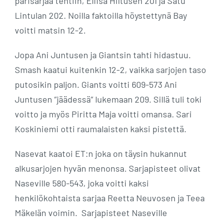
parisarjaa tehtiin, Eliisa Hiltusen 201 ja Satu
Lintulan 202. Noilla faktoilla höystettynä Bay
voitti matsin 12-2.
Jopa Ani Juntusen ja Giantsin tahti hidastuu.
Smash kaatui kuitenkin 12-2, vaikka sarjojen taso
putosikin paljon. Giants voitti 609-573 Ani
Juntusen ”jäädessä” lukemaan 209. Sillä tuli toki
voitto ja myös Piritta Maja voitti omansa. Sari
Koskiniemi otti raumalaisten kaksi pistettä.
Nasevat kaatoi ET:n joka on täysin hukannut
alkusarjojen hyvän menonsa. Sarjapisteet olivat
Naseville 580-543, joka voitti kaksi
henkilökohtaista sarjaa Reetta Neuvosen ja Teea
Mäkelän voimin. Sarjapisteet Naseville