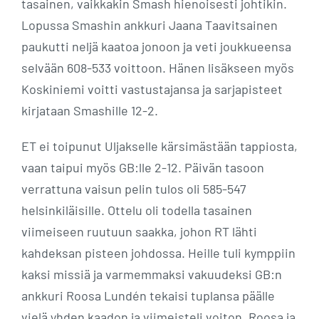
tasainen, vaikkakin Smash hienoisesti johtikin.
Lopussa Smashin ankkuri Jaana Taavitsainen
paukutti neljä kaatoa jonoon ja veti joukkueensa
selvään 608-533 voittoon. Hänen lisäkseen myös
Koskiniemi voitti vastustajansa ja sarjapisteet
kirjataan Smashille 12-2.
ET ei toipunut Uljakselle kärsimästään tappiosta,
vaan taipui myös GB:lle 2-12. Päivän tasoon
verrattuna vaisun pelin tulos oli 585-547
helsinkiläisille. Ottelu oli todella tasainen
viimeiseen ruutuun saakka, johon RT lähti
kahdeksan pisteen johdossa. Heille tuli kymppiin
kaksi missiä ja varmemmaksi vakuudeksi GB:n
ankkuri Roosa Lundén tekaisi tuplansa päälle
vielä yhden kaadon ja viimeisteli voiton. Roosa ja