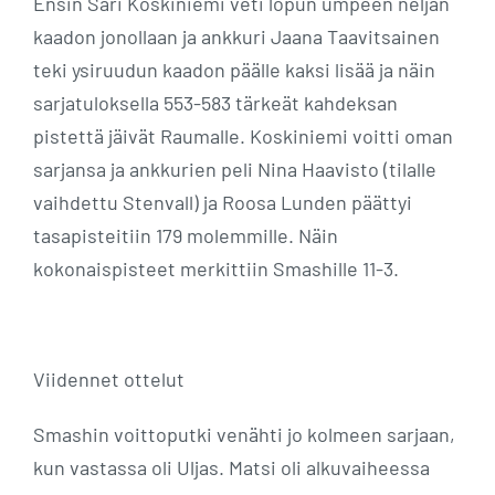
Ensin Sari Koskiniemi veti lopun umpeen neljän
kaadon jonollaan ja ankkuri Jaana Taavitsainen
teki ysiruudun kaadon päälle kaksi lisää ja näin
sarjatuloksella 553-583 tärkeät kahdeksan
pistettä jäivät Raumalle. Koskiniemi voitti oman
sarjansa ja ankkurien peli Nina Haavisto (tilalle
vaihdettu Stenvall) ja Roosa Lunden päättyi
tasapisteitiin 179 molemmille. Näin
kokonaispisteet merkittiin Smashille 11-3.
Viidennet ottelut
Smashin voittoputki venähti jo kolmeen sarjaan,
kun vastassa oli Uljas. Matsi oli alkuvaiheessa