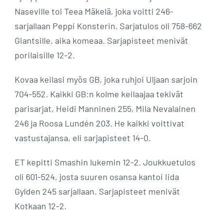
Naseville toi Teea Mäkelä, joka voitti 246-
sarjallaan Peppi Konsterin. Sarjatulos oli 758-662
Giantsille, aika komeaa. Sarjapisteet menivät
porilaisille 12-2.
Kovaa keilasi myös GB, joka ruhjoi Uljaan sarjoin
704-552. Kaikki GB:n kolme keilaajaa tekivät
parisarjat, Heidi Manninen 255, Mila Nevalainen
246 ja Roosa Lundén 203. He kaikki voittivat
vastustajansa, eli sarjapisteet 14-0.
ET kepitti Smashin lukemin 12-2. Joukkuetulos
oli 601-524, josta suuren osansa kantoi Iida
Gylden 245 sarjallaan. Sarjapisteet menivät
Kotkaan 12-2.