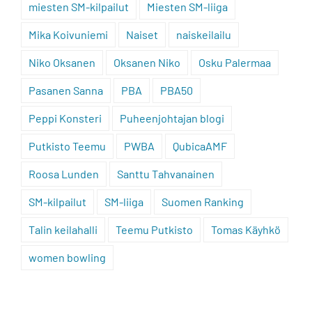
miesten SM-kilpailut
Miesten SM-liiga
Mika Koivuniemi
Naiset
naiskeilailu
Niko Oksanen
Oksanen Niko
Osku Palermaa
Pasanen Sanna
PBA
PBA50
Peppi Konsteri
Puheenjohtajan blogi
Putkisto Teemu
PWBA
QubicaAMF
Roosa Lunden
Santtu Tahvanainen
SM-kilpailut
SM-liiga
Suomen Ranking
Talin keilahalli
Teemu Putkisto
Tomas Käyhkö
women bowling