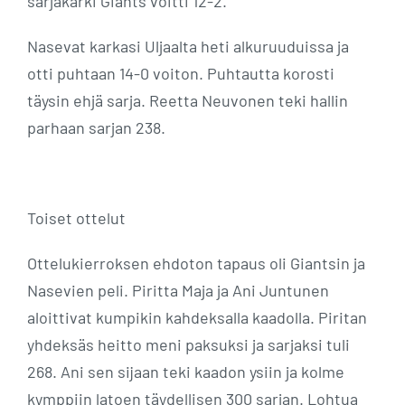
sarjakärki Giants voitti 12-2.
Nasevat karkasi Uljaalta heti alkuruuduissa ja
otti puhtaan 14-0 voiton. Puhtautta korosti
täysin ehjä sarja. Reetta Neuvonen teki hallin
parhaan sarjan 238.
Toiset ottelut
Ottelukierroksen ehdoton tapaus oli Giantsin ja
Nasevien peli. Piritta Maja ja Ani Juntunen
aloittivat kumpikin kahdeksalla kaadolla. Piritan
yhdeksäs heitto meni paksuksi ja sarjaksi tuli
268. Ani sen sijaan teki kaadon ysiin ja kolme
kymppiin latoen täydellisen 300 sarjan. Lohtua