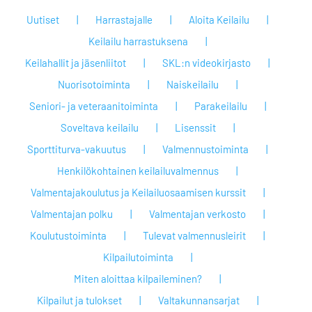
Uutiset
Harrastajalle
Aloita Keilailu
Keilailu harrastuksena
Keilahallit ja jäsenliitot
SKL:n videokirjasto
Nuorisotoiminta
Naiskeilailu
Seniori- ja veteraanitoiminta
Parakeilailu
Soveltava keilailu
Lisenssit
Sporttiturva-vakuutus
Valmennustoiminta
Henkilökohtainen keilailuvalmennus
Valmentajakoulutus ja Keilailuosaamisen kurssit
Valmentajan polku
Valmentajan verkosto
Koulutustoiminta
Tulevat valmennusleirit
Kilpailutoiminta
Miten aloittaa kilpaileminen?
Kilpailut ja tulokset
Valtakunnansarjat