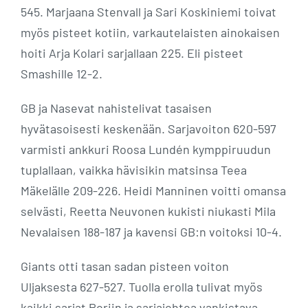
545. Marjaana Stenvall ja Sari Koskiniemi toivat
myös pisteet kotiin, varkautelaisten ainokaisen
hoiti Arja Kolari sarjallaan 225. Eli pisteet
Smashille 12-2.
GB ja Nasevat nahistelivat tasaisen
hyvätasoisesti keskenään. Sarjavoiton 620-597
varmisti ankkuri Roosa Lundén kymppiruudun
tuplallaan, vaikka hävisikin matsinsa Teea
Mäkelälle 209-226. Heidi Manninen voitti omansa
selvästi, Reetta Neuvonen kukisti niukasti Mila
Nevalaisen 188-187 ja kavensi GB:n voitoksi 10-4.
Giants otti tasan sadan pisteen voiton
Uljaksesta 627-527. Tuolla erolla tulivat myös
kaikki sarjat Poriin ja sarjajohtoa vankistava