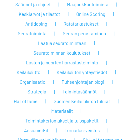
Säännöt ja ohjeet
Maajoukkuetoiminta
Keskiarvot ja tilastot
Online Scoring
Antidoping
Ratatarkastukset
Seuratoiminta
Seuran perustaminen
Laatua seuratoimintaan
Seuratoiminnan koulutukset
Lasten ja nuorten harrastustoiminta
Keilailuliitto
Keilailuliiton yhteystiedot
Organisaatio
Puheenjohtajan blogi
Strategia
Toimintasäännöt
Hall of fame
Suomen Keilailuliiton tukijat
Materiaalit
Toimintakertomukset ja tulospaketit
Ansiomerkit
Tornados-veistos