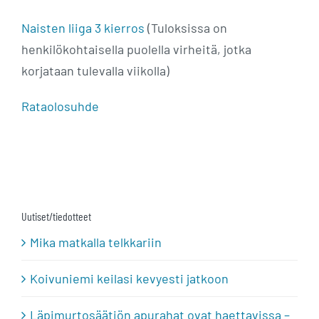
Naisten liiga 3 kierros
(Tuloksissa on
henkilökohtaisella puolella virheitä, jotka
korjataan tulevalla viikolla)
Rataolosuhde
Uutiset/tiedotteet
Mika matkalla telkkariin
Koivuniemi keilasi kevyesti jatkoon
Läpimurtosäätiön apurahat ovat haettavissa –