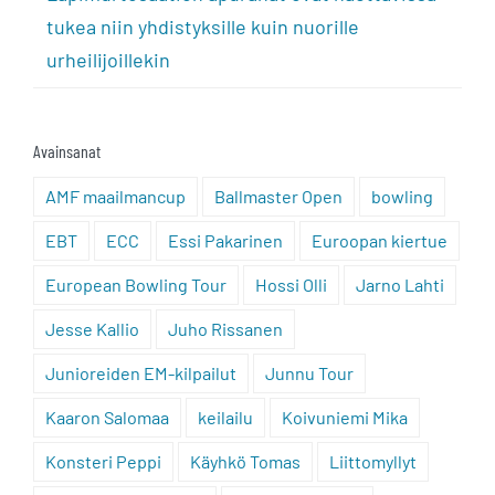
tukea niin yhdistyksille kuin nuorille
urheilijoillekin
Avainsanat
AMF maailmancup
Ballmaster Open
bowling
EBT
ECC
Essi Pakarinen
Euroopan kiertue
European Bowling Tour
Hossi Olli
Jarno Lahti
Jesse Kallio
Juho Rissanen
Junioreiden EM-kilpailut
Junnu Tour
Kaaron Salomaa
keilailu
Koivuniemi Mika
Konsteri Peppi
Käyhkö Tomas
Liittomyllyt