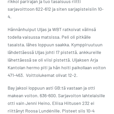
rikkoi parirajan ja tuo tasaisuus riitti
sarjavoittoon 622-612 ja siten sarjapisteisiin 10-
4.
Hännänhuiput Uljas ja WBT ratkoivat välinsä
todella vaisussa matsissa. Peli oli pitkälle
tasaista, lähes loppuun saakka. Kymppiruutuun
lähdettäessä Uljas johti 17 pistettä, ankkureille
lähettäessä se oli viisi pistettä. Uljaksen Arja
Kantolan hermo piti ja hän hoiti paikollaan voiton
471-463. Voittolukemat olivat 12-2.
Bay jaksoi loppuun asti GB:tä vastaan ja otti
makean voiton. 636-600. Sarjavoiton lahtelaisille
otti vain Jenni Heino, Eliisa Hiltusen 232 ei
riittänyt Roosa Lundénille. Pisteet siis 10-4