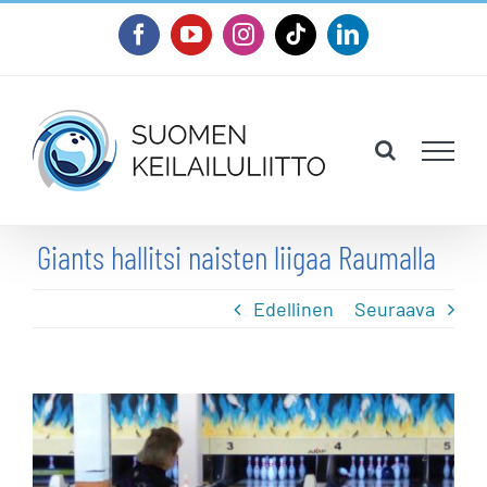
Skip
Facebook
YouTube
Instagram
Tiktok
LinkedIn
to
content
Giants hallitsi naisten liigaa Raumalla
Edellinen
Seuraava
Katso
kuvaa
isompana