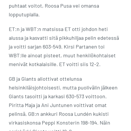
puhtaat voitot, Roosa Pusa vei omansa
lopputuplalla.
ET:n ja WBT:n matsissa ET otti johdon heti
alussa ja kasvatti sitä pikkuhiljaa pelin edetessä
ja voitti sarjan 603-549. Kirsi Partanen toi
WBT:lle ainoat pisteet, muut henkilökohtaiset
menivät kotkalaisille. ET voitti siis 12-2.
GB ja Giants aliottivat ottelunsa
helsinkiläisjohtoisesti, mutta puolivälin jälkeen
Giants tasoitti ja karkasi 630-573 voittoon.
Piritta Maja ja Ani Juntunen voittivat omat
pelinsä, GB:n ankkuri Roosa Lundén kukisti
virkasiskonsa Peppi Konsterin 198-194. Näin