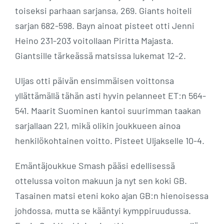
toiseksi parhaan sarjansa, 269. Giants hoiteli
sarjan 682-598. Bayn ainoat pisteet otti Jenni
Heino 231-203 voitollaan Piritta Majasta.
Giantsille tärkeässä matsissa lukemat 12-2.
Uljas otti päivän ensimmäisen voittonsa
yllättämällä tähän asti hyvin pelanneet ET:n 564-
541. Maarit Suominen kantoi suurimman taakan
sarjallaan 221, mikä olikin joukkueen ainoa
henkilökohtainen voitto. Pisteet Uljakselle 10-4.
Emäntäjoukkue Smash pääsi edellisessä
ottelussa voiton makuun ja nyt sen koki GB.
Tasainen matsi eteni koko ajan GB:n hienoisessa
johdossa, mutta se kääntyi kymppiruudussa.