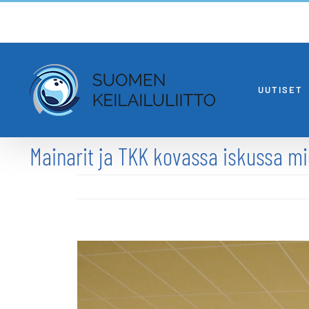
Skip
to
content
UUTISET
Mainarit ja TKK kovassa iskussa mi
Katso
kuvaa
isompana