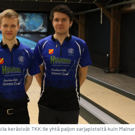
la keräsivät TKK:lle yhtä paljon sarjapisteitä kuin Mainar