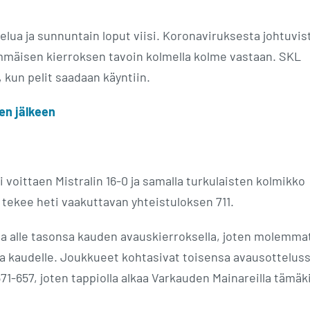
elua ja sunnuntain loput viisi. Koronaviruksesta johtuvis
immäisen kierroksen tavoin kolmella kolme vastaan. SKL
 kun pelit saadaan käyntiin.
en jälkeen
i voittaen Mistralin 16-0 ja samalla turkulaisten kolmikko
 tekee heti vaakuttavan yhteistuloksen 711.
ssa alle tasonsa kauden avauskierroksella, joten molemma
 kaudelle. Joukkueet kohtasivat toisensa avausotteluss
 671-657, joten tappiolla alkaa Varkauden Mainareilla tämäk