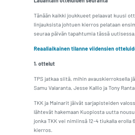
Lauantain otteluiden seuranta
Tänään kaikki joukkueet pelaavat kuusi ott
linjauksista johtuen kierros pelataan ens
seuraa päivän tapahtumia tässä uutisessa,
Reaaliaikainen tilanne viidensien otteluid
1. ottelut
TPS jatkaa siitä, mihin avauskierroksella jä
Samu Valaranta, Jesse Kallio ja Tony Ranta
TKK ja Mainarit jäivät sarjapisteiden valo
lähtevät hakemaan Kuopiosta uutta nousua
jonka TKK vei nimiinsä 12-4 tiukalla erolla
kierros.