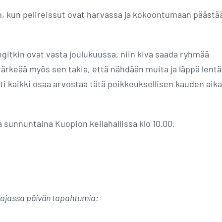
en, kun pelireissut ovat harvassa ja kokoontumaan päästä
ngitkin ovat vasta joulukuussa, niin kiva saada ryhmää
ärkeää myös sen takia, että nähdään muita ja läppä lentä
sti kaikki osaa arvostaa tätä poikkeuksellisen kauden aik
la sunnuntaina Kuopion keilahallissa klo 10.00.
liajassa päivän tapahtumia: