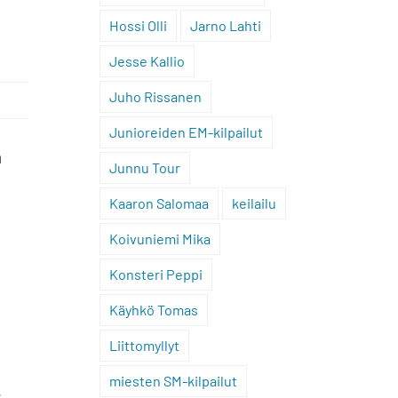
Hossi Olli
Jarno Lahti
Jesse Kallio
Juho Rissanen
Junioreiden EM-kilpailut
n
Junnu Tour
Kaaron Salomaa
keilailu
Koivuniemi Mika
Konsteri Peppi
Käyhkö Tomas
Liittomyllyt
miesten SM-kilpailut
,