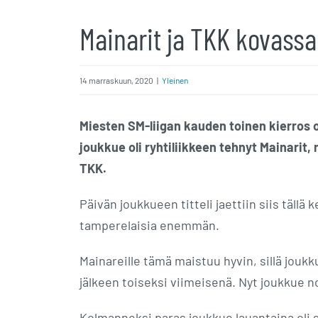
Mainarit ja TKK kovassa
14 marraskuun, 2020
|
Yleinen
Miesten SM-liigan kauden toinen kierros o
joukkue oli ryhtiliikkeen tehnyt Mainarit
TKK.
Päivän joukkueen titteli jaettiin siis tällä 
tamperelaisia enemmän.
Mainareille tämä maistuu hyvin, sillä jouk
jälkeen toiseksi viimeisenä. Nyt joukkue n
Kolmanneksi paras joukkue lauantaina oli s