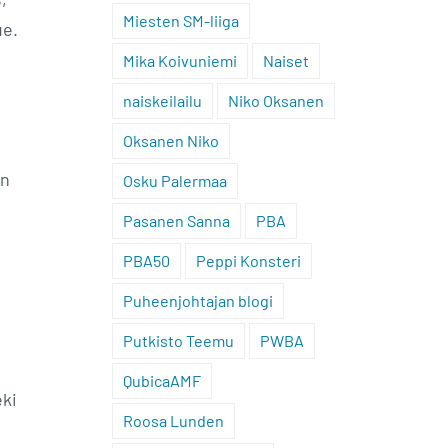
Miesten SM-liiga
ue.
Mika Koivuniemi
Naiset
naiskeilailu
Niko Oksanen
Oksanen Niko
en
Osku Palermaa
Pasanen Sanna
PBA
n
PBA50
Peppi Konsteri
Puheenjohtajan blogi
Putkisto Teemu
PWBA
QubicaAMF
eki
Roosa Lunden