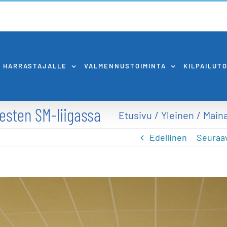
HARRASTAJALLE
VALMENNUSTOIMINTA
KILPAILUT
esten SM-liigassa
Etusivu
Yleinen
Maina
Edellinen
Seuraa