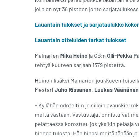
jolla on nyt 36 pisteen johto sarjataulukos
Lauantain tulokset ja sarjataulukko kok
Lauantain otteluiden tarkat tulokset
Mainarien
Mika Heino
ja GB:n
Olli-Pekka Pa
tehtyä kuuteen sarjaan 1379 pistettä.
Heinon lisäksi Mainarien joukkueen toisell
Mestari
Juho Rissanen
,
Luukas Väänäne
– Kyllähän odoteltiin jo silloin avauskierrok
meitä vastaan. Vastustajat onnistuivat mei
pelattaessa korostuu, jos yksikin pelaaja v
hienoa tulosta. Hän hinasi meitä tänään