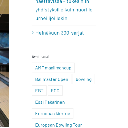
haettavissa – tukea niin
yhdistyksille kuin nuorille
urheilijoillekin
Heinäkuun 300-sarjat
Avainsanat
AMF maailmancup
Ballmaster Open
bowling
EBT
ECC
Essi Pakarinen
Euroopan kiertue
European Bowling Tour