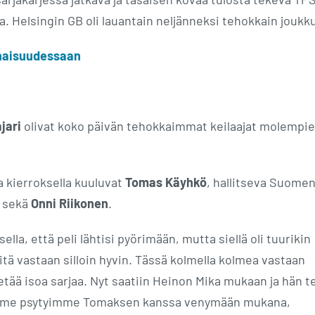
sa. Helsingin GB oli lauantain neljänneksi tehokkain joukk
onaisuudessaan
jari
olivat koko päivän tehokkaimmat keilaajat molempi
a kierroksella kuuluvat
Tomas Käyhkö
, hallitseva Suome
n
sekä
Onni Riikonen
.
sella, että peli lähtisi pyörimään, mutta siellä oli tuurikin
tä vastaan silloin hyvin. Tässä kolmella kolmea vastaan
etää isoa sarjaa. Nyt saatiin Heinon Mika mukaan ja hän t
 ja me psytyimme Tomaksen kanssa venymään mukana,