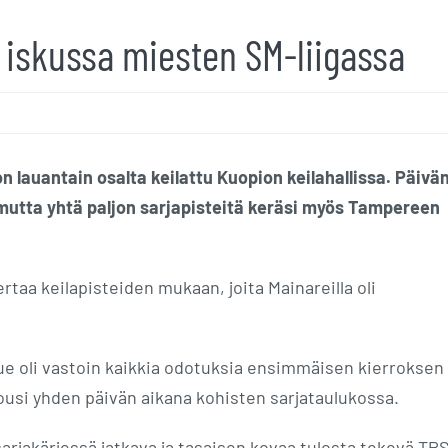
 iskussa miesten SM-liigassa
n lauantain osalta keilattu Kuopion keilahallissa. Päivä
, mutta yhtä paljon sarjapisteitä keräsi myös Tampereen
kertaa keilapisteiden mukaan, joita Mainareilla oli
kue oli vastoin kaikkia odotuksia ensimmäisen kierroksen
ousi yhden päivän aikana kohisten sarjataulukossa.
arjakärjessä jatkava ja tasaisen kovaa tulosta tekevä TPS