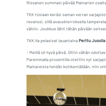
Rissanen summasi päivää Mainarien osalta
TKK tosiaan keräsi saman verran sarjapiste
revanssi, sillä avauskierroksella tamperelai
vähiin. Joukkue lähti tähän päivään seitse
TKK:lla pelasivat lauantaina
Perttu Jussila
– Meillä oli hyvä päivä. Oltiin vähän odottav
Paremmalla prosentilla otettiin nyt sarjapis
Mainareista heidän kotikentällään, niin on