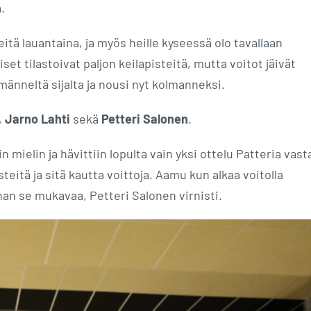
.
itä lauantaina, ja myös heille kyseessä olo tavallaan
set tilastoivat paljon keilapisteitä, mutta voitot jäivät
männeltä sijalta ja nousi nyt kolmanneksi.
,
Jarno Lahti
sekä
Petteri Salonen
.
in mielin ja hävittiin lopulta vain yksi ottelu Patteria vast
teitä ja sitä kautta voittoja. Aamu kun alkaa voitolla
han se mukavaa, Petteri Salonen virnisti.