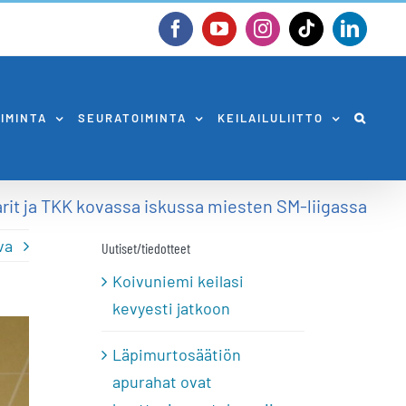
Facebook
YouTube
Instagram
Tiktok
Linked
OIMINTA
SEURATOIMINTA
KEILAILULIITTO
rit ja TKK kovassa iskussa miesten SM-liigassa
va
Uutiset/tiedotteet
Koivuniemi keilasi
kevyesti jatkoon
Läpimurtosäätiön
apurahat ovat