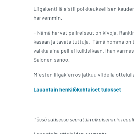
Liigakentillä aistii poikkeuksellisen kaud
harvemmin.
– Nämä harvat pelireissut on kivoja. Ranki
kasaan ja tavata tuttuja. Tämä homma on t
vaikka aina peli ei kulkisikaan. Ihan varma
Salonen sanoo.
Miesten liigakierros jatkuu viidellä ottelul
Lauantain henkilökohtaiset tulokset
Tässä uutisessa seurattiin aikaisemmin reaa