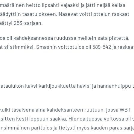
määräinen heitto lipsahti vajaaksi ja jätti neljää keilaa
 päädyttiin tasatulokseen. Nasevat voitti ottelun raskaat
ättyi 253-sarjaan.
roa oli kahdeksannessa ruudussa melkein sata pistettä,
t siistimmiksi, Smashin voittotulos oli 589-542 ja raskaa
rjataulukon kaksi kärkijoukkuetta hävisi ja hännänhuippu 
ja kulki tasaisena aina kahdeksanteen ruutuun, jossa WBT
sitten kesti loppuun saakka. Hienoa tuossa voitossa oli 
nsimmäinen paritulos ja tietysti myös kauden paras sarja