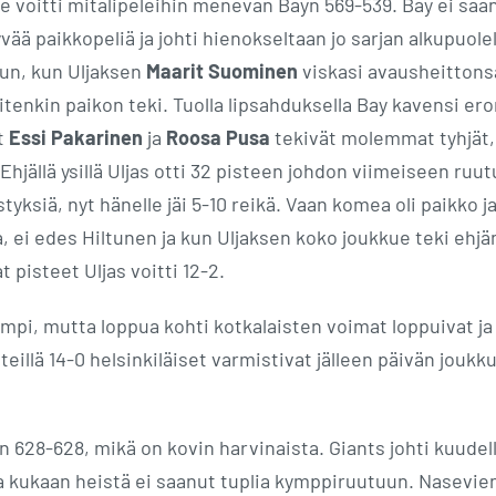
se voitti mitalipeleihin menevän Bayn 569-539. Bay ei saa
vää paikkopeliä ja johti hienokseltaan jo sarjan alkupuole
uun, kun Uljaksen
Maarit Suominen
viskasi avausheittons
uitenkin paikon teki. Tuolla lipsahduksella Bay kavensi ero
t
Essi Pakarinen
ja
Roosa Pusa
tekivät molemmat tyhjät,
 Ehjällä ysillä Uljas otti 32 pisteen johdon viimeiseen ruu
yksiä, nyt hänelle jäi 5-10 reikä. Vaan komea oli paikko j
a, ei edes Hiltunen ja kun Uljaksen koko joukkue teki ehjä
t pisteet Uljas voitti 12-2.
empi, mutta loppua kohti kotkalaisten voimat loppuivat ja
teillä 14-0 helsinkiläiset varmistivat jälleen päivän jouk
n 628-628, mikä on kovin harvinaista. Giants johti kuudel
a kukaan heistä ei saanut tuplia kymppiruutuun. Nasevie