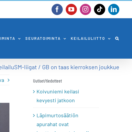
Facebook
YouTube
Instagram
Tiktok
Linked
OIMINTA
SEURATOIMINTA
KEILAILULIITTO
ilailu
SM-liigat
GB on taas kierroksen joukkue
va
Uutiset/tiedotteet
Koivuniemi keilasi
kevyesti jatkoon
Läpimurtosäätiön
apurahat ovat