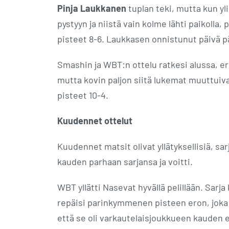
Pinja Laukkanen
tuplan teki, mutta kun yli
pystyyn ja niistä vain kolme lähti paikolla,
pisteet 8-6. Laukkasen onnistunut päivä pä
Smashin ja WBT:n ottelu ratkesi alussa, e
mutta kovin paljon siitä lukemat muuttuiva
pisteet 10-4.
Kuudennet ottelut
Kuudennet matsit olivat yllätyksellisiä, sa
kauden parhaan sarjansa ja voitti.
WBT yllätti Nasevat hyvällä pelillään. Sar
repäisi parinkymmenen pisteen eron, joka 
että se oli varkautelaisjoukkueen kauden e