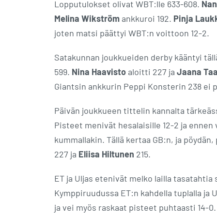
Lopputulokset olivat WBT:lle 633-608.
Nan
Melina Wikström
ankkuroi 192.
Pinja Lauk
joten matsi päättyi WBT:n voittoon 12-2.
Satakunnan joukkueiden derby kääntyi täll
599.
Nina Haavisto
aloitti 227 ja
Jaana Taa
Giantsin ankkurin Peppi Konsterin 238 ei po
Päivän joukkueen tittelin kannalta tärkeäs
Pisteet menivät hesalaisille 12-2 ja ennen 
kummallakin. Tällä kertaa GB:n, ja pöydän,
227 ja
Eliisa Hiltunen
215.
ET ja Uljas etenivät melko lailla tasataht
Kymppiruudussa ET:n kahdella tuplalla ja Ul
ja vei myös raskaat pisteet puhtaasti 14-0.