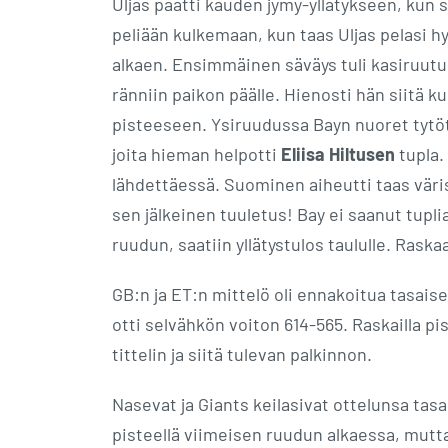
Uljas päätti kauden jymy-yllätykseen, kun 
peliään kulkemaan, kun taas Uljas pelasi hy
alkaen. Ensimmäinen säväys tuli kasiruut
ränniin paikon päälle. Hienosti hän siitä k
pisteeseen. Ysiruudussa Bayn nuoret tytö
joita hieman helpotti
Eliisa Hiltusen
tupla.
lähdettäessä. Suominen aiheutti taas värist
sen jälkeinen tuuletus! Bay ei saanut tupli
ruudun, saatiin yllätystulos taululle. Raskaa
GB:n ja ET:n mittelö oli ennakoitua tasais
otti selvähkön voiton 614-565. Raskailla pis
tittelin ja siitä tulevan palkinnon.
Nasevat ja Giants keilasivat ottelunsa tasa
pisteellä viimeisen ruudun alkaessa, mutt