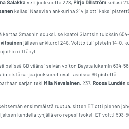
na Salakka
veti joukkuetta 228,
Pirjo Dillström
keilasi 21
kanen
keilasi Nasevien ankkurina 214 ja otti kaksi pistett
ä kertaa Smashin eduksi, se kaatoi Giantsin tuloksin 654
vitsainen
jälleen ankkuroi 248. Voitto tuli pistein 14-0, k
joihin riittänyt.
sä pelissä GB väänsi selvän voiton Baysta lukemin 634-56
viimeistä sarjaa joukkueet ovat tasoissa 66 pistettä
 parhaan sarjan teki
Mila Nevalainen
, 237.
Roosa Lundén
s
ia seitsemän ensimmäistä ruutua, sitten ET otti pienen jo
jaksen kahdella tyhjällä ero repesi isoksi, ET voitti 593-