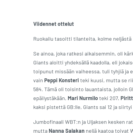
Viidennet ottelut
Ruokailu tasoitti tilanteita, kolme neljäst
Se ainoa, joka ratkesi aikaisemmin, oli kär
Giants aloitti yhdeksällä kaadolla, eli joka
toipunut missään vaiheessa, tuli tyhjiä ja e
vain
Peppi Konsteri
teki kuusi, mutta se rii
584. Tämä oli toisinto lauantaista, jolloin G
epäilystäkään,
Mari Nurmilo
teki 207,
Pirit
kaksi pistettä GB:lle, Giants sai 12 ja siirt
Jumbofinaali WBT:n ja Uljaksen kesken rat
mutta
Nanna Salakan
neljä kaatoa toivat W