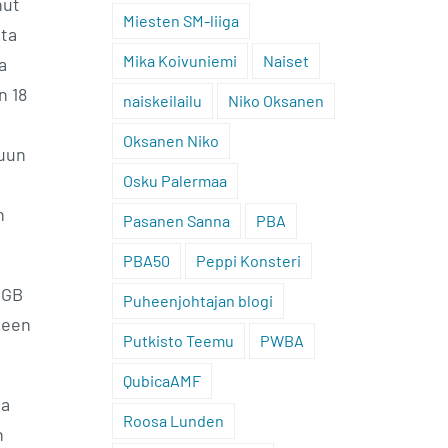
nut
Miesten SM-liiga
lta
Mika Koivuniemi
Naiset
a
n 18
naiskeilailu
Niko Oksanen
Oksanen Niko
tuun
Osku Palermaa
a
n
Pasanen Sanna
PBA
PBA50
Peppi Konsteri
 GB
Puheenjohtajan blogi
kueen
Putkisto Teemu
PWBA
QubicaAMF
la
Roosa Lunden
n