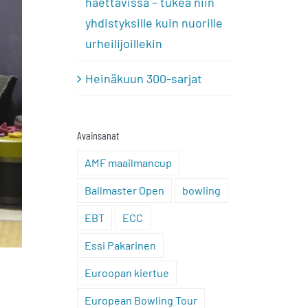
haettavissa – tukea niin
yhdistyksille kuin nuorille
urheilijoillekin
Heinäkuun 300-sarjat
Avainsanat
AMF maailmancup
Ballmaster Open
bowling
EBT
ECC
Essi Pakarinen
Euroopan kiertue
European Bowling Tour