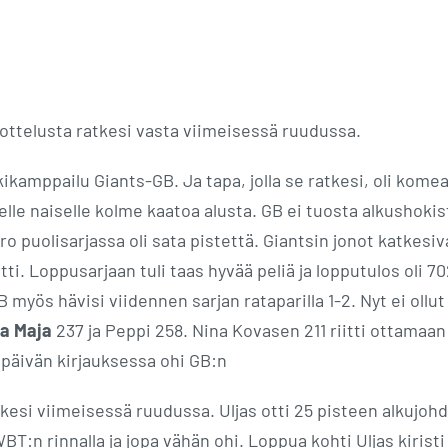
ä ottelusta ratkesi vasta viimeisessä ruudussa.
kikamppailu Giants-GB. Ja tapa, jolla se ratkesi, oli komea
iselle naiselle kolme kaatoa alusta. GB ei tuosta alkushokis
ro puolisarjassa oli sata pistettä. Giantsin jonot katkesiv
tti. Loppusarjaan tuli taas hyvää peliä ja lopputulos oli 70
B myös hävisi viidennen sarjan rataparilla 1-2. Nyt ei ollut
ta Maja
237 ja Peppi 258. Nina Kovasen 211 riitti ottamaan
yi päivän kirjauksessa ohi GB:n
kesi viimeisessä ruudussa. Uljas otti 25 pisteen alkujoh
BT:n rinnalla ja jopa vähän ohi. Loppua kohti Uljas kiristi