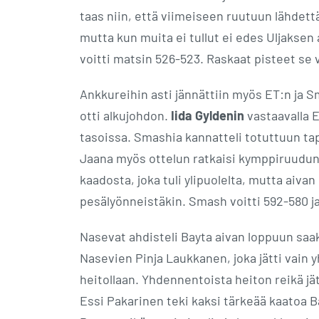
taas niin, että viimeiseen ruutuun lähdettäe
mutta kun muita ei tullut ei edes Uljaksen
voitti matsin 526-523. Raskaat pisteet se v
Ankkureihin asti jännättiin myös ET:n ja S
otti alkujohdon.
Iida Gyldenin
vastaavalla E
tasoissa. Smashia kannatteli totuttuun t
Jaana myös ottelun ratkaisi kymppiruudun 
kaadosta, joka tuli ylipuolelta, mutta aiva
pesälyönneistäkin. Smash voitti 592-580 ja
Nasevat ahdisteli Bayta aivan loppuun saak
Nasevien Pinja Laukkanen, joka jätti vai
heitollaan. Yhdennentoista heiton reikä jät
Essi Pakarinen teki kaksi tärkeää kaatoa 