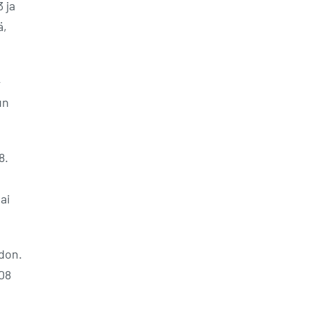
3 ja
ä,
-
un
8.
ai
hdon.
508