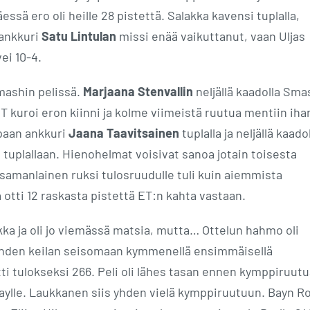
ssä ero oli heille 28 pistettä. Salakka kavensi tuplalla,
 ankkuri
Satu Lintulan
missi enää vaikuttanut, vaan Uljas
ei 10-4.
mashin pelissä.
Marjaana Stenvallin
neljällä kaadolla Sma
T kuroi eron kiinni ja kolme viimeistä ruutua mentiin iha
apaan ankkuri
Jaana Taavitsainen
tuplalla ja neljällä kaadol
tuplallaan. Hienohelmat voisivat sanoa jotain toisesta
n samanlainen ruksi tulosruudulle tuli kuin aiemmista
 otti 12 raskasta pistettä ET:n kahta vastaan.
ka ja oli jo viemässä matsia, mutta… Ottelun hahmo oli
n yhden keilan seisomaan kymmenellä ensimmäisellä
ti tulokseksi 266. Peli oli lähes tasan ennen kymppiruutu
Baylle. Laukkanen siis yhden vielä kymppiruutuun. Bayn R