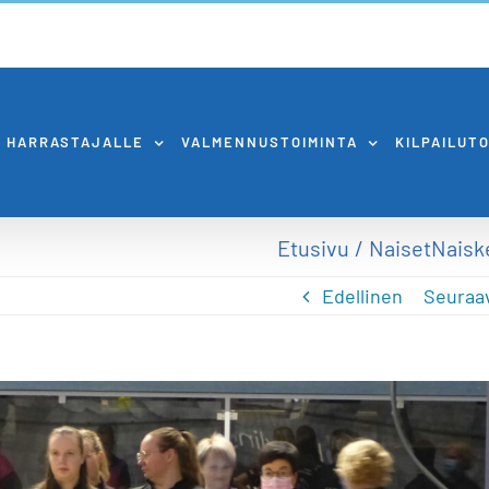
HARRASTAJALLE
VALMENNUSTOIMINTA
KILPAILUT
Etusivu
Naiset
Naiske
Edellinen
Seuraa