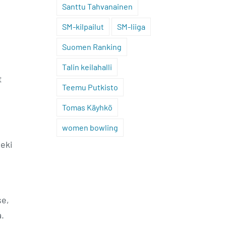
Santtu Tahvanainen
SM-kilpailut
SM-liiga
Suomen Ranking
Talin keilahalli
t
Teemu Putkisto
Tomas Käyhkö
women bowling
teki
se,
.