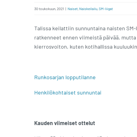
30 toukokuun, 2021
|
Naiset
,
Naiskeilailu
,
SM-liigat
Talissa keilattiin sunnuntaina naisten SM-li
ratkenneet ennen viimeistä päivää, mutta k
kierrosvoiton, kuten kotihallissa kuuluukin
Runkosarjan lopputilanne
Henkilökohtaiset sunnuntai
Kauden viimeiset ottelut