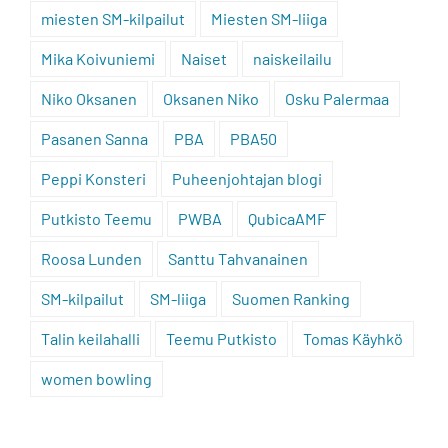
miesten SM-kilpailut
Miesten SM-liiga
Mika Koivuniemi
Naiset
naiskeilailu
Niko Oksanen
Oksanen Niko
Osku Palermaa
Pasanen Sanna
PBA
PBA50
Peppi Konsteri
Puheenjohtajan blogi
Putkisto Teemu
PWBA
QubicaAMF
Roosa Lunden
Santtu Tahvanainen
SM-kilpailut
SM-liiga
Suomen Ranking
Talin keilahalli
Teemu Putkisto
Tomas Käyhkö
women bowling