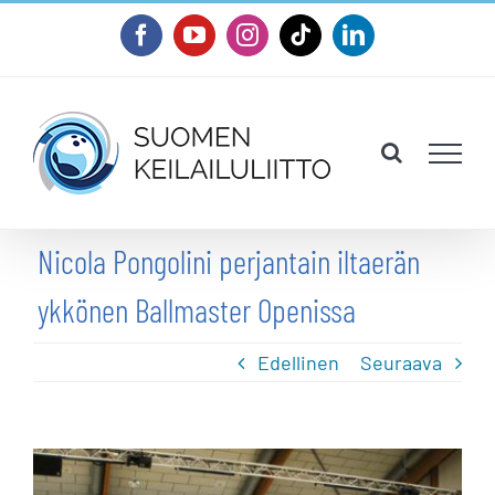
Skip
Facebook
YouTube
Instagram
Tiktok
LinkedIn
to
content
Nicola Pongolini perjantain iltaerän
ykkönen Ballmaster Openissa
Edellinen
Seuraava
Katso