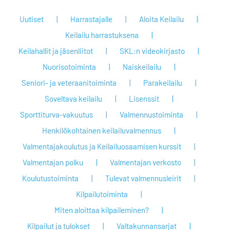
Uutiset
Harrastajalle
Aloita Keilailu
Keilailu harrastuksena
Keilahallit ja jäsenliitot
SKL:n videokirjasto
Nuorisotoiminta
Naiskeilailu
Seniori- ja veteraanitoiminta
Parakeilailu
Soveltava keilailu
Lisenssit
Sporttiturva-vakuutus
Valmennustoiminta
Henkilökohtainen keilailuvalmennus
Valmentajakoulutus ja Keilailuosaamisen kurssit
Valmentajan polku
Valmentajan verkosto
Koulutustoiminta
Tulevat valmennusleirit
Kilpailutoiminta
Miten aloittaa kilpaileminen?
Kilpailut ja tulokset
Valtakunnansarjat