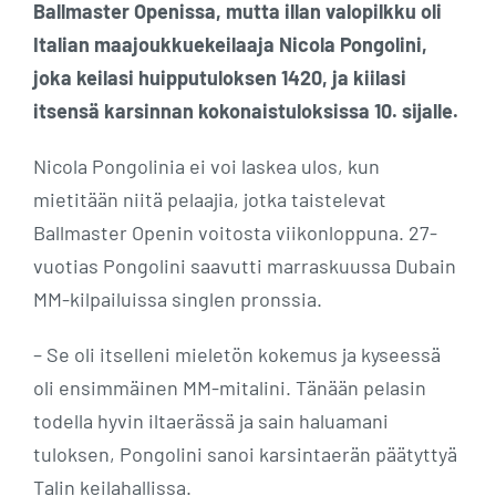
Ballmaster Openissa, mutta illan valopilkku oli
Italian maajoukkuekeilaaja Nicola Pongolini,
joka keilasi huipputuloksen 1420, ja kiilasi
itsensä karsinnan kokonaistuloksissa 10. sijalle.
Nicola Pongolinia ei voi laskea ulos, kun
mietitään niitä pelaajia, jotka taistelevat
Ballmaster Openin voitosta viikonloppuna. 27-
vuotias Pongolini saavutti marraskuussa Dubain
MM-kilpailuissa singlen pronssia.
– Se oli itselleni mieletön kokemus ja kyseessä
oli ensimmäinen MM-mitalini. Tänään pelasin
todella hyvin iltaerässä ja sain haluamani
tuloksen, Pongolini sanoi karsintaerän päätyttyä
Talin keilahallissa.