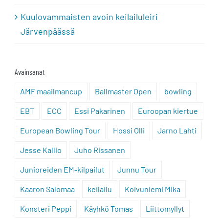
Kuulovammaisten avoin keilailuleiri
Järvenpäässä
Avainsanat
AMF maailmancup
Ballmaster Open
bowling
EBT
ECC
Essi Pakarinen
Euroopan kiertue
European Bowling Tour
Hossi Olli
Jarno Lahti
Jesse Kallio
Juho Rissanen
Junioreiden EM-kilpailut
Junnu Tour
Kaaron Salomaa
keilailu
Koivuniemi Mika
Konsteri Peppi
Käyhkö Tomas
Liittomyllyt