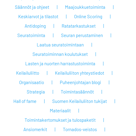
Säännöt ja ohjeet
Maajoukkuetoiminta
Keskiarvot ja tilastot
Online Scoring
Antidoping
Ratatarkastukset
Seuratoiminta
Seuran perustaminen
Laatua seuratoimintaan
Seuratoiminnan koulutukset
Lasten ja nuorten harrastustoiminta
Keilailuliitto
Keilailuliiton yhteystiedot
Organisaatio
Puheenjohtajan blogi
Strategia
Toimintasäännöt
Hall of fame
Suomen Keilailuliiton tukijat
Materiaalit
Toimintakertomukset ja tulospaketit
Ansiomerkit
Tornados-veistos