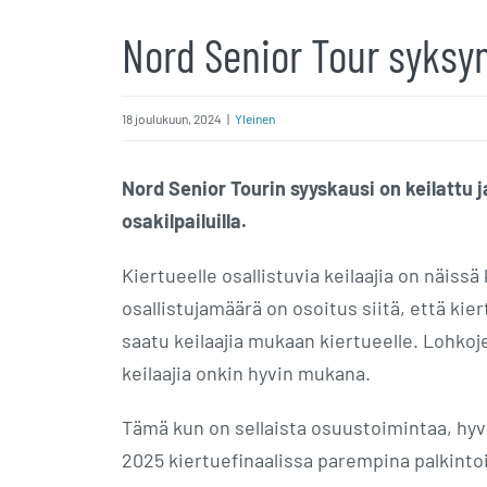
Nord Senior Tour syksyn
18 joulukuun, 2024
|
Yleinen
Nord Senior Tourin syyskausi on keilattu 
osakilpailuilla.
Kiertueelle osallistuvia keilaajia on näiss
osallistujamäärä on osoitus siitä, että kiert
saatu keilaajia mukaan kiertueelle. Lohkoj
keilaajia onkin hyvin mukana.
Tämä kun on sellaista osuustoimintaa, hy
2025 kiertuefinaalissa parempina palkinto