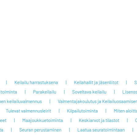
Keilailu harrastuksena
Keilahallit ja jäsenliitot
S
itoiminta
Parakeilailu
Soveltava keilailu
Lisenss
nen keilailuvalmennus
Valmentajakoulutus ja Keilailuosaamisen
Tulevat valmennusleirit
Kilpailutoiminta
Miten aloit
jeet
Maajoukkuetoiminta
Keskiarvot ja tilastot
ta
Seuran perustaminen
Laatua seuratoimintaan