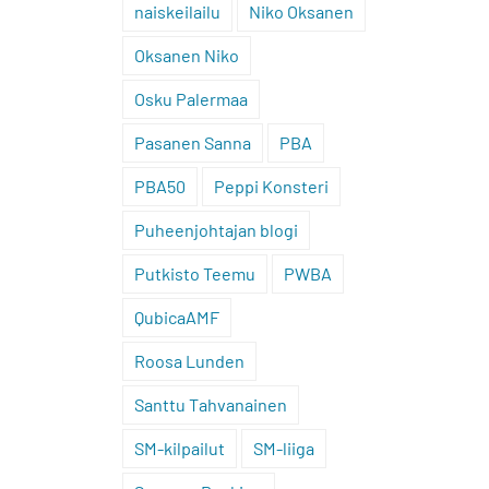
naiskeilailu
Niko Oksanen
Oksanen Niko
Osku Palermaa
Pasanen Sanna
PBA
PBA50
Peppi Konsteri
Puheenjohtajan blogi
Putkisto Teemu
PWBA
QubicaAMF
Roosa Lunden
Santtu Tahvanainen
SM-kilpailut
SM-liiga