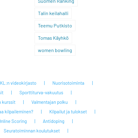
Suomen Ranking
Talin keilahalli
Teemu Putkisto
Tomas Käyhkö
women bowling
KL:n videokirjasto
Nuorisotoiminta
it
Sporttiturva-vakuutus
 kurssit
Valmentajan polku
taa kilpaileminen?
Kilpailut ja tulokset
Online Scoring
Antidoping
Seuratoiminnan koulutukset