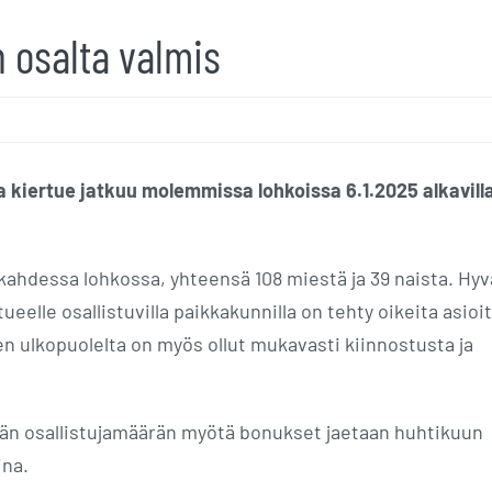
 osalta valmis
ja kiertue jatkuu molemmissa lohkoissa 6.1.2025 alkavill
ä kahdessa lohkossa, yhteensä 108 miestä ja 39 naista. Hyv
ueelle osallistuvilla paikkakunnilla on tehty oikeita asioit
en ulkopuolelta on myös ollut mukavasti kiinnostusta ja
vän osallistujamäärän myötä bonukset jaetaan huhtikuun
ina.