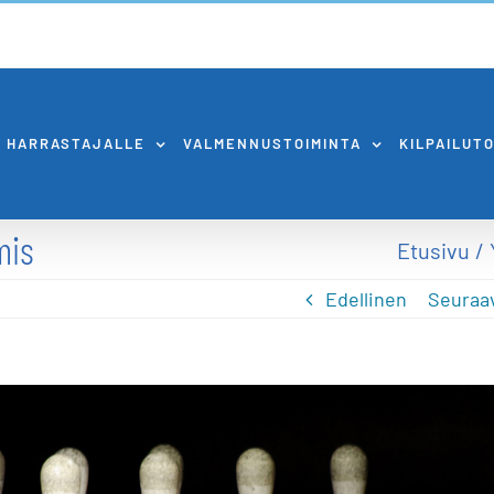
HARRASTAJALLE
VALMENNUSTOIMINTA
KILPAILUT
mis
Etusivu
Edellinen
Seuraa