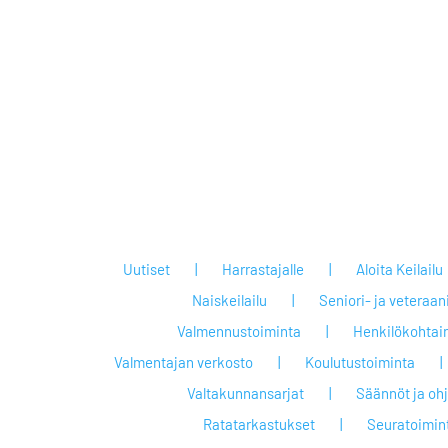
Uutiset
Harrastajalle
Aloita Keilailu
Naiskeilailu
Seniori- ja veteraan
Valmennustoiminta
Henkilökohtai
Valmentajan verkosto
Koulutustoiminta
Valtakunnansarjat
Säännöt ja oh
Ratatarkastukset
Seuratoimin