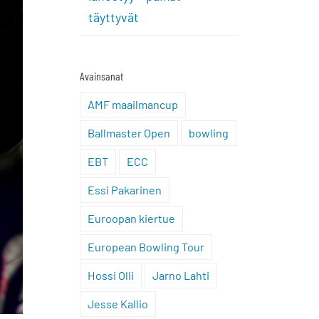
täyttyvät
Avainsanat
AMF maailmancup
Ballmaster Open
bowling
EBT
ECC
Essi Pakarinen
Euroopan kiertue
European Bowling Tour
Hossi Olli
Jarno Lahti
Jesse Kallio