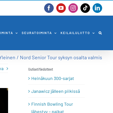
Facebook
YouTube
Instagram
Tiktok
Linked
OIMINTA
SEURATOIMINTA
KEILAILULIITTO
Yleinen
Nord Senior Tour syksyn osalta valmis
va
Uutiset/tiedotteet
Heinäkuun 300-sarjat
Janawicz jälleen piikissä
Finnish Bowling Tour
lähestyy – paikat