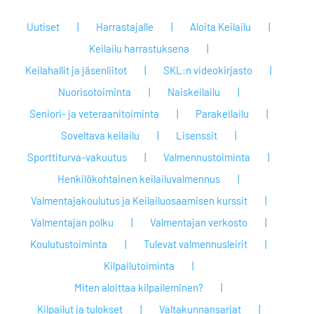
Uutiset
Harrastajalle
Aloita Keilailu
Keilailu harrastuksena
Keilahallit ja jäsenliitot
SKL:n videokirjasto
Nuorisotoiminta
Naiskeilailu
Seniori- ja veteraanitoiminta
Parakeilailu
Soveltava keilailu
Lisenssit
Sporttiturva-vakuutus
Valmennustoiminta
Henkilökohtainen keilailuvalmennus
Valmentajakoulutus ja Keilailuosaamisen kurssit
Valmentajan polku
Valmentajan verkosto
Koulutustoiminta
Tulevat valmennusleirit
Kilpailutoiminta
Miten aloittaa kilpaileminen?
Kilpailut ja tulokset
Valtakunnansarjat