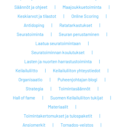
Säännöt ja ohjeet
Maajoukkuetoiminta
Keskiarvot ja tilastot
Online Scoring
Antidoping
Ratatarkastukset
Seuratoiminta
Seuran perustaminen
Laatua seuratoimintaan
Seuratoiminnan koulutukset
Lasten ja nuorten harrastustoiminta
Keilailuliitto
Keilailuliiton yhteystiedot
Organisaatio
Puheenjohtajan blogi
Strategia
Toimintasäännöt
Hall of fame
Suomen Keilailuliiton tukijat
Materiaalit
Toimintakertomukset ja tulospaketit
Ansiomerkit
Tornados-veistos