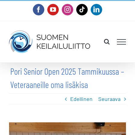
Skip
Facebook
YouTube
Instagram
Tiktok
LinkedIn
to
content
Pori Senior Open 2025 Tammikuussa –
Veteraaneille oma lisäkisa
Edellinen
Seuraava
Katso