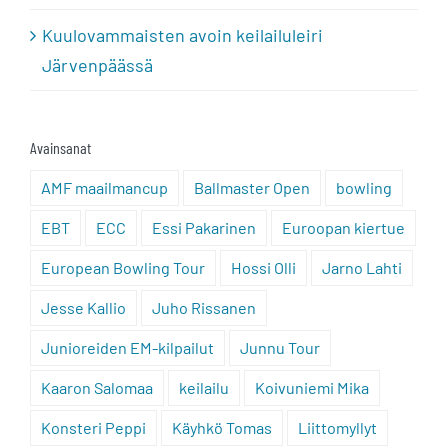
Kuulovammaisten avoin keilailuleiri
Järvenpäässä
Avainsanat
AMF maailmancup
Ballmaster Open
bowling
EBT
ECC
Essi Pakarinen
Euroopan kiertue
European Bowling Tour
Hossi Olli
Jarno Lahti
Jesse Kallio
Juho Rissanen
Junioreiden EM-kilpailut
Junnu Tour
Kaaron Salomaa
keilailu
Koivuniemi Mika
Konsteri Peppi
Käyhkö Tomas
Liittomyllyt