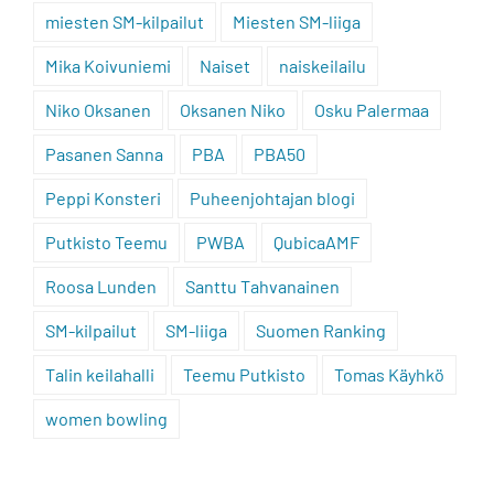
miesten SM-kilpailut
Miesten SM-liiga
Mika Koivuniemi
Naiset
naiskeilailu
Niko Oksanen
Oksanen Niko
Osku Palermaa
Pasanen Sanna
PBA
PBA50
Peppi Konsteri
Puheenjohtajan blogi
Putkisto Teemu
PWBA
QubicaAMF
Roosa Lunden
Santtu Tahvanainen
SM-kilpailut
SM-liiga
Suomen Ranking
Talin keilahalli
Teemu Putkisto
Tomas Käyhkö
women bowling