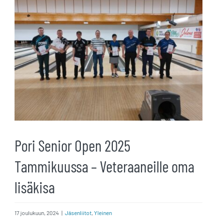
kuvaa
isompana
Pori Senior Open 2025
Tammikuussa – Veteraaneille oma
lisäkisa
17 joulukuun, 2024
|
Jäsenliitot
,
Yleinen