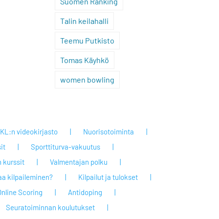
Suomen Ranking
Talin keilahalli
Teemu Putkisto
Tomas Käyhkö
women bowling
KL:n videokirjasto
Nuorisotoiminta
it
Sporttiturva-vakuutus
 kurssit
Valmentajan polku
taa kilpaileminen?
Kilpailut ja tulokset
Online Scoring
Antidoping
Seuratoiminnan koulutukset