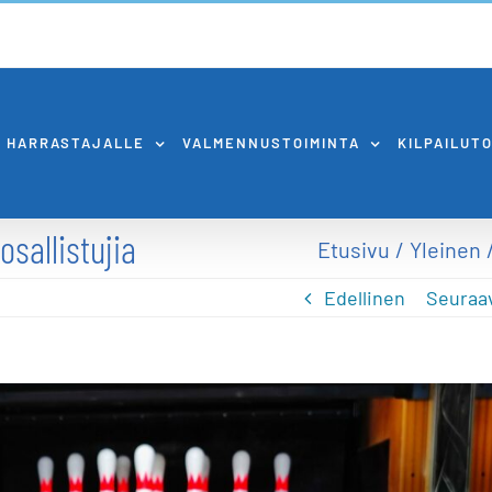
HARRASTAJALLE
VALMENNUSTOIMINTA
KILPAILUT
osallistujia
Etusivu
Yleinen
Edellinen
Seuraa