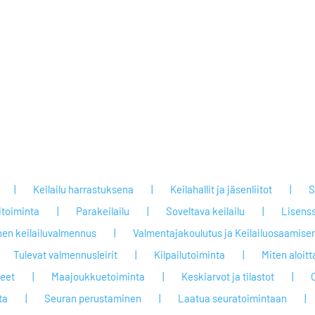
Keilailu harrastuksena
Keilahallit ja jäsenliitot
S
itoiminta
Parakeilailu
Soveltava keilailu
Lisenss
nen keilailuvalmennus
Valmentajakoulutus ja Keilailuosaamisen
Tulevat valmennusleirit
Kilpailutoiminta
Miten aloit
jeet
Maajoukkuetoiminta
Keskiarvot ja tilastot
ta
Seuran perustaminen
Laatua seuratoimintaan