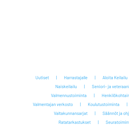
Uutiset
Harrastajalle
Aloita Keilailu
Naiskeilailu
Seniori- ja veteraan
Valmennustoiminta
Henkilökohtai
Valmentajan verkosto
Koulutustoiminta
Valtakunnansarjat
Säännöt ja oh
Ratatarkastukset
Seuratoimin