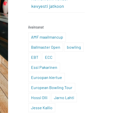
kevyesti jatkoon
Avainsanat
AMF maailmancup
Ballmaster Open
bowling
EBT
ECC
Essi Pakarinen
Euroopan kiertue
European Bowling Tour
Hossi Olli
Jarno Lahti
Jesse Kallio