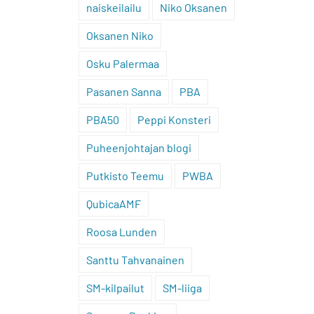
naiskeilailu
Niko Oksanen
Oksanen Niko
Osku Palermaa
Pasanen Sanna
PBA
PBA50
Peppi Konsteri
Puheenjohtajan blogi
Putkisto Teemu
PWBA
QubicaAMF
Roosa Lunden
Santtu Tahvanainen
SM-kilpailut
SM-liiga