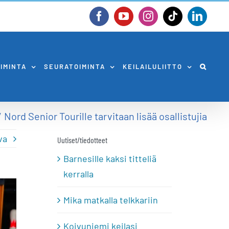
Facebook
YouTube
Instagram
Tiktok
Linked
OIMINTA
SEURATOIMINTA
KEILAILULIITTO
Nord Senior Tourille tarvitaan lisää osallistujia
va
Uutiset/tiedotteet
Barnesille kaksi titteliä
kerralla
Mika matkalla telkkariin
Koivuniemi keilasi