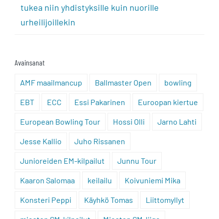
tukea niin yhdistyksille kuin nuorille
urheilijoillekin
Avainsanat
AMF maailmancup
Ballmaster Open
bowling
EBT
ECC
Essi Pakarinen
Euroopan kiertue
European Bowling Tour
Hossi Olli
Jarno Lahti
Jesse Kallio
Juho Rissanen
Junioreiden EM-kilpailut
Junnu Tour
Kaaron Salomaa
keilailu
Koivuniemi Mika
Konsteri Peppi
Käyhkö Tomas
Liittomyllyt