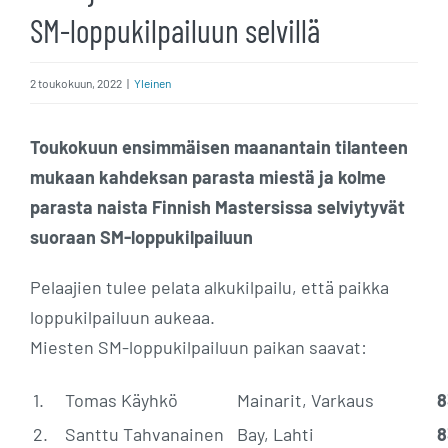
SM-loppukilpailuun selvillä
2 toukokuun, 2022
|
Yleinen
Toukokuun ensimmäisen maanantain tilanteen
mukaan kahdeksan parasta miestä ja kolme
parasta naista Finnish Mastersissa selviytyvät
suoraan SM-loppukilpailuun
Pelaajien tulee pelata alkukilpailu, että paikka
loppukilpailuun aukeaa.
Miesten SM-loppukilpailuun paikan saavat:
1.
Tomas Käyhkö
Mainarit, Varkaus
8
2.
Santtu Tahvanainen
Bay, Lahti
8