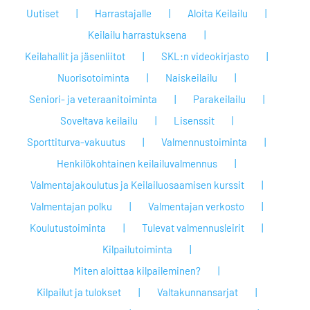
Uutiset
Harrastajalle
Aloita Keilailu
Keilailu harrastuksena
Keilahallit ja jäsenliitot
SKL:n videokirjasto
Nuorisotoiminta
Naiskeilailu
Seniori- ja veteraanitoiminta
Parakeilailu
Soveltava keilailu
Lisenssit
Sporttiturva-vakuutus
Valmennustoiminta
Henkilökohtainen keilailuvalmennus
Valmentajakoulutus ja Keilailuosaamisen kurssit
Valmentajan polku
Valmentajan verkosto
Koulutustoiminta
Tulevat valmennusleirit
Kilpailutoiminta
Miten aloittaa kilpaileminen?
Kilpailut ja tulokset
Valtakunnansarjat