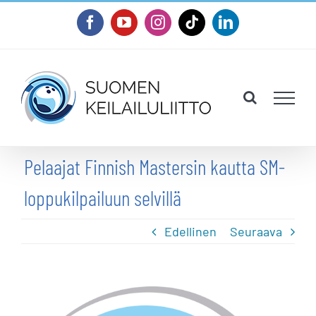
Skip
Facebook
YouTube
Instagram
Tiktok
LinkedIn
to
content
Pelaajat Finnish Mastersin kautta SM-
loppukilpailuun selvillä
Edellinen
Seuraava
Katso