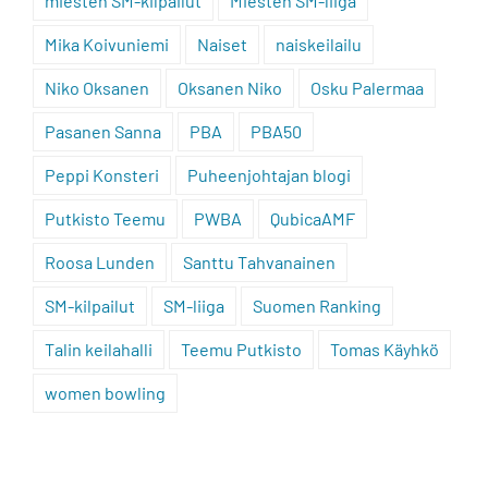
miesten SM-kilpailut
Miesten SM-liiga
Mika Koivuniemi
Naiset
naiskeilailu
Niko Oksanen
Oksanen Niko
Osku Palermaa
Pasanen Sanna
PBA
PBA50
Peppi Konsteri
Puheenjohtajan blogi
Putkisto Teemu
PWBA
QubicaAMF
Roosa Lunden
Santtu Tahvanainen
SM-kilpailut
SM-liiga
Suomen Ranking
Talin keilahalli
Teemu Putkisto
Tomas Käyhkö
women bowling