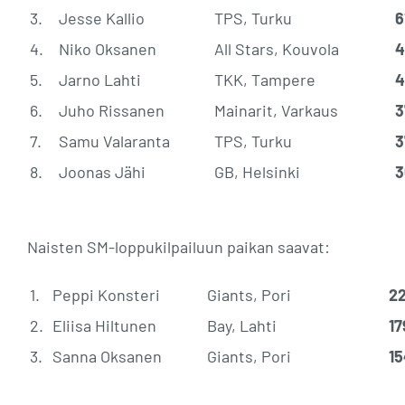
3.
Jesse Kallio
TPS, Turku
6
4.
Niko Oksanen
All Stars, Kouvola
4
5.
Jarno Lahti
TKK, Tampere
4
6.
Juho Rissanen
Mainarit, Varkaus
3
7.
Samu Valaranta
TPS, Turku
3
8.
Joonas Jähi
GB, Helsinki
3
Naisten SM-loppukilpailuun paikan saavat:
1.
Peppi Konsteri
Giants, Pori
2
2.
Eliisa Hiltunen
Bay, Lahti
17
3.
Sanna Oksanen
Giants, Pori
1