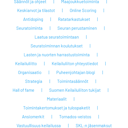
Säännöt ja ohjeet
Maajoukkuetoiminta
Keskiarvot ja tilastot
Online Scoring
Antidoping
Ratatarkastukset
Seuratoiminta
Seuran perustaminen
Laatua seuratoimintaan
Seuratoiminnan koulutukset
Lasten ja nuorten harrastustoiminta
Keilailuliitto
Keilailuliiton yhteystiedot
Organisaatio
Puheenjohtajan blogi
Strategia
Toimintasäännöt
Hall of fame
Suomen Keilailuliiton tukijat
Materiaalit
Toimintakertomukset ja tulospaketit
Ansiomerkit
Tornados-veistos
Vastuullisuus keilailussa
SKL:n jäsenmaksut