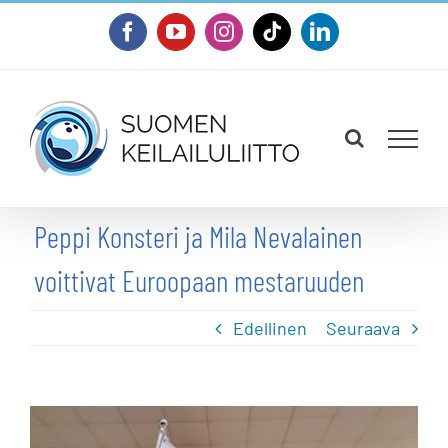
Skip
Facebook
YouTube
Instagram
Tiktok
LinkedIn
to
content
Peppi Konsteri ja Mila Nevalainen
voittivat Euroopaan mestaruuden
Edellinen
Seuraava
Katso