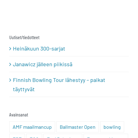
Uutiset/tiedotteet
Heinäkuun 300-sarjat
Janawicz jälleen piikissä
Finnish Bowling Tour lähestyy – paikat
täyttyvät
Avainsanat
AMF maailmancup
Ballmaster Open
bowling