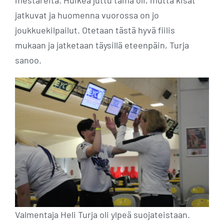
mestareita. Huikea juttu tämä oli, mutta kisat
jatkuvat ja huomenna vuorossa on jo
joukkuekilpailut. Otetaan tästä hyvä fiilis
mukaan ja jatketaan täysillä eteenpäin, Turja
sanoo.
Valmentaja Heli Turja oli ylpeä suojateistaan.