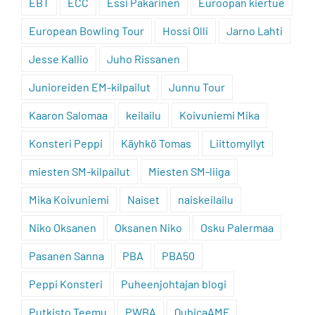
EBT
ECC
Essi Pakarinen
Euroopan kiertue
European Bowling Tour
Hossi Olli
Jarno Lahti
Jesse Kallio
Juho Rissanen
Junioreiden EM-kilpailut
Junnu Tour
Kaaron Salomaa
keilailu
Koivuniemi Mika
Konsteri Peppi
Käyhkö Tomas
Liittomyllyt
miesten SM-kilpailut
Miesten SM-liiga
Mika Koivuniemi
Naiset
naiskeilailu
Niko Oksanen
Oksanen Niko
Osku Palermaa
Pasanen Sanna
PBA
PBA50
Peppi Konsteri
Puheenjohtajan blogi
Putkisto Teemu
PWBA
QubicaAMF