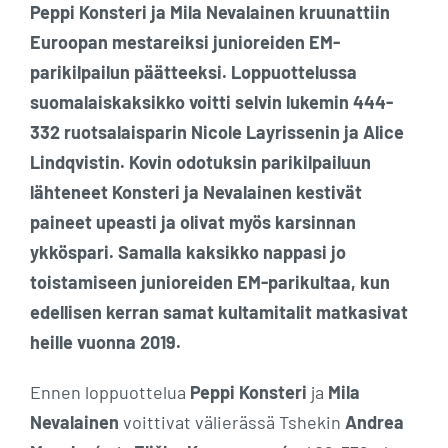
Peppi Konsteri ja Mila Nevalainen kruunattiin
Euroopan mestareiksi junioreiden EM-
parikilpailun päätteeksi. Loppuottelussa
suomalaiskaksikko voitti selvin lukemin 444-
332 ruotsalaisparin Nicole Layrissenin ja Alice
Lindqvistin. Kovin odotuksin parikilpailuun
lähteneet Konsteri ja Nevalainen kestivät
paineet upeasti ja olivat myös karsinnan
ykköspari. Samalla kaksikko nappasi jo
toistamiseen junioreiden EM-parikultaa, kun
edellisen kerran samat kultamitalit matkasivat
heille vuonna 2019.
Ennen loppuottelua
Peppi Konsteri
ja
Mila
Nevalainen
voittivat välierässä Tshekin
Andrea