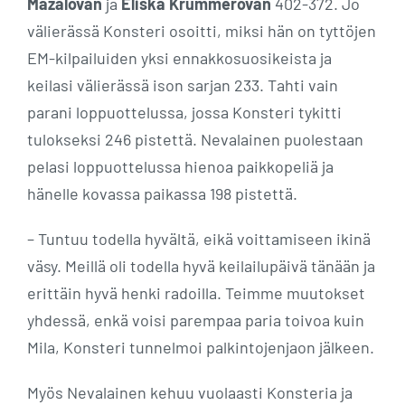
Mazalován
ja
Eliška Krummerován
402-372. Jo
välierässä Konsteri osoitti, miksi hän on tyttöjen
EM-kilpailuiden yksi ennakkosuosikeista ja
keilasi välierässä ison sarjan 233. Tahti vain
parani loppuottelussa, jossa Konsteri tykitti
tulokseksi 246 pistettä. Nevalainen puolestaan
pelasi loppuottelussa hienoa paikkopeliä ja
hänelle kovassa paikassa 198 pistettä.
– Tuntuu todella hyvältä, eikä voittamiseen ikinä
väsy. Meillä oli todella hyvä keilailupäivä tänään ja
erittäin hyvä henki radoilla. Teimme muutokset
yhdessä, enkä voisi parempaa paria toivoa kuin
Mila, Konsteri tunnelmoi palkintojenjaon jälkeen.
Myös Nevalainen kehuu vuolaasti Konsteria ja