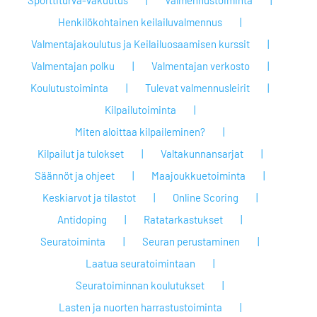
Sporttiturva-vakuutus
Valmennustoiminta
Henkilökohtainen keilailuvalmennus
Valmentajakoulutus ja Keilailuosaamisen kurssit
Valmentajan polku
Valmentajan verkosto
Koulutustoiminta
Tulevat valmennusleirit
Kilpailutoiminta
Miten aloittaa kilpaileminen?
Kilpailut ja tulokset
Valtakunnansarjat
Säännöt ja ohjeet
Maajoukkuetoiminta
Keskiarvot ja tilastot
Online Scoring
Antidoping
Ratatarkastukset
Seuratoiminta
Seuran perustaminen
Laatua seuratoimintaan
Seuratoiminnan koulutukset
Lasten ja nuorten harrastustoiminta