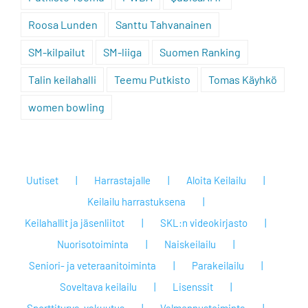
Roosa Lunden
Santtu Tahvanainen
SM-kilpailut
SM-liiga
Suomen Ranking
Talin keilahalli
Teemu Putkisto
Tomas Käyhkö
women bowling
Uutiset
Harrastajalle
Aloita Keilailu
Keilailu harrastuksena
Keilahallit ja jäsenliitot
SKL:n videokirjasto
Nuorisotoiminta
Naiskeilailu
Seniori- ja veteraanitoiminta
Parakeilailu
Soveltava keilailu
Lisenssit