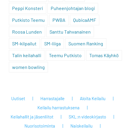
Peppi Konsteri
Puheenjohtajan blogi
Putkisto Teemu
PWBA
QubicaAMF
Roosa Lunden
Santtu Tahvanainen
SM-kilpailut
SM-liiga
Suomen Ranking
Talin keilahalli
Teemu Putkisto
Tomas Käyhkö
women bowling
Uutiset
Harrastajalle
Aloita Keilailu
Keilailu harrastuksena
Keilahallit ja jäsenliitot
SKL:n videokirjasto
Nuorisotoiminta
Naiskeilailu