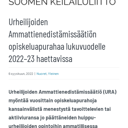
Urheilijoiden
Ammattienedistämissäätiön
opiskeluapurahaa lukuvuodelle
2022–23 haettavissa
6 syyskuun, 2022
|
Nuoret
,
Yleinen
Urheilijoiden Ammattienedistämissäätiö (URA)
myöntää vuosittain opiskeluapurahoja
kansainvälistä menestystä tavoittelevien tai
aktiiviuransa jo päättäneiden huippu-
urheilijoiden
opintoihin ammatillisessa