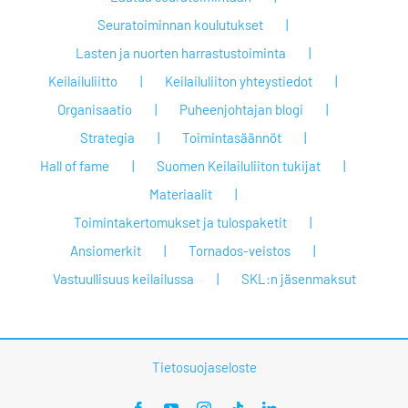
Seuratoiminnan koulutukset
Lasten ja nuorten harrastustoiminta
Keilailuliitto
Keilailuliiton yhteystiedot
Organisaatio
Puheenjohtajan blogi
Strategia
Toimintasäännöt
Hall of fame
Suomen Keilailuliiton tukijat
Materiaalit
Toimintakertomukset ja tulospaketit
Ansiomerkit
Tornados-veistos
Vastuullisuus keilailussa
SKL:n jäsenmaksut
Tietosuojaseloste