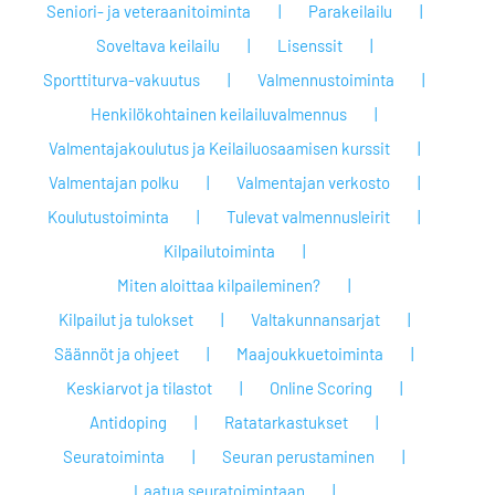
Seniori- ja veteraanitoiminta
Parakeilailu
Soveltava keilailu
Lisenssit
Sporttiturva-vakuutus
Valmennustoiminta
Henkilökohtainen keilailuvalmennus
Valmentajakoulutus ja Keilailuosaamisen kurssit
Valmentajan polku
Valmentajan verkosto
Koulutustoiminta
Tulevat valmennusleirit
Kilpailutoiminta
Miten aloittaa kilpaileminen?
Kilpailut ja tulokset
Valtakunnansarjat
Säännöt ja ohjeet
Maajoukkuetoiminta
Keskiarvot ja tilastot
Online Scoring
Antidoping
Ratatarkastukset
Seuratoiminta
Seuran perustaminen
Laatua seuratoimintaan