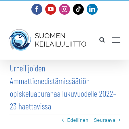
Skip
Facebook
YouTube
Instagram
Tiktok
LinkedIn
to
content
Urheilijoiden
Ammattienedistämissäätiön
opiskeluapurahaa lukuvuodelle 2022–
23 haettavissa
Edellinen
Seuraava