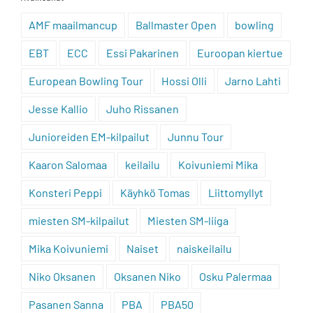
AMF maailmancup
Ballmaster Open
bowling
EBT
ECC
Essi Pakarinen
Euroopan kiertue
European Bowling Tour
Hossi Olli
Jarno Lahti
Jesse Kallio
Juho Rissanen
Junioreiden EM-kilpailut
Junnu Tour
Kaaron Salomaa
keilailu
Koivuniemi Mika
Konsteri Peppi
Käyhkö Tomas
Liittomyllyt
miesten SM-kilpailut
Miesten SM-liiga
Mika Koivuniemi
Naiset
naiskeilailu
Niko Oksanen
Oksanen Niko
Osku Palermaa
Pasanen Sanna
PBA
PBA50