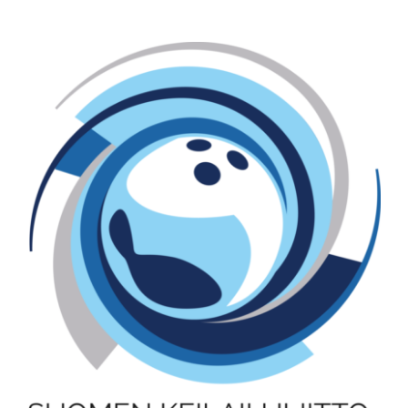
Katso
kuvaa
isompana