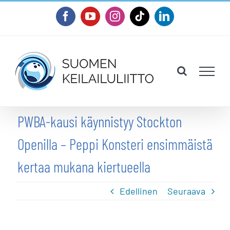
Skip
Facebook
YouTube
Instagram
Tiktok
LinkedIn
to
content
PWBA-kausi käynnistyy Stockton
Openilla – Peppi Konsteri ensimmäistä
kertaa mukana kiertueella
Edellinen
Seuraava