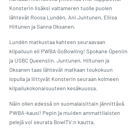
Konsterin lisäksi valtameren tuolle puolen
lähtevät Roosa Lundén, Ani Juntunen, Eliisa
Hiltunen ja Sanna Oksanen.
Lundén matkustaa kahteen seuraavaan
kilpailuun eli PWBA GoBowling! Spokane Openiin
ja USBC Queensiin. Juntunen, Hiltunen ja
Oksanen taas lähtevät matkaan toukokuun
lopulla ja liittyvät Konsterin seuraan kolmeen
kilpailukokonaisuuteen kesäkuussa.
Näin ollen edessä on suomalaisittain jännittävä
PWBA-kausi! Pepin ja muiden ammattilaisten
pelejä voi seurata BowlTV:n kautta.