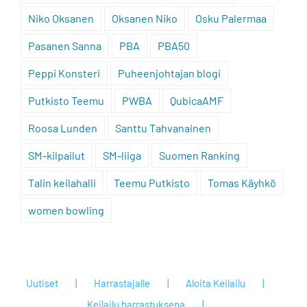
Niko Oksanen
Oksanen Niko
Osku Palermaa
Pasanen Sanna
PBA
PBA50
Peppi Konsteri
Puheenjohtajan blogi
Putkisto Teemu
PWBA
QubicaAMF
Roosa Lunden
Santtu Tahvanainen
SM-kilpailut
SM-liiga
Suomen Ranking
Talin keilahalli
Teemu Putkisto
Tomas Käyhkö
women bowling
Uutiset
Harrastajalle
Aloita Keilailu
Keilailu harrastuksena