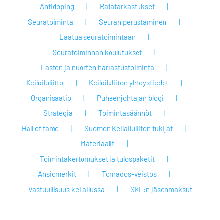
Antidoping
Ratatarkastukset
Seuratoiminta
Seuran perustaminen
Laatua seuratoimintaan
Seuratoiminnan koulutukset
Lasten ja nuorten harrastustoiminta
Keilailuliitto
Keilailuliiton yhteystiedot
Organisaatio
Puheenjohtajan blogi
Strategia
Toimintasäännöt
Hall of fame
Suomen Keilailuliiton tukijat
Materiaalit
Toimintakertomukset ja tulospaketit
Ansiomerkit
Tornados-veistos
Vastuullisuus keilailussa
SKL:n jäsenmaksut