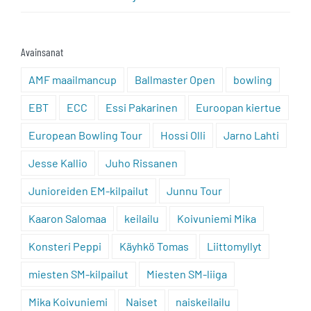
Avainsanat
AMF maailmancup
Ballmaster Open
bowling
EBT
ECC
Essi Pakarinen
Euroopan kiertue
European Bowling Tour
Hossi Olli
Jarno Lahti
Jesse Kallio
Juho Rissanen
Junioreiden EM-kilpailut
Junnu Tour
Kaaron Salomaa
keilailu
Koivuniemi Mika
Konsteri Peppi
Käyhkö Tomas
Liittomyllyt
miesten SM-kilpailut
Miesten SM-liiga
Mika Koivuniemi
Naiset
naiskeilailu