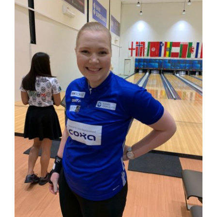
kuvaa
isompana