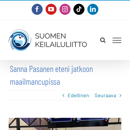
Skip
Facebook
YouTube
Instagram
Tiktok
LinkedIn
to
content
Sanna Pasanen eteni jatkoon
maailmancupissa
Edellinen
Seuraava
Katso