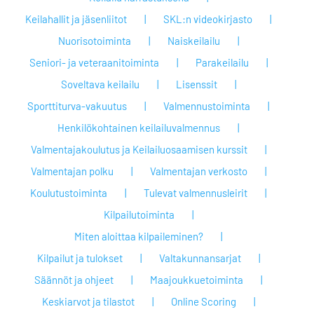
Keilahallit ja jäsenliitot
SKL:n videokirjasto
Nuorisotoiminta
Naiskeilailu
Seniori- ja veteraanitoiminta
Parakeilailu
Soveltava keilailu
Lisenssit
Sporttiturva-vakuutus
Valmennustoiminta
Henkilökohtainen keilailuvalmennus
Valmentajakoulutus ja Keilailuosaamisen kurssit
Valmentajan polku
Valmentajan verkosto
Koulutustoiminta
Tulevat valmennusleirit
Kilpailutoiminta
Miten aloittaa kilpaileminen?
Kilpailut ja tulokset
Valtakunnansarjat
Säännöt ja ohjeet
Maajoukkuetoiminta
Keskiarvot ja tilastot
Online Scoring