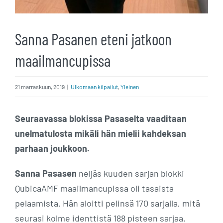
Sanna Pasanen eteni jatkoon
maailmancupissa
21 marraskuun, 2019
|
Ulkomaan kilpailut
,
Yleinen
Seuraavassa blokissa Pasaselta vaaditaan
unelmatulosta mikäli hän mielii kahdeksan
parhaan joukkoon.
Sanna Pasasen
neljäs kuuden sarjan blokki
QubicaAMF maailmancupissa oli tasaista
pelaamista. Hän aloitti pelinsä 170 sarjalla, mitä
seurasi kolme identtistä 188 pisteen sarjaa.