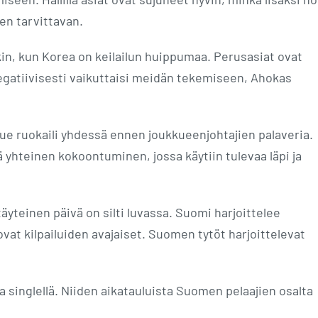
en tarvittavan.
akin, kun Korea on keilailun huippumaa. Perusasiat ovat
negatiivisesti vaikuttaisi meidän tekemiseen, Ahokas
e ruokaili yhdessä ennen joukkueenjohtajien palaveria.
 yhteinen kokoontuminen, jossa käytiin tulevaa läpi ja
yteinen päivä on silti luvassa. Suomi harjoittelee
 ovat kilpailuiden avajaiset. Suomen tytöt harjoittelevat
a singlellä. Niiden aikatauluista Suomen pelaajien osalta