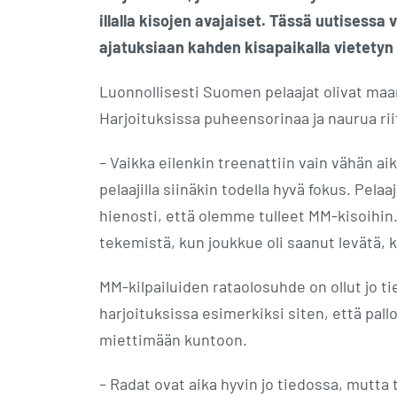
illalla kisojen avajaiset. Tässä uutisessa
ajatuksiaan kahden kisapaikalla vietetyn 
Luonnollisesti Suomen pelaajat olivat maa
Harjoituksissa puheensorinaa ja naurua riit
– Vaikka eilenkin treenattiin vain vähän ai
pelaajilla siinäkin todella hyvä fokus. Pel
hienosti, että olemme tulleet MM-kisoihin.
tekemistä, kun joukkue oli saanut levät
MM-kilpailuiden rataolosuhde on ollut jo
harjoituksissa esimerkiksi siten, että pallo
miettimään kuntoon.
– Radat ovat aika hyvin jo tiedossa, mutta 