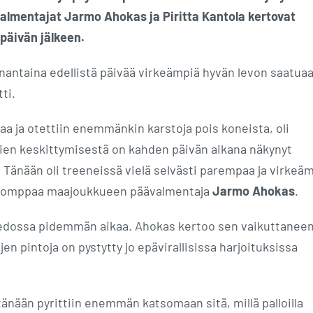
 valmentajat Jarmo Ahokas ja Piritta Kantola kertovat
päivän jälkeen.
nantaina edellistä päivää virkeämpiä hyvän levon saatuaa
ti.
kaa ja otettiin enemmänkin karstoja pois koneista, oli
aajien keskittymisestä on kahden päivän aikana näkynyt
 Tänään oli treeneissä vielä selvästi parempaa ja virkeä
ä, komppaa maajoukkueen päävalmentaja
Jarmo Ahokas
.
 tiedossa pidemmän aikaa. Ahokas kertoo sen vaikuttanee
jen pintoja on pystytty jo epävirallisissa harjoituksissa
tänään pyrittiin enemmän katsomaan sitä, millä palloilla