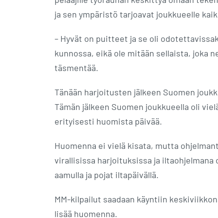
ja sen ympäristö tarjoavat joukkueelle kaik
– Hyvät on puitteet ja se oli odotettaviss
kunnossa, eikä ole mitään sellaista, joka 
täsmentää.
Tänään harjoitusten jälkeen Suomen joukku
Tämän jälkeen Suomen joukkueella oli vielä
erityisesti huomista päivää.
Huomenna ei vielä kisata, mutta ohjelmantä
virallisissa harjoituksissa ja iltaohjelmana
aamulla ja pojat iltapäivällä.
MM-kilpailut saadaan käyntiin keskiviikkon
lisää huomenna.