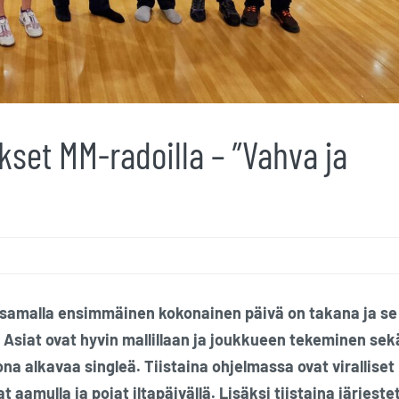
kset MM-radoilla – ”Vahva ja
amalla ensimmäinen kokonainen päivä on takana ja se 
t. Asiat ovat hyvin mallillaan ja joukkueen tekeminen sek
na alkavaa singleä. Tiistaina ohjelmassa ovat viralliset
 aamulla ja pojat iltapäivällä. Lisäksi tiistaina järjest