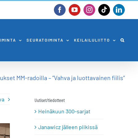
Facebook
YouTube
Instagram
Tiktok
Linked
OIMINTA
SEURATOIMINTA
KEILAILULIITTO
kset MM-radoilla – ”Vahva ja luottavainen fiilis”
va
Uutiset/tiedotteet
Heinäkuun 300-sarjat
Janawicz jälleen piikissä