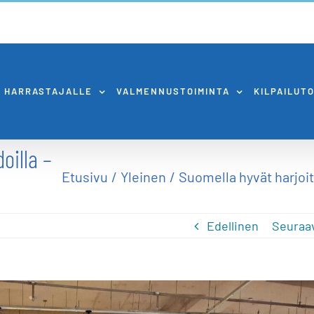
HARRASTAJALLE
VALMENNUSTOIMINTA
KILPAILUT
oilla –
Etusivu
Yleinen
Suomella hyvät harjoitu
Edellinen
Seuraa