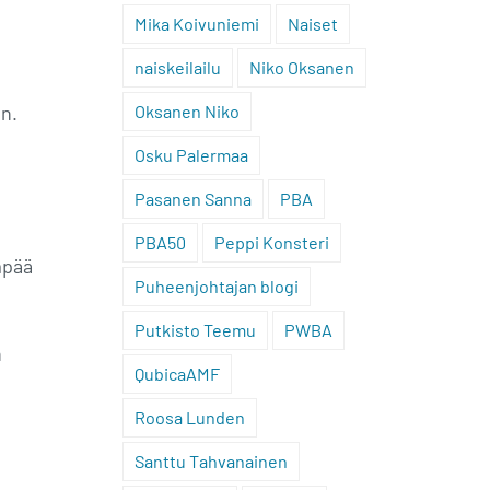
Mika Koivuniemi
Naiset
naiskeilailu
Niko Oksanen
n.
Oksanen Niko
Osku Palermaa
Pasanen Sanna
PBA
PBA50
Peppi Konsteri
mpää
Puheenjohtajan blogi
Putkisto Teemu
PWBA
n
QubicaAMF
Roosa Lunden
Santtu Tahvanainen