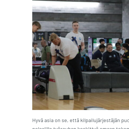
Hyvä asia on se, että kilpailujärjestäjän p
pelaajille työrauhan keskittyä omaan tekemi