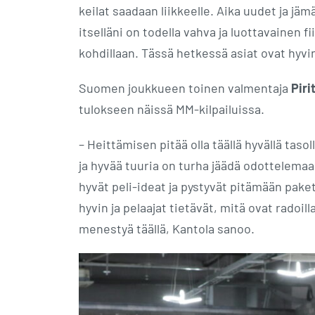
keilat saadaan liikkeelle. Aika uudet ja jäm
itselläni on todella vahva ja luottavainen fii
kohdillaan. Tässä hetkessä asiat ovat hyvi
Suomen joukkueen toinen valmentaja
Piri
tulokseen näissä MM-kilpailuissa.
– Heittämisen pitää olla täällä hyvällä taso
ja hyvää tuuria on turha jäädä odottelemaan
hyvät peli-ideat ja pystyvät pitämään pake
hyvin ja pelaajat tietävät, mitä ovat radoi
menestyä täällä, Kantola sanoo.