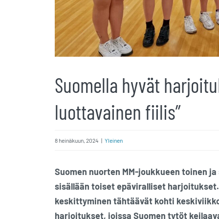
Suomella hyvät harjoitu
luottavainen fiilis”
8 heinäkuun, 2024
|
Yleinen
Suomen nuorten MM-joukkueen toinen ja s
sisällään toiset epäviralliset harjoitukse
keskittyminen tähtäävät kohti keskiviikko
harjoitukset, joissa Suomen tytöt keilaavat