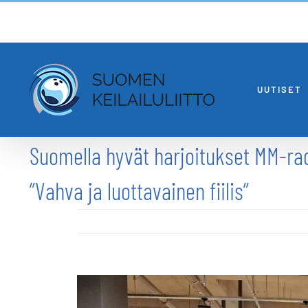
Skip
to
content
UUTISET
Suomella hyvät harjoitukset MM-rad
”Vahva ja luottavainen fiilis”
Katso
kuvaa