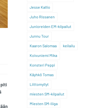
Jesse Kallio
Juho Rissanen
Junioreiden EM-kilpailut
Junnu Tour
Kaaron Salomaa
keilailu
Koivuniemi Mika
Konsteri Peppi
Käyhkö Tomas
piti
Liittomyllyt
ä
miesten SM-kilpailut
Miesten SM-liiga
etään