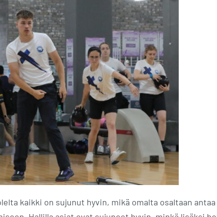
uolelta kaikki on sujunut hyvin, mikä omalta osaltaan antaa
seen. Hallilla asiat ovat sujuneet hyvin, minkä lisäksi hot