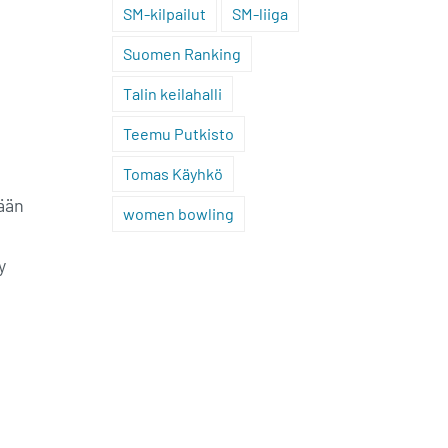
SM-kilpailut
SM-liiga
Suomen Ranking
Talin keilahalli
Teemu Putkisto
Tomas Käyhkö
tään
women bowling
t
y