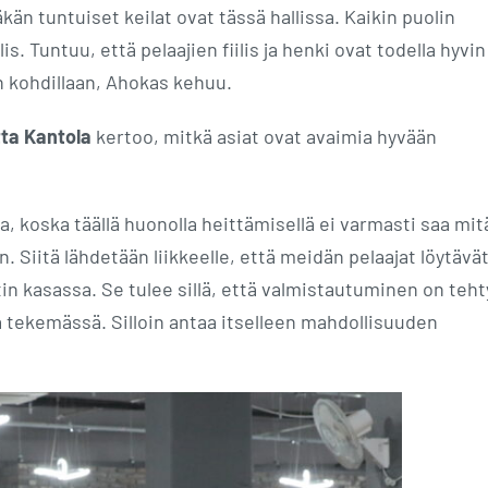
äkän tuntuiset keilat ovat tässä hallissa. Kaikin puolin
lis. Tuntuu, että pelaajien fiilis ja henki ovat todella hyvin
n kohdillaan, Ahokas kehuu.
tta Kantola
kertoo, mitkä asiat ovat avaimia hyvään
lla, koska täällä huonolla heittämisellä ei varmasti saa mi
. Siitä lähdetään liikkeelle, että meidän pelaajat löytävä
tin kasassa. Se tulee sillä, että valmistautuminen on teht
lla tekemässä. Silloin antaa itselleen mahdollisuuden