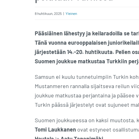
8 huhtikuun, 2025
|
Yleinen
Pääsiäinen lähestyy ja keilaradoilla se ta
Tänä vuonna eurooppalaisen juniorikeilai
järjestetään 14.-20. huhtikuuta. Pelien os
Suomen joukkue matkustaa Turkkiin perj
Samsun ei kuulu tunnetuimpiin Turkin koht
Mustanmeren rannalla sijaitseva reilun 
joukkue matkustaa perjantaina ja pääsee vi
Turkin päässä järjestelyt ovat sujuneet mal
Suomen joukkueessa on kaksi muutosta, k
Tomi Laukkanen
ovat estyneet osallistum
Hautala
ja
Aatu Tapanimäki
.