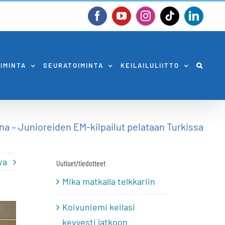
Facebook
YouTube
Instagram
Tiktok
Linked
OIMINTA
SEURATOIMINTA
KEILAILULIITTO
a – Junioreiden EM-kilpailut pelataan Turkissa
va
Uutiset/tiedotteet
Mika matkalla telkkariin
Koivuniemi keilasi
kevyesti jatkoon