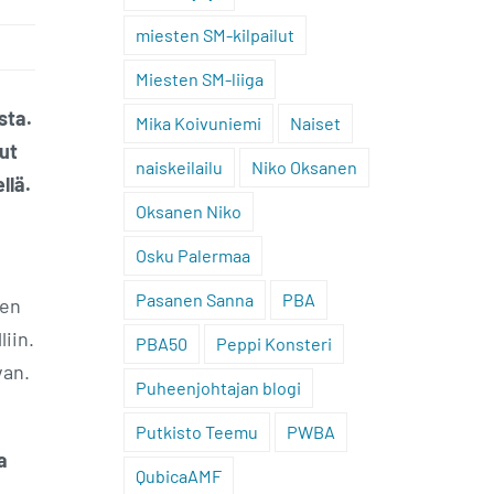
miesten SM-kilpailut
Miesten SM-liiga
sta.
Mika Koivuniemi
Naiset
ut
naiskeilailu
Niko Oksanen
llä.
Oksanen Niko
Osku Palermaa
Pasanen Sanna
PBA
men
iin.
PBA50
Peppi Konsteri
van.
Puheenjohtajan blogi
Putkisto Teemu
PWBA
a
QubicaAMF