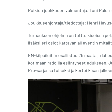
Poikien joukkueen valmentaja: Toni Paler
Joukkueenjohtaja/tiedottaja: Henri Havus
Turnauksen ohjelma on tuttu: kisoissa pela
lisäksi eri osiot kattavan all eventin mital
EM-kilpailuihin osallistuu 25 maata ja läh
kotimaan radoilla esiintyneet edukseen. J
Pro-sarjassa toiseksi ja kertoi kisan jälke