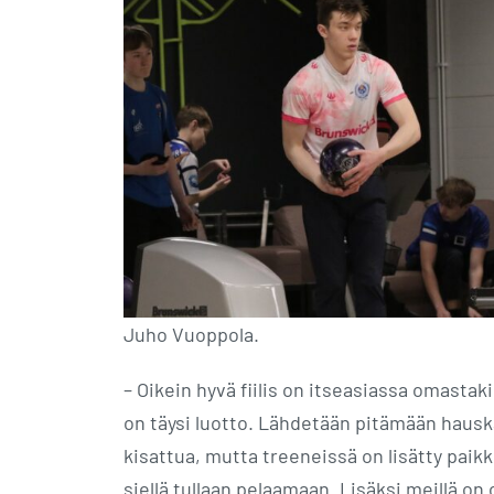
Juho Vuoppola.
– Oikein hyvä fiilis on itseasiassa omastak
on täysi luotto. Lähdetään pitämään hauska
kisattua, mutta treeneissä on lisätty paikk
siellä tullaan pelaamaan. Lisäksi meillä on