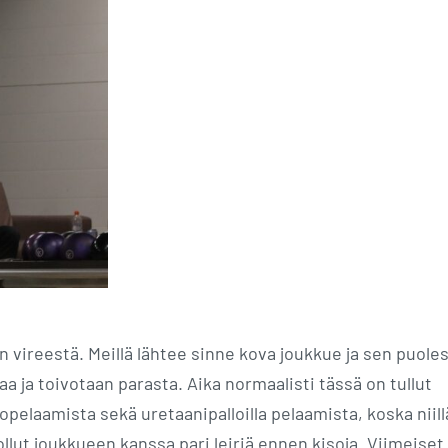
in vireestä. Meillä lähtee sinne kova joukkue ja sen puole
a ja toivotaan parasta. Aika normaalisti tässä on tullut
opelaamista sekä uretaanipalloilla pelaamista, koska niill
 ollut joukkueen kanssa pari leiriä ennen kisoja. Viimeiset