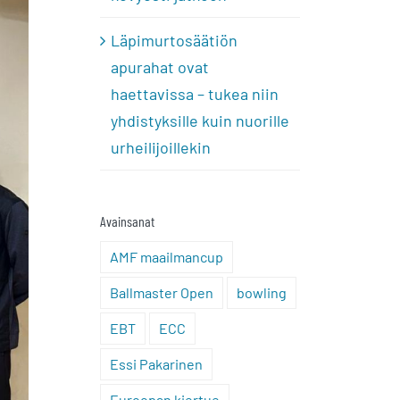
Läpimurtosäätiön
apurahat ovat
haettavissa – tukea niin
yhdistyksille kuin nuorille
urheilijoillekin
Avainsanat
AMF maailmancup
Ballmaster Open
bowling
EBT
ECC
Essi Pakarinen
Euroopan kiertue