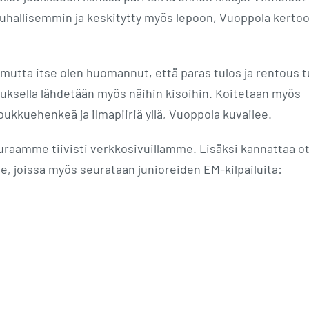
auhallisemmin ja keskitytty myös lepoon, Vuoppola kertoo
mutta itse olen huomannut, että paras tulos ja rentous t
 ajatuksella lähdetään myös näihin kisoihin. Koitetaan myös
joukkuehenkeä ja ilmapiiriä yllä, Vuoppola kuvailee.
aamme tiivisti verkkosivuillamme. Lisäksi kannattaa o
, joissa myös seurataan junioreiden EM-kilpailuita: