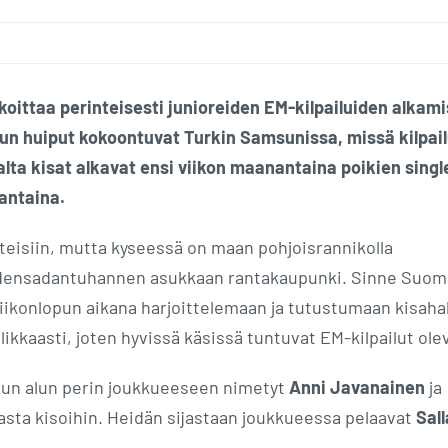
rkoittaa perinteisesti junioreiden EM-kilpailuiden alkami
lun huiput kokoontuvat Turkin Samsunissa, missä kilpail
alta kisat alkavat ensi viikon maanantaina poikien single
antaina.
eisiin, mutta kyseessä on maan pohjoisrannikolla
viidensadantuhannen asukkaan rantakaupunki. Sinne Suo
ikonlopun aikana harjoittelemaan ja tutustumaan kisahall
likkaasti, joten hyvissä käsissä tuntuvat EM-kilpailut ole
un alun perin joukkueeseen nimetyt
Anni Javanainen
ja
asta kisoihin. Heidän sijastaan joukkueessa pelaavat
Sall