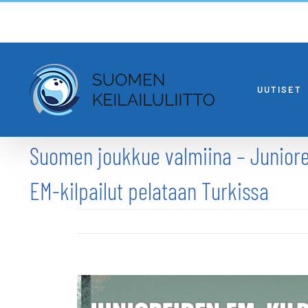
Skip
to
content
UUTISET
Suomen joukkue valmiina – Junior
EM-kilpailut pelataan Turkissa
Katso
kuvaa