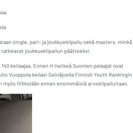
maa
ela
taan single, pari- ja joukkuekilpailu sekä masters, minkä
it ratkeavat joukkuekilpailun päätteeksi.
es 140 keilaajaa. Ennen H-hetkeä Suomen pelaajat ovat
uho Vuoppola keilasi Seinäjoella Finnish Youth Rankingin
en myös fiiliksiään ennen ensimmäisiä arvokilpailuitaan.