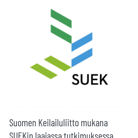
kuvaa
isompana
Suomen Keilailuliitto mukana
SUEKin laajassa tutkimuksessa