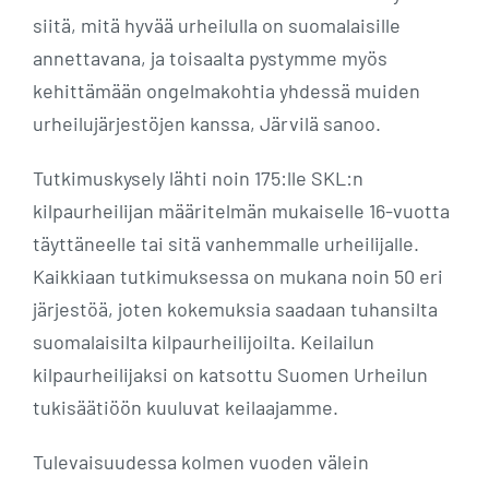
siitä, mitä hyvää urheilulla on suomalaisille
annettavana, ja toisaalta pystymme myös
kehittämään ongelmakohtia yhdessä muiden
urheilujärjestöjen kanssa, Järvilä sanoo.
Tutkimuskysely lähti noin 175:lle SKL:n
kilpaurheilijan määritelmän mukaiselle 16-vuotta
täyttäneelle tai sitä vanhemmalle urheilijalle.
Kaikkiaan tutkimuksessa on mukana noin 50 eri
järjestöä, joten kokemuksia saadaan tuhansilta
suomalaisilta kilpaurheilijoilta. Keilailun
kilpaurheilijaksi on katsottu Suomen Urheilun
tukisäätiöön kuuluvat keilaajamme.
Tulevaisuudessa kolmen vuoden välein