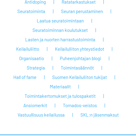
Antidoping
Ratatarkastukset
Seuratoiminta
Seuran perustaminen
Laatua seuratoimintaan
Seuratoiminnan koulutukset
Lasten ja nuorten harrastustoiminta
Keilailuliitto
Keilailuliiton yhteystiedot
Organisaatio
Puheenjohtajan blogi
Strategia
Toimintasäännöt
Hall of fame
Suomen Keilailuliiton tukijat
Materiaalit
Toimintakertomukset ja tulospaketit
Ansiomerkit
Tornados-veistos
Vastuullisuus keilailussa
SKL:n jäsenmaksut