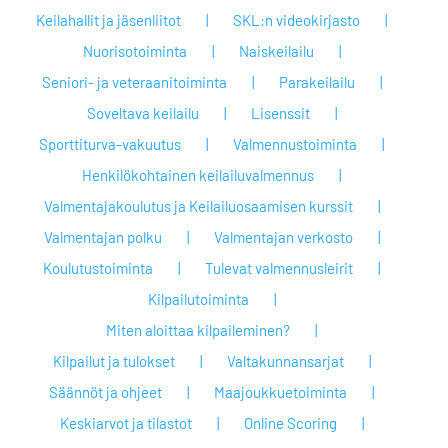
Keilahallit ja jäsenliitot
SKL:n videokirjasto
Nuorisotoiminta
Naiskeilailu
Seniori- ja veteraanitoiminta
Parakeilailu
Soveltava keilailu
Lisenssit
Sporttiturva-vakuutus
Valmennustoiminta
Henkilökohtainen keilailuvalmennus
Valmentajakoulutus ja Keilailuosaamisen kurssit
Valmentajan polku
Valmentajan verkosto
Koulutustoiminta
Tulevat valmennusleirit
Kilpailutoiminta
Miten aloittaa kilpaileminen?
Kilpailut ja tulokset
Valtakunnansarjat
Säännöt ja ohjeet
Maajoukkuetoiminta
Keskiarvot ja tilastot
Online Scoring