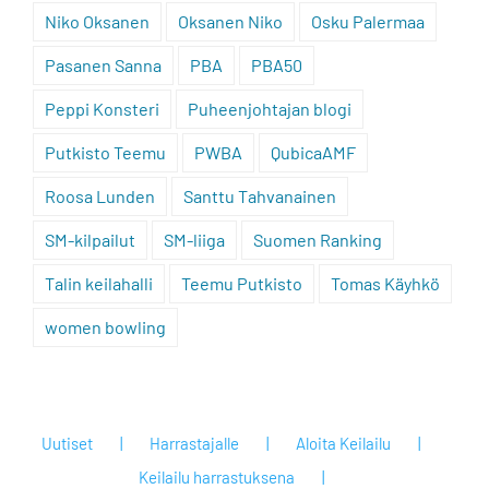
Niko Oksanen
Oksanen Niko
Osku Palermaa
Pasanen Sanna
PBA
PBA50
Peppi Konsteri
Puheenjohtajan blogi
Putkisto Teemu
PWBA
QubicaAMF
Roosa Lunden
Santtu Tahvanainen
SM-kilpailut
SM-liiga
Suomen Ranking
Talin keilahalli
Teemu Putkisto
Tomas Käyhkö
women bowling
Uutiset
Harrastajalle
Aloita Keilailu
Keilailu harrastuksena