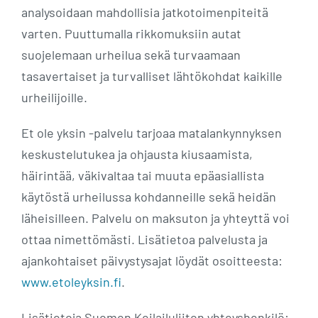
analysoidaan mahdollisia jatkotoimenpiteitä
varten. Puuttumalla rikkomuksiin autat
suojelemaan urheilua sekä turvaamaan
tasavertaiset ja turvalliset lähtökohdat kaikille
urheilijoille.
Et ole yksin -palvelu tarjoaa matalankynnyksen
keskustelutukea ja ohjausta kiusaamista,
häirintää, väkivaltaa tai muuta epäasiallista
käytöstä urheilussa kohdanneille sekä heidän
läheisilleen. Palvelu on maksuton ja yhteyttä voi
ottaa nimettömästi. Lisätietoa palvelusta ja
ajankohtaiset päivystysajat löydät osoitteesta:
www.etoleyksin.fi
.
Lisätietoja Suomen Keilailuliiton yhteyshenkilö: