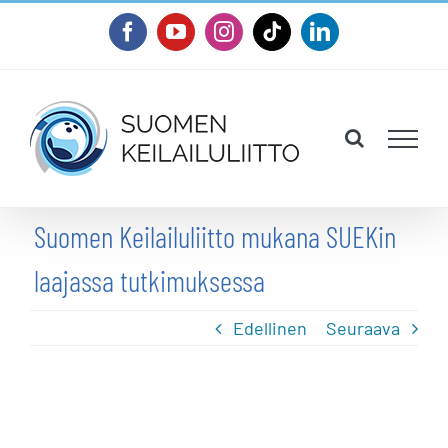
Skip
Facebook
YouTube
Instagram
Tiktok
LinkedIn
to
content
Suomen Keilailuliitto mukana SUEKin
laajassa tutkimuksessa
Edellinen
Seuraava
Katso