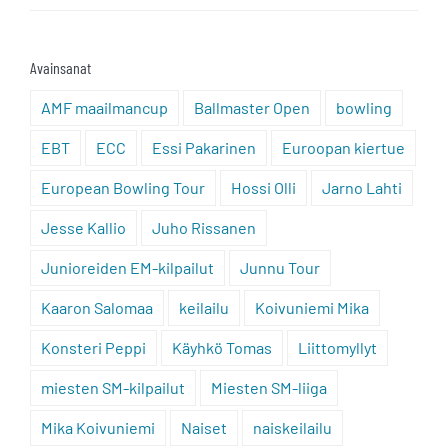
Avainsanat
AMF maailmancup
Ballmaster Open
bowling
EBT
ECC
Essi Pakarinen
Euroopan kiertue
European Bowling Tour
Hossi Olli
Jarno Lahti
Jesse Kallio
Juho Rissanen
Junioreiden EM-kilpailut
Junnu Tour
Kaaron Salomaa
keilailu
Koivuniemi Mika
Konsteri Peppi
Käyhkö Tomas
Liittomyllyt
miesten SM-kilpailut
Miesten SM-liiga
Mika Koivuniemi
Naiset
naiskeilailu