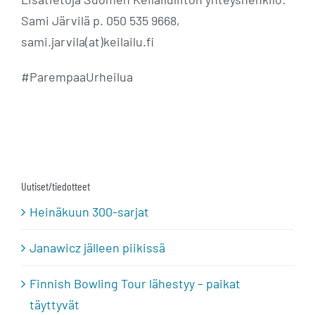
Sami Järvilä p. 050 535 9668,
sami.jarvila(at)keilailu.fi
#ParempaaUrheilua
Uutiset/tiedotteet
Heinäkuun 300-sarjat
Janawicz jälleen piikissä
Finnish Bowling Tour lähestyy – paikat
täyttyvät