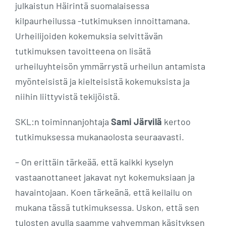
julkaistun Häirintä suomalaisessa
kilpaurheilussa -tutkimuksen innoittamana.
Urheilijoiden kokemuksia selvittävän
tutkimuksen tavoitteena on lisätä
urheiluyhteisön ymmärrystä urheilun antamista
myönteisistä ja kielteisistä kokemuksista ja
niihin liittyvistä tekijöistä.
SKL:n toiminnanjohtaja
Sami Järvilä
kertoo
tutkimuksessa mukanaolosta seuraavasti.
– On erittäin tärkeää, että kaikki kyselyn
vastaanottaneet jakavat nyt kokemuksiaan ja
havaintojaan. Koen tärkeänä, että keilailu on
mukana tässä tutkimuksessa. Uskon, että sen
tulosten avulla saamme vahvemman käsityksen