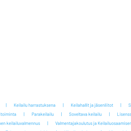
Keilailu harrastuksena
Keilahallit ja jäsenliitot
S
itoiminta
Parakeilailu
Soveltava keilailu
Lisenss
nen keilailuvalmennus
Valmentajakoulutus ja Keilailuosaamisen