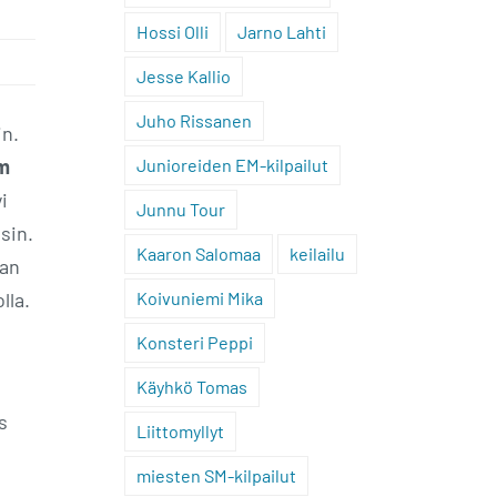
Hossi Olli
Jarno Lahti
Jesse Kallio
Juho Rissanen
in.
m
Junioreiden EM-kilpailut
i
Junnu Tour
sin.
Kaaron Salomaa
keilailu
jan
lla.
Koivuniemi Mika
Konsteri Peppi
Käyhkö Tomas
s
Liittomyllyt
miesten SM-kilpailut