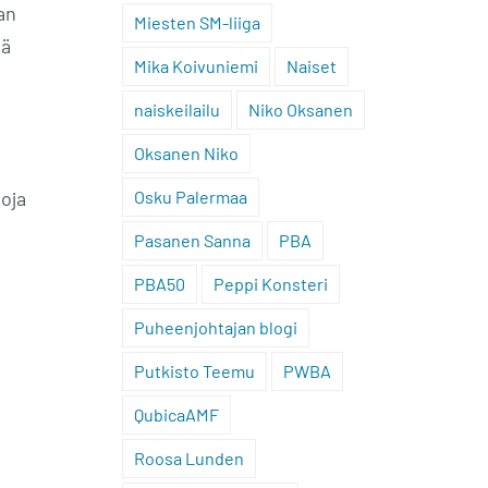
an
Miesten SM-liiga
tä
Mika Koivuniemi
Naiset
naiskeilailu
Niko Oksanen
Oksanen Niko
toja
Osku Palermaa
Pasanen Sanna
PBA
PBA50
Peppi Konsteri
Puheenjohtajan blogi
Putkisto Teemu
PWBA
QubicaAMF
Roosa Lunden