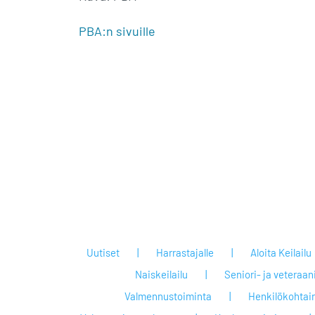
PBA:n sivuille
Uutiset
Harrastajalle
Aloita Keilailu
Naiskeilailu
Seniori- ja veteraan
Valmennustoiminta
Henkilökohtai