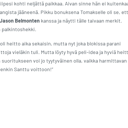
iipesi kohti neljättä paikkaa. Aivan sinne hän ei kuitenka
 Tangista jääneenä. Pikku bonuksena Tomakselle oli se, et
Jason Belmonten
kanssa ja näytti tälle taivaan merkit.
 palkintoshekki.
li heitto aika sekaisin, mutta nyt joka blokissa parani
toja vieläkin tuli. Mutta löyty hyvä peli-idea ja hyviä heit
än suoritukseen voi jo tyytyväinen olla, vaikka harmittavan
tenkin Santtu voittoon!”