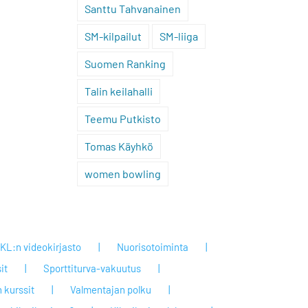
Santtu Tahvanainen
SM-kilpailut
SM-liiga
Suomen Ranking
Talin keilahalli
Teemu Putkisto
Tomas Käyhkö
women bowling
KL:n videokirjasto
Nuorisotoiminta
it
Sporttiturva-vakuutus
 kurssit
Valmentajan polku