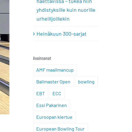
haettavissa – tukea niin
yhdistyksille kuin nuorille
urheilijoillekin
Heinäkuun 300-sarjat
Avainsanat
AMF maailmancup
Ballmaster Open
bowling
EBT
ECC
Essi Pakarinen
Euroopan kiertue
European Bowling Tour