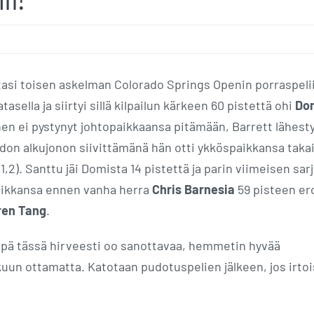
altasi toisen askelman Colorado Springs Openin porraspeli
tasella ja siirtyi sillä kilpailun kärkeen 60 pistettä ohi
Do
en ei pystynyt johtopaikkaansa pitämään, Barrett lähesty
aadon alkujonon siivittämänä hän otti ykköspaikkansa takai
1,2). Santtu jäi Domista 14 pistettä ja parin viimeisen sar
aikkansa ennen vanha herra
Chris Barnesia
59 pisteen ero
ren Tang
.
Eipä tässä hirveesti oo sanottavaa, hemmetin hyvää
un ottamatta. Katotaan pudotuspelien jälkeen, jos irtoi