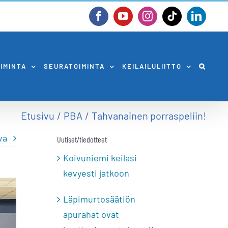
Facebook
YouTube
Instagram
Tiktok
Linked
OIMINTA
SEURATOIMINTA
KEILAILULIITTO
Etusivu
PBA
Tahvanainen porraspeliin!
va
Uutiset/tiedotteet
Koivuniemi keilasi
kevyesti jatkoon
Läpimurtosäätiön
apurahat ovat