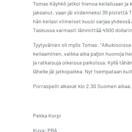
Tomas Käyhkö jatkoi hienoa keilailuaan ja k
jaksanut, vaan jäi viidenneksi 39 pistettä
hän keilasi viimeiset kuusi sarjaa yhdessä
Taskussa varmasti lämmittää 4500 dollarin
Tyytyväinen oli myös Tomas: ”Alkukisoissa o
keilaaminen, vaikka aika paljon huonoja heit
ja ratkaisuja oikeissa paikoissa. Kyllä täh
lähelle jäi jatkopaikka. Nyt tsempataan kui
Porraspelit alkavat klo 2.30 Suomen aikaa.
Pekka Korpi
Kuva: PBA