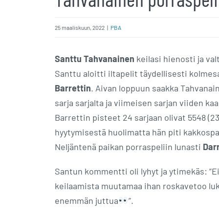
25 maaliskuun, 2022
|
PBA
Santtu Tahvanainen
keilasi hienosti ja v
Santtu aloitti iltapelit täydellisesti kolmesa
Barrettin
. Aivan loppuun saakka Tahvanain
sarja sarjalta ja viimeisen sarjan viiden k
Barrettin pisteet 24 sarjaan olivat 5548 (23
hyytymisestä huolimatta hän piti kakkosp
Neljäntenä paikan porraspeliin lunasti
Dar
Santun kommentti oli lyhyt ja ytimekäs: ”
keilaamista muutamaa ihan roskavetoo luku
enemmän juttua
”.