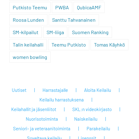
Putkisto Teemu
PWBA
QubicaAMF
Roosa Lunden
Santtu Tahvanainen
SM-kilpailut
SM-liiga
Suomen Ranking
Talin keilahalli
Teemu Putkisto
Tomas Käyhkö
women bowling
Uutiset
Harrastajalle
Aloita Keilailu
Keilailu harrastuksena
Keilahallit ja jäsenliitot
SKL:n videokirjasto
Nuorisotoiminta
Naiskeilailu
Seniori- ja veteraanitoiminta
Parakeilailu
Soveltava keilailu
Lisenssit