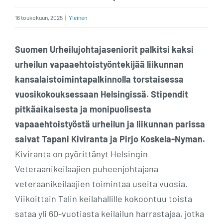
16 toukokuun, 2025
|
Yleinen
Suomen Urheilujohtajaseniorit palkitsi kaksi
urheilun vapaaehtoistyöntekijää liikunnan
kansalaistoimintapalkinnolla torstaisessa
vuosikokouksessaan Helsingissä. Stipendit
pitkäaikaisesta ja monipuolisesta
vapaaehtoistyöstä urheilun ja liikunnan parissa
saivat Tapani Kiviranta ja Pirjo Koskela-Nyman.
Kiviranta on pyörittänyt Helsingin
Veteraanikeilaajien puheenjohtajana
veteraanikeilaajien toimintaa useita vuosia.
Viikoittain Talin keilahallille kokoontuu toista
sataa yli 60-vuotiasta keilailun harrastajaa, jotka