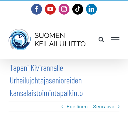
Skip
Facebook
YouTube
Instagram
Tiktok
LinkedIn
to
content
Tapani Kivirannalle
Urheilujohtajasenioreiden
kansalaistoimintapalkinto
Edellinen
Seuraava