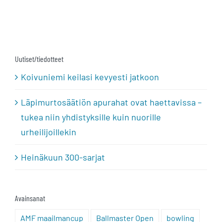
Uutiset/tiedotteet
Koivuniemi keilasi kevyesti jatkoon
Läpimurtosäätiön apurahat ovat haettavissa –
tukea niin yhdistyksille kuin nuorille
urheilijoillekin
Heinäkuun 300-sarjat
Avainsanat
AMF maailmancup
Ballmaster Open
bowling