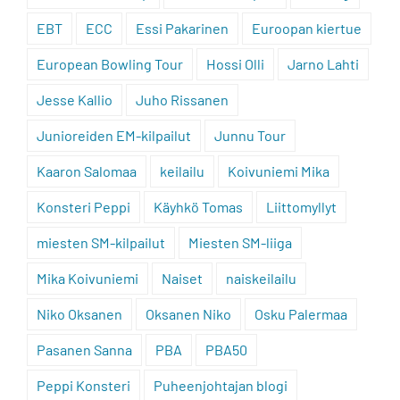
EBT
ECC
Essi Pakarinen
Euroopan kiertue
European Bowling Tour
Hossi Olli
Jarno Lahti
Jesse Kallio
Juho Rissanen
Junioreiden EM-kilpailut
Junnu Tour
Kaaron Salomaa
keilailu
Koivuniemi Mika
Konsteri Peppi
Käyhkö Tomas
Liittomyllyt
miesten SM-kilpailut
Miesten SM-liiga
Mika Koivuniemi
Naiset
naiskeilailu
Niko Oksanen
Oksanen Niko
Osku Palermaa
Pasanen Sanna
PBA
PBA50
Peppi Konsteri
Puheenjohtajan blogi