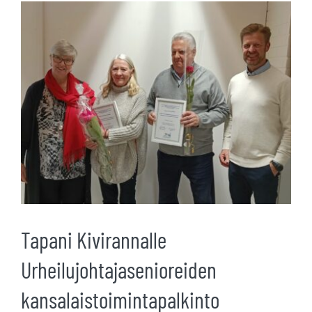
Katso
kuvaa
isompana
Tapani Kivirannalle
Urheilujohtajasenioreiden
kansalaistoimintapalkinto