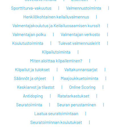
Sporttiturva-vakuutus
Valmennustoiminta
Henkilökohtainen keilailuvalmennus
Valmentajakoulutus ja Keilailuosaamisen kurssit
Valmentajan polku
Valmentajan verkosto
Koulutustoiminta
Tulevat valmennusleirit
Kilpailutoiminta
Miten aloittaa kilpaileminen?
Kilpailut ja tulokset
Valtakunnansarjat
Säännöt ja ohjeet
Maajoukkuetoiminta
Keskiarvot ja tilastot
Online Scoring
Antidoping
Ratatarkastukset
Seuratoiminta
Seuran perustaminen
Laatua seuratoimintaan
Seuratoiminnan koulutukset