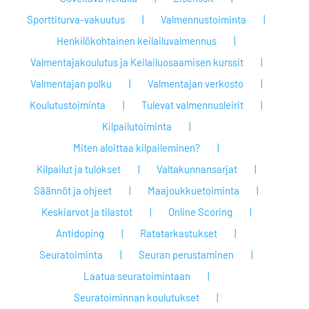
Sporttiturva-vakuutus
Valmennustoiminta
Henkilökohtainen keilailuvalmennus
Valmentajakoulutus ja Keilailuosaamisen kurssit
Valmentajan polku
Valmentajan verkosto
Koulutustoiminta
Tulevat valmennusleirit
Kilpailutoiminta
Miten aloittaa kilpaileminen?
Kilpailut ja tulokset
Valtakunnansarjat
Säännöt ja ohjeet
Maajoukkuetoiminta
Keskiarvot ja tilastot
Online Scoring
Antidoping
Ratatarkastukset
Seuratoiminta
Seuran perustaminen
Laatua seuratoimintaan
Seuratoiminnan koulutukset