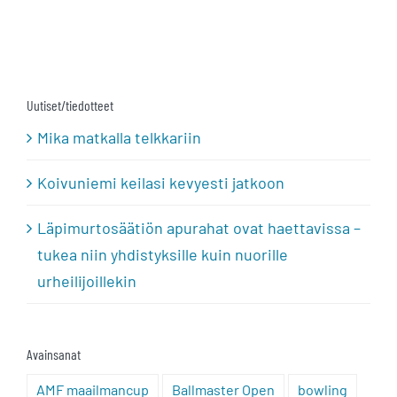
Uutiset/tiedotteet
Mika matkalla telkkariin
Koivuniemi keilasi kevyesti jatkoon
Läpimurtosäätiön apurahat ovat haettavissa –
tukea niin yhdistyksille kuin nuorille
urheilijoillekin
Avainsanat
AMF maailmancup
Ballmaster Open
bowling