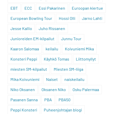
EBT
ECC
Essi Pakarinen
Euroopan kiertue
European Bowling Tour
Hossi Olli
Jarno Lahti
Jesse Kallio
Juho Rissanen
Junioreiden EM-kilpailut
Junnu Tour
Kaaron Salomaa
keilailu
Koivuniemi Mika
Konsteri Peppi
Käyhkö Tomas
Liittomyllyt
miesten SM-kilpailut
Miesten SM-liiga
Mika Koivuniemi
Naiset
naiskeilailu
Niko Oksanen
Oksanen Niko
Osku Palermaa
Pasanen Sanna
PBA
PBA50
Peppi Konsteri
Puheenjohtajan blogi