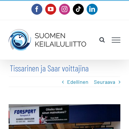
Skip
Facebook
YouTube
Instagram
Tiktok
LinkedIn
to
content
Tissarinen ja Saar voittajina
Edellinen
Seuraava
Katso
kuvaa
isompana