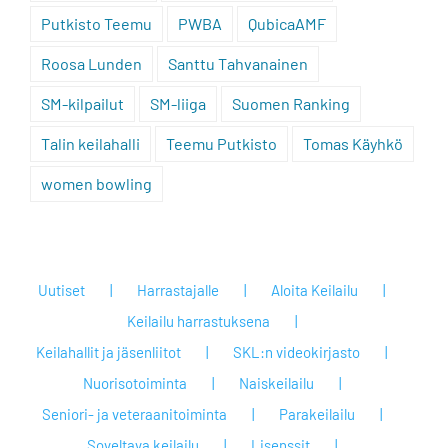
Putkisto Teemu
PWBA
QubicaAMF
Roosa Lunden
Santtu Tahvanainen
SM-kilpailut
SM-liiga
Suomen Ranking
Talin keilahalli
Teemu Putkisto
Tomas Käyhkö
women bowling
Uutiset
Harrastajalle
Aloita Keilailu
Keilailu harrastuksena
Keilahallit ja jäsenliitot
SKL:n videokirjasto
Nuorisotoiminta
Naiskeilailu
Seniori- ja veteraanitoiminta
Parakeilailu
Soveltava keilailu
Lisenssit