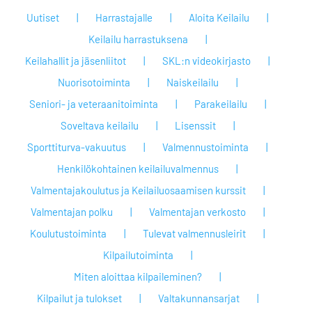
Uutiset
Harrastajalle
Aloita Keilailu
Keilailu harrastuksena
Keilahallit ja jäsenliitot
SKL:n videokirjasto
Nuorisotoiminta
Naiskeilailu
Seniori- ja veteraanitoiminta
Parakeilailu
Soveltava keilailu
Lisenssit
Sporttiturva-vakuutus
Valmennustoiminta
Henkilökohtainen keilailuvalmennus
Valmentajakoulutus ja Keilailuosaamisen kurssit
Valmentajan polku
Valmentajan verkosto
Koulutustoiminta
Tulevat valmennusleirit
Kilpailutoiminta
Miten aloittaa kilpaileminen?
Kilpailut ja tulokset
Valtakunnansarjat