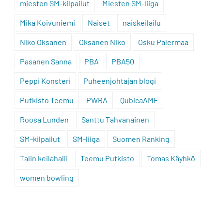
miesten SM-kilpailut
Miesten SM-liiga
Mika Koivuniemi
Naiset
naiskeilailu
Niko Oksanen
Oksanen Niko
Osku Palermaa
Pasanen Sanna
PBA
PBA50
Peppi Konsteri
Puheenjohtajan blogi
Putkisto Teemu
PWBA
QubicaAMF
Roosa Lunden
Santtu Tahvanainen
SM-kilpailut
SM-liiga
Suomen Ranking
Talin keilahalli
Teemu Putkisto
Tomas Käyhkö
women bowling