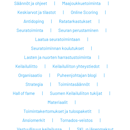
Säännöt ja ohjeet
Maajoukkuetoiminta
Keskiarvot ja tilastot
Online Scoring
Antidoping
Ratatarkastukset
Seuratoiminta
Seuran perustaminen
Laatua seuratoimintaan
Seuratoiminnan koulutukset
Lasten ja nuorten harrastustoiminta
Keilailuliitto
Keilailuliiton yhteystiedot
Organisaatio
Puheenjohtajan blogi
Strategia
Toimintasäännöt
Hall of fame
Suomen Keilailuliiton tukijat
Materiaalit
Toimintakertomukset ja tulospaketit
Ansiomerkit
Tornados-veistos
Vastuullisuus keilailussa
SKL:n jäsenmaksut