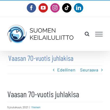
Skip
Facebook
YouTube
Instagram
Tiktok
LinkedIn
to
content
Vaasan 70-vuotis juhlakisa
Edellinen
Seuraava
Vaasan 70-vuotis juhlakisa
5 joulukuun, 2021
|
Yleinen