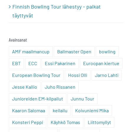
Finnish Bowling Tour lähestyy – paikat
täyttyvät
Avainsanat
AMF maailmancup
Ballmaster Open
bowling
EBT
ECC
Essi Pakarinen
Euroopan kiertue
European Bowling Tour
Hossi Olli
Jarno Lahti
Jesse Kallio
Juho Rissanen
Junioreiden EM-kilpailut
Junnu Tour
Kaaron Salomaa
keilailu
Koivuniemi Mika
Konsteri Peppi
Käyhkö Tomas
Liittomyllyt