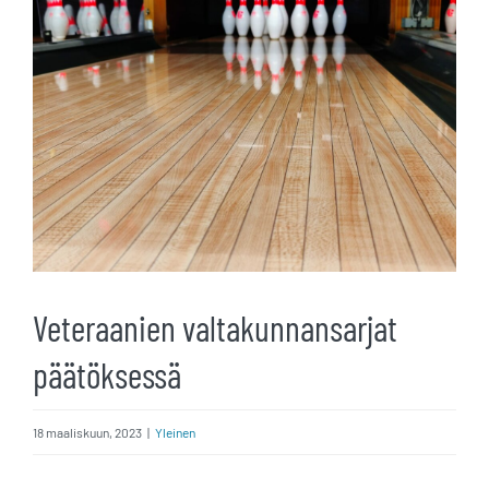
kuvaa
isompana
Veteraanien valtakunnansarjat
päätöksessä
18 maaliskuun, 2023
|
Yleinen