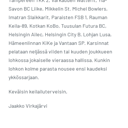
Tampereen TKK 2, Varkauden Watterit, Ylä-
Savon BC Liike, Mikkelin St. Michel Bowlers,
Imatran Slaikkarit, Paraisten FSB 1, Rauman
Keila-89, Kotkan KoBo, Tuusulan Futura BC,
Helsingin Ailec, Helsingin City B, Lohjan Lusa,
Hämeenlinnan KiKe ja Vantaan SP. Karsinnat
pelataan neljässä viiden tai kuuden joukkueen
lohkossa jokaiselle vieraassa hallissa. Kunkin
lohkon kolme parasta nousee ensi kaudeksi
ykkössarjaan.
Keväisin keilailuterveisin,
Jaakko Virkajärvi