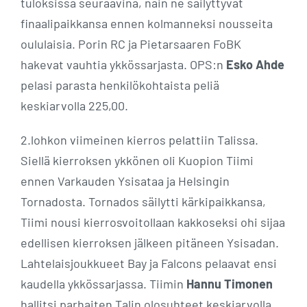
tuloksissa seuraavina, näin ne säilyttyvät
finaalipaikkansa ennen kolmanneksi nousseita
oululaisia. Porin RC ja Pietarsaaren FoBK
hakevat vauhtia ykkössarjasta. OPS:n
Esko Ahde
pelasi parasta henkilökohtaista peliä
keskiarvolla 225,00.
2.lohkon viimeinen kierros pelattiin Talissa.
Siellä kierroksen ykkönen oli Kuopion Tiimi
ennen Varkauden Ysisataa ja Helsingin
Tornadosta. Tornados säilytti kärkipaikkansa,
Tiimi nousi kierrosvoitollaan kakkoseksi ohi sijaa
edellisen kierroksen jälkeen pitäneen Ysisadan.
Lahtelaisjoukkueet Bay ja Falcons pelaavat ensi
kaudella ykkössarjassa. Tiimin
Hannu Timonen
hallitsi parhaiten Talin olosuhteet keskiarvolla