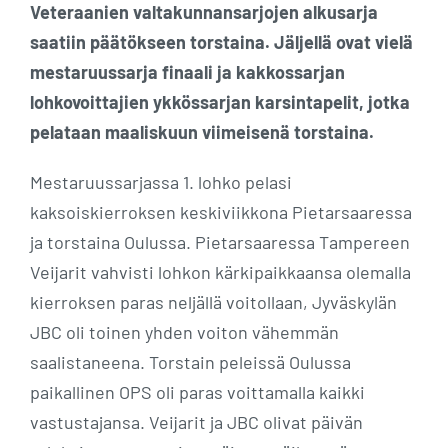
Veteraanien valtakunnansarjojen alkusarja
saatiin päätökseen torstaina. Jäljellä ovat vielä
mestaruussarja finaali ja kakkossarjan
lohkovoittajien ykkössarjan karsintapelit, jotka
pelataan maaliskuun viimeisenä torstaina.
Mestaruussarjassa 1. lohko pelasi
kaksoiskierroksen keskiviikkona Pietarsaaressa
ja torstaina Oulussa. Pietarsaaressa Tampereen
Veijarit vahvisti lohkon kärkipaikkaansa olemalla
kierroksen paras neljällä voitollaan, Jyväskylän
JBC oli toinen yhden voiton vähemmän
saalistaneena. Torstain peleissä Oulussa
paikallinen OPS oli paras voittamalla kaikki
vastustajansa. Veijarit ja JBC olivat päivän