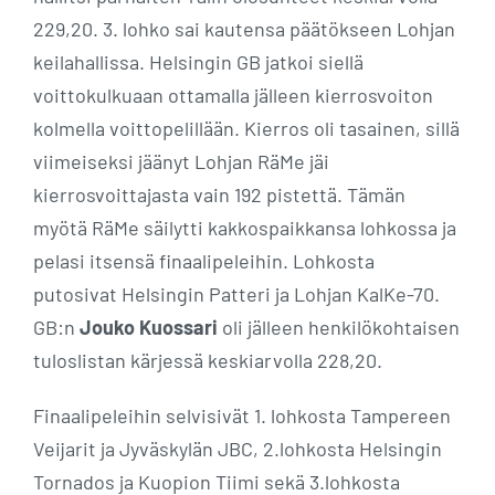
229,20. 3. lohko sai kautensa päätökseen Lohjan
keilahallissa. Helsingin GB jatkoi siellä
voittokulkuaan ottamalla jälleen kierrosvoiton
kolmella voittopelillään. Kierros oli tasainen, sillä
viimeiseksi jäänyt Lohjan RäMe jäi
kierrosvoittajasta vain 192 pistettä. Tämän
myötä RäMe säilytti kakkospaikkansa lohkossa ja
pelasi itsensä finaalipeleihin. Lohkosta
putosivat Helsingin Patteri ja Lohjan KalKe-70.
GB:n
Jouko Kuossari
oli jälleen henkilökohtaisen
tuloslistan kärjessä keskiarvolla 228,20.
Finaalipeleihin selvisivät 1. lohkosta Tampereen
Veijarit ja Jyväskylän JBC, 2.lohkosta Helsingin
Tornados ja Kuopion Tiimi sekä 3.lohkosta