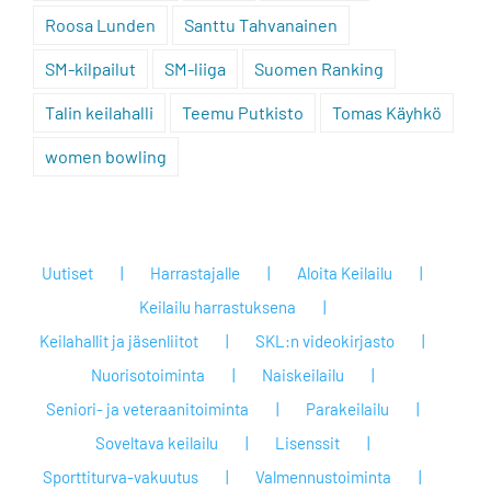
Roosa Lunden
Santtu Tahvanainen
SM-kilpailut
SM-liiga
Suomen Ranking
Talin keilahalli
Teemu Putkisto
Tomas Käyhkö
women bowling
Uutiset
Harrastajalle
Aloita Keilailu
Keilailu harrastuksena
Keilahallit ja jäsenliitot
SKL:n videokirjasto
Nuorisotoiminta
Naiskeilailu
Seniori- ja veteraanitoiminta
Parakeilailu
Soveltava keilailu
Lisenssit
Sporttiturva-vakuutus
Valmennustoiminta