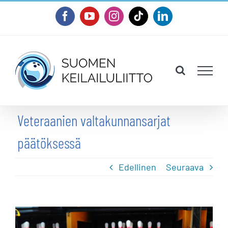
Skip
Facebook
YouTube
Instagram
Tiktok
LinkedIn
to
content
Veteraanien valtakunnansarjat
päätöksessä
Edellinen
Seuraava
Katso