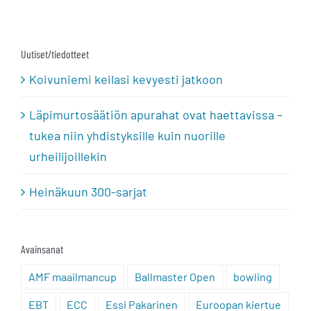
Uutiset/tiedotteet
Koivuniemi keilasi kevyesti jatkoon
Läpimurtosäätiön apurahat ovat haettavissa –
tukea niin yhdistyksille kuin nuorille
urheilijoillekin
Heinäkuun 300-sarjat
Avainsanat
AMF maailmancup
Ballmaster Open
bowling
EBT
ECC
Essi Pakarinen
Euroopan kiertue