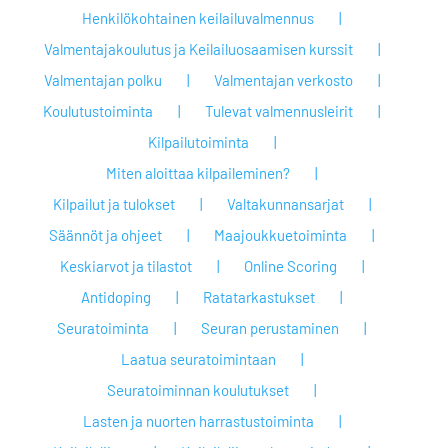
Henkilökohtainen keilailuvalmennus
Valmentajakoulutus ja Keilailuosaamisen kurssit
Valmentajan polku
Valmentajan verkosto
Koulutustoiminta
Tulevat valmennusleirit
Kilpailutoiminta
Miten aloittaa kilpaileminen?
Kilpailut ja tulokset
Valtakunnansarjat
Säännöt ja ohjeet
Maajoukkuetoiminta
Keskiarvot ja tilastot
Online Scoring
Antidoping
Ratatarkastukset
Seuratoiminta
Seuran perustaminen
Laatua seuratoimintaan
Seuratoiminnan koulutukset
Lasten ja nuorten harrastustoiminta