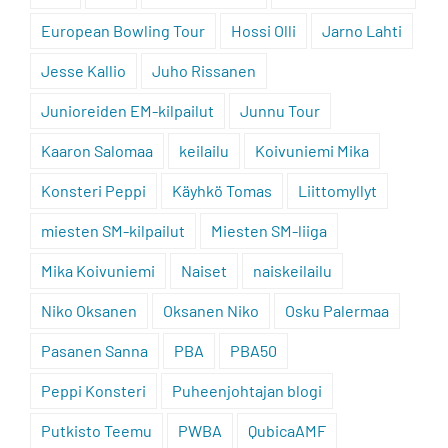
European Bowling Tour
Hossi Olli
Jarno Lahti
Jesse Kallio
Juho Rissanen
Junioreiden EM-kilpailut
Junnu Tour
Kaaron Salomaa
keilailu
Koivuniemi Mika
Konsteri Peppi
Käyhkö Tomas
Liittomyllyt
miesten SM-kilpailut
Miesten SM-liiga
Mika Koivuniemi
Naiset
naiskeilailu
Niko Oksanen
Oksanen Niko
Osku Palermaa
Pasanen Sanna
PBA
PBA50
Peppi Konsteri
Puheenjohtajan blogi
Putkisto Teemu
PWBA
QubicaAMF