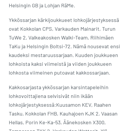
Helsingin GB ja Lohjan RäMe.
Ykkössarjan kärkijoukkueet lohkojärjestyksessä
ovat Kokkolan CPS, Varkauden Mainarit, Turun
TuWe 2, Valkeakosken Walki-Team, Riihimäen
TaKu ja Helsingin Boltsi-72. Nämä nousevat ensi
kaudeksi mestaruussarjaan. Kuuden joukkueen
lohkoista kaksi viimeistä ja viiden joukkueen
lohkosta viimeinen putoavat kakkossarjaan.
Kakkosarjasta ykkössarjan karsintapeleihin
lohkovoittajiena selvisivät niin ikään
lohkojärjestyksessä:Kuusamon KEV, Raahen
Tasku, Kokkolan FHB, Kauhajoen KJK 2, Vaasan
Hellas, Porin Ke-Ka-53, Äänekosken X300,