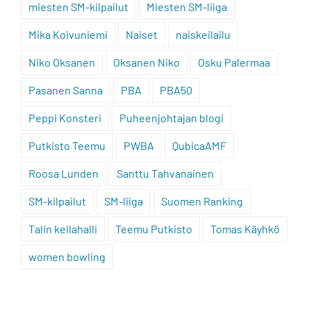
miesten SM-kilpailut
Miesten SM-liiga
Mika Koivuniemi
Naiset
naiskeilailu
Niko Oksanen
Oksanen Niko
Osku Palermaa
Pasanen Sanna
PBA
PBA50
Peppi Konsteri
Puheenjohtajan blogi
Putkisto Teemu
PWBA
QubicaAMF
Roosa Lunden
Santtu Tahvanainen
SM-kilpailut
SM-liiga
Suomen Ranking
Talin keilahalli
Teemu Putkisto
Tomas Käyhkö
women bowling