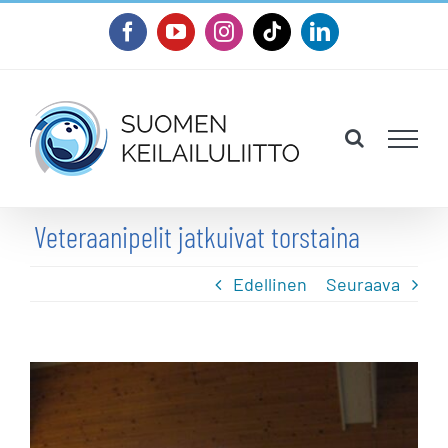
Skip
Facebook
YouTube
Instagram
Tiktok
LinkedIn
to
content
Veteraanipelit jatkuivat torstaina
Edellinen
Seuraava
Katso
kuvaa
isompana