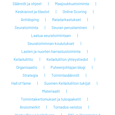
Säännöt ja ohjeet
Maajoukkuetoiminta
Keskiarvot ja tilastot
Online Scoring
Antidoping
Ratatarkastukset
Seuratoiminta
Seuran perustaminen
Laatua seuratoimintaan
Seuratoiminnan koulutukset
Lasten ja nuorten harrastustoiminta
Keilailuliitto
Keilailuliiton yhteystiedot
Organisaatio
Puheenjohtajan blogi
Strategia
Toimintasäännöt
Hall of fame
Suomen Keilailuliiton tukijat
Materiaalit
Toimintakertomukset ja tulospaketit
Ansiomerkit
Tornados-veistos