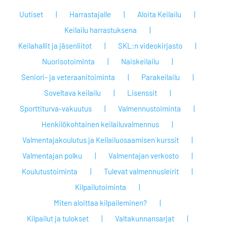
Uutiset
Harrastajalle
Aloita Keilailu
Keilailu harrastuksena
Keilahallit ja jäsenliitot
SKL:n videokirjasto
Nuorisotoiminta
Naiskeilailu
Seniori- ja veteraanitoiminta
Parakeilailu
Soveltava keilailu
Lisenssit
Sporttiturva-vakuutus
Valmennustoiminta
Henkilökohtainen keilailuvalmennus
Valmentajakoulutus ja Keilailuosaamisen kurssit
Valmentajan polku
Valmentajan verkosto
Koulutustoiminta
Tulevat valmennusleirit
Kilpailutoiminta
Miten aloittaa kilpaileminen?
Kilpailut ja tulokset
Valtakunnansarjat