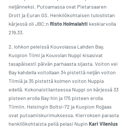
neljänneksi. Putoamassa ovat Pietarsaaren
Drott ja Euran GS. Henkilökohtaisen tuloslistan
kärjessä oli JBC:n
Risto Holmalahti
keskiarvolla
219,33.
2. lohkon peleissä Kouvolassa Lahden Bay,
Kuopion Tiimi ja Kouvolan Nuppi kisasivat
tasapäisesti päivän parhaasta sijasta. Voiton vei
Bay kahdella voitollaan 34 pistettä neljän voiton
Tiimiä ja 35 pistettä kolmen voiton Nuppia
edellä. Kokonaistilanteessa Nuppi on kärjessä 33
pisteen erolla Bay:hin ja 175 pisteen erolla
Tiimiin. Helsingin Boltsi-72 ja Kuopion Rojjaas
ovat putoamiskurimuksessa. Kierroksen parasta
henkilökohtaista peliä pelasi Nupin
Kari Vilenius