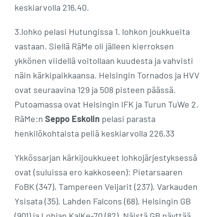
keskiarvolla 216,40.
3.lohko pelasi Hutungissa 1. lohkon joukkueita
vastaan. Siellä RäMe oli jälleen kierroksen
ykkönen viidellä voitollaan kuudesta ja vahvisti
näin kärkipaikkaansa. Helsingin Tornados ja HVV
ovat seuraavina 129 ja 508 pisteen päässä.
Putoamassa ovat Helsingin IFK ja Turun TuWe 2.
RäMe:n
Seppo Eskolin
pelasi parasta
henkilökohtaista peliä keskiarvolla 226,33
Ykkössarjan kärkijoukkueet lohkojärjestyksessä
ovat (suluissa ero kakkoseen): Pietarsaaren
FoBK (347), Tampereen Veijarit (237), Varkauden
Ysisata (35), Lahden Falcons (68), Helsingin GB
(901) ja Lohjan KalKe-70 (82). Näistä GB näyttää