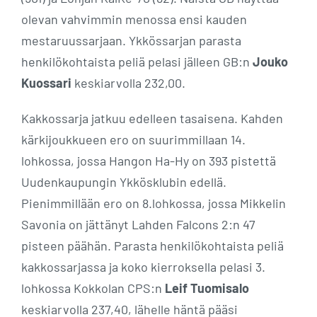
olevan vahvimmin menossa ensi kauden
mestaruussarjaan. Ykkössarjan parasta
henkilökohtaista peliä pelasi jälleen GB:n
Jouko
Kuossari
keskiarvolla 232,00.
Kakkossarja jatkuu edelleen tasaisena. Kahden
kärkijoukkueen ero on suurimmillaan 14.
lohkossa, jossa Hangon Ha-Hy on 393 pistettä
Uudenkaupungin Ykkösklubin edellä.
Pienimmillään ero on 8.lohkossa, jossa Mikkelin
Savonia on jättänyt Lahden Falcons 2:n 47
pisteen päähän. Parasta henkilökohtaista peliä
kakkossarjassa ja koko kierroksella pelasi 3.
lohkossa Kokkolan CPS:n
Leif Tuomisalo
keskiarvolla 237,40, lähelle häntä pääsi