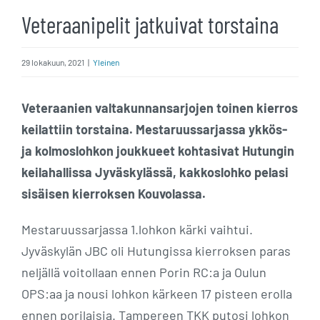
Veteraanipelit jatkuivat torstaina
29 lokakuun, 2021
|
Yleinen
Veteraanien valtakunnansarjojen toinen kierros
keilattiin torstaina. Mestaruussarjassa ykkös-
ja kolmoslohkon joukkueet kohtasivat Hutungin
keilahallissa Jyväskylässä, kakkoslohko pelasi
sisäisen kierroksen Kouvolassa.
Mestaruussarjassa 1.lohkon kärki vaihtui.
Jyväskylän JBC oli Hutungissa kierroksen paras
neljällä voitollaan ennen Porin RC:a ja Oulun
OPS:aa ja nousi lohkon kärkeen 17 pisteen erolla
ennen porilaisia. Tampereen TKK putosi lohkon