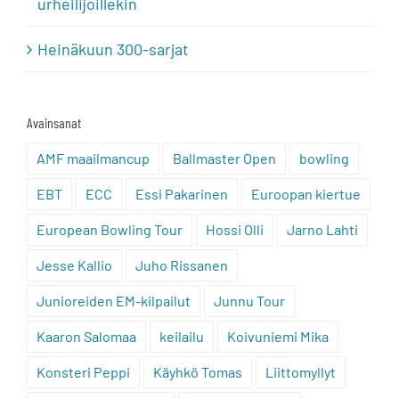
urheilijoillekin
Heinäkuun 300-sarjat
Avainsanat
AMF maailmancup
Ballmaster Open
bowling
EBT
ECC
Essi Pakarinen
Euroopan kiertue
European Bowling Tour
Hossi Olli
Jarno Lahti
Jesse Kallio
Juho Rissanen
Junioreiden EM-kilpailut
Junnu Tour
Kaaron Salomaa
keilailu
Koivuniemi Mika
Konsteri Peppi
Käyhkö Tomas
Liittomyllyt