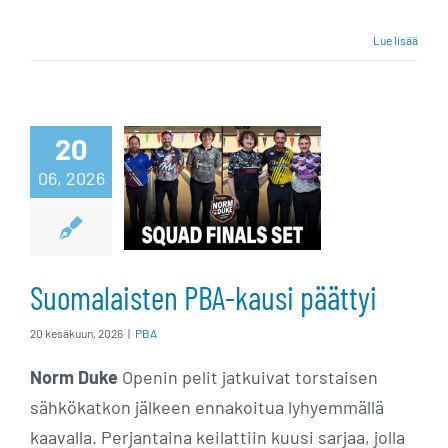
Lue lisää
Suomalaisten
20
06, 2026
PBA-kausi
päättyi
Suomalaisten PBA-kausi päättyi
20 kesäkuun, 2026
|
PBA
Norm Duke
Openin pelit jatkuivat torstaisen
sähkökatkon jälkeen ennakoitua lyhyemmällä
kaavalla. Perjantaina keilattiin kuusi sarjaa, jolla