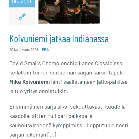
06, 2026
jatkaa
Indianassa
Koivuniemi jatkaa Indianassa
20 kesäkuun, 2026
|
PBA
David Small’s Championship Lanes Classicissa
keilattiin toinen seitsemän sarjan karsintapeli.
Mika Koivuniemi
lähti saalistamaan jatkopaikkaa
ja tuo yritys onnistuikin.
Ensimmäinen sarja alkoi vakuuttavasti kuudella
kaadolla, sitten tuli pari paikkoa ja
kauneusvirheenä kymppimissi. Lopputupla nosti
sarjan lukeman […]