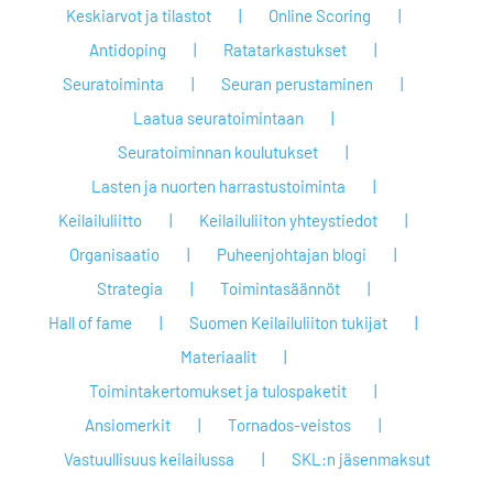
Keskiarvot ja tilastot
Online Scoring
Antidoping
Ratatarkastukset
Seuratoiminta
Seuran perustaminen
Laatua seuratoimintaan
Seuratoiminnan koulutukset
Lasten ja nuorten harrastustoiminta
Keilailuliitto
Keilailuliiton yhteystiedot
Organisaatio
Puheenjohtajan blogi
Strategia
Toimintasäännöt
Hall of fame
Suomen Keilailuliiton tukijat
Materiaalit
Toimintakertomukset ja tulospaketit
Ansiomerkit
Tornados-veistos
Vastuullisuus keilailussa
SKL:n jäsenmaksut