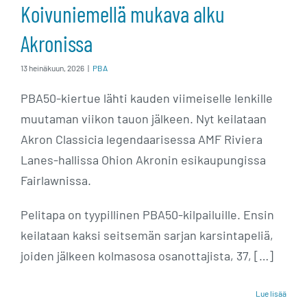
Koivuniemellä mukava alku
Akronissa
13 heinäkuun, 2026
|
PBA
PBA50-kiertue lähti kauden viimeiselle lenkille
muutaman viikon tauon jälkeen. Nyt keilataan
Akron Classicia legendaarisessa AMF Riviera
Lanes-hallissa Ohion Akronin esikaupungissa
Fairlawnissa.
Pelitapa on tyypillinen PBA50-kilpailuille. Ensin
keilataan kaksi seitsemän sarjan karsintapeliä,
joiden jälkeen kolmasosa osanottajista, 37, […]
Lue lisää