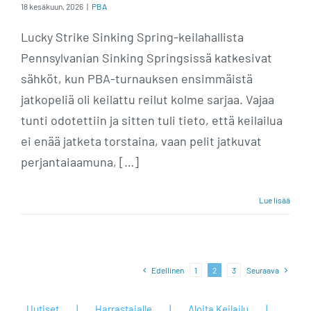
18 kesäkuun, 2026
|
PBA
Lucky Strike Sinking Spring-keilahallista
Pennsylvanian Sinking Springsissä katkesivat
sähköt, kun PBA-turnauksen ensimmäistä
jatkopeliä oli keilattu reilut kolme sarjaa. Vajaa
tunti odotettiin ja sitten tuli tieto, että keilailua
ei enää jatketa torstaina, vaan pelit jatkuvat
perjantaiaamuna, […]
Lue lisää
Edellinen
1
2
3
Seuraava
Uutiset
Harrastajalle
Aloita Keilailu