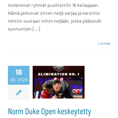
molemmat ryhmät puolitettiin 16 keilaajaan.
Nämä jatkoivat sitten neljä sarjaa ja karsinta
tehtiin suoraan niihin neljään, jotka pääsevät
sunnuntain […]
Lue lisää
Norm Duke
18
06, 2026
Open
keskeytetty
Norm Duke Open keskeytetty