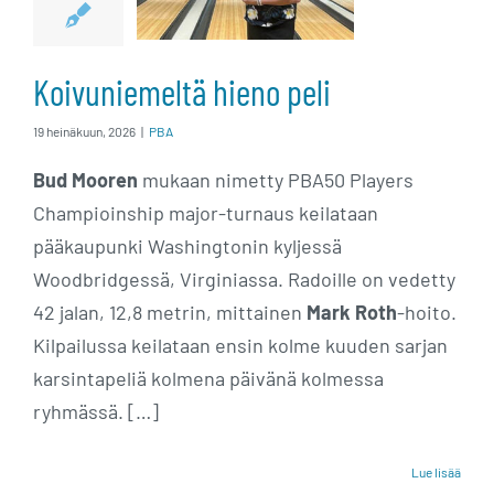
Koivuniemeltä hieno peli
19 heinäkuun, 2026
|
PBA
Bud Mooren
mukaan nimetty PBA50 Players
Champioinship major-turnaus keilataan
pääkaupunki Washingtonin kyljessä
Woodbridgessä, Virginiassa. Radoille on vedetty
42 jalan, 12,8 metrin, mittainen
Mark Roth
-hoito.
Kilpailussa keilataan ensin kolme kuuden sarjan
karsintapeliä kolmena päivänä kolmessa
ryhmässä. […]
Lue lisää