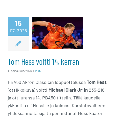
15
Tom Hess voitti
07, 2026
14. kerran
Tom Hess voitti 14. kerran
15 heinäkuun, 2026
|
PBA
PBA50 Akron Classicin loppuottelussa
Tom Hess
(otsikkokuva) voitti
Michael Clark Jr:in
235-216
ja otti uransa 14. PBA50 tittelin. Tällä kaudella
ykköstila oli Hessille jo kolmas. Karsintavaiheen
yhdeksänneltä sijalta ponnistanut Hess kaatoi