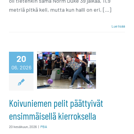
oli tietenkin sama Norm Duke 39 jalkaa, 11,9
metriä pitkä keli, mutta kun halli on eri, […]
Lue lisää
Koivuniemen
20
pelit päättyivät
06, 2026
ensimmäisellä
kierroksella
Koivuniemen pelit päättyivät
ensimmäisellä kierroksella
20 kesäkuun, 2026
|
PBA