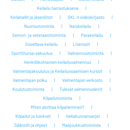
Keilailu harrastuksena
Keilahallit ja jäsenliitot
SKL:n videokirjasto
Nuorisotoiminta
Naiskeilailu
Seniori- ja veteraanitoiminta
Parakeilailu
Soveltava keilailu
Lisenssit
Sporttiturva-vakuutus
Valmennustoiminta
Henkilökohtainen keilailuvalmennus
Valmentajakoulutus ja Keilailuosaamisen kurssit
Valmentajan polku
Valmentajan verkosto
Koulutustoiminta
Tulevat valmennusleirit
Kilpailutoiminta
Miten aloittaa kilpaileminen?
Kilpailut ja tulokset
Valtakunnansarjat
Säännöt ja ohjeet
Maajoukkuetoiminta