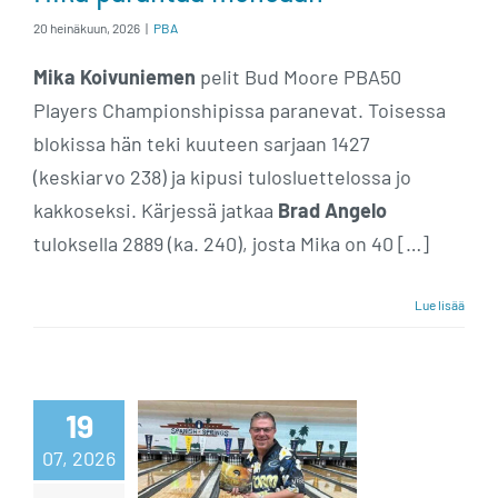
20 heinäkuun, 2026
|
PBA
Mika Koivuniemen
pelit Bud Moore PBA50
Players Championshipissa paranevat. Toisessa
blokissa hän teki kuuteen sarjaan 1427
(keskiarvo 238) ja kipusi tulosluettelossa jo
kakkoseksi. Kärjessä jatkaa
Brad Angelo
tuloksella 2889 (ka. 240), josta Mika on 40 […]
Lue lisää
19
Koivuniemeltä
07, 2026
hieno peli