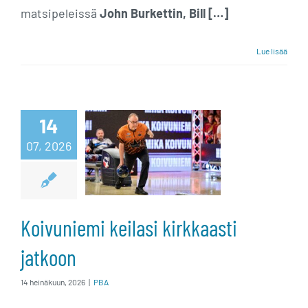
matsipeleissä
John Burkettin, Bill […]
Lue lisää
Koivuniemi
14
keilasi
07, 2026
kirkkaasti
jatkoon
Koivuniemi keilasi kirkkaasti
jatkoon
14 heinäkuun, 2026
|
PBA