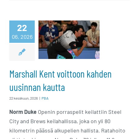
Marshall Kent
voittoon
22
06, 2026
kahden
uusinnan
kautta
Marshall Kent voittoon kahden
uusinnan kautta
22 kesäkuun, 2026
|
PBA
Norm Duke
Openin porraspelit keilattiin Steel
City and Brews keilahallissa, joka on yli 80
kilometrin päässä alkupelien hallista. Ratahoito