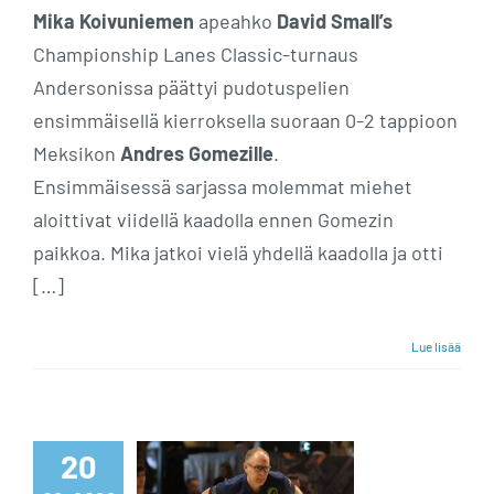
Mika Koivuniemen
apeahko
David Small’s
Championship Lanes Classic-turnaus
Andersonissa päättyi pudotuspelien
ensimmäisellä kierroksella suoraan 0-2 tappioon
Meksikon
Andres Gomezille
.
Ensimmäisessä sarjassa molemmat miehet
aloittivat viidellä kaadolla ennen Gomezin
paikkoa. Mika jatkoi vielä yhdellä kaadolla ja otti
[…]
Lue lisää
Koivuniemi
20