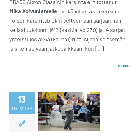
PBA50 Akron Classicin karsinta ei tuottanut
Mika Koivuniemelle
minkäänlaisia vaikeuksia.
Toisen karsintablokin seitsemään sarjaan hän
keilasi tuloksen 1612 (keskiarvo 230) ja 14 sarjan
yhteistulos 3243 (ka. 231) riitti sijaan seitsemän
ja siten selvään jatkopaikkaan, kun […]
Lue lisää
Koivuniemellä
13
07, 2026
mukava alku
Akronissa