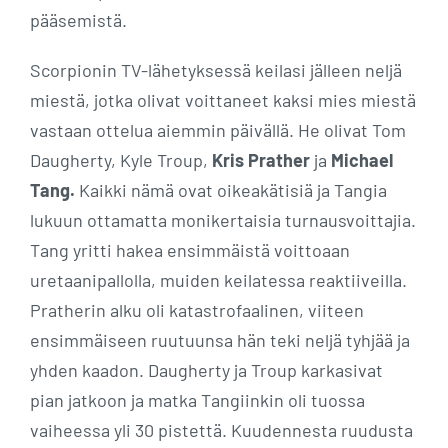
pääsemistä.
Scorpionin TV-lähetyksessä keilasi jälleen neljä
miestä, jotka olivat voittaneet kaksi mies miestä
vastaan ottelua aiemmin päivällä. He olivat Tom
Daugherty, Kyle Troup,
Kris Prather
ja
Michael
Tang.
Kaikki nämä ovat oikeakätisiä ja Tangia
lukuun ottamatta monikertaisia turnausvoittajia.
Tang yritti hakea ensimmäistä voittoaan
uretaanipallolla, muiden keilatessa reaktiiveilla.
Pratherin alku oli katastrofaalinen, viiteen
ensimmäiseen ruutuunsa hän teki neljä tyhjää ja
yhden kaadon. Daugherty ja Troup karkasivat
pian jatkoon ja matka Tangiinkin oli tuossa
vaiheessa yli 30 pistettä. Kuudennesta ruudusta