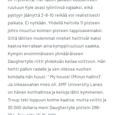
ruutuun Kyle avasi lyöntinsä vajaaksi, eikä
pystyyn jäänyttä 2-8-10 reikää voi realistisesti
paikata. Ei nytkään. Yhdellä heitolla 11 pisteen
johto muuttui kolmen pisteen tappioasemaksi.
Siitä lähtien molemmat miehet heittivät kaksi
kaatoa kerrallaan aina kymppiruutuun saakka.
Kympin ensimmäiseen ylimääräiseen
Daughertylle riitti yhdeksän keilaa voittoon. Hän
heitti pallon radalle ja sen ollessa nuolten
kohdalla hän huusi: ” My house! (Minun hallini)”.
Ja oikeassahan mies oli. AMF University Lanes
on hänen kotihallinsa ja keiloja lähti kymmenen.
Troup teki loppuun kolme kaatoa, mutta voitto ja
30 000 dollaria meni Daughertylle pistein 266-