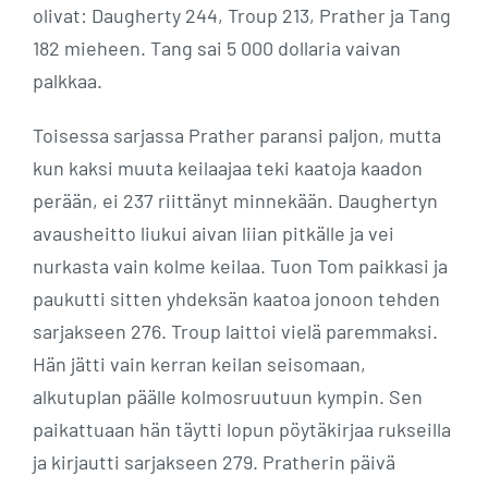
olivat: Daugherty 244, Troup 213, Prather ja Tang
182 mieheen. Tang sai 5 000 dollaria vaivan
palkkaa.
Toisessa sarjassa Prather paransi paljon, mutta
kun kaksi muuta keilaajaa teki kaatoja kaadon
perään, ei 237 riittänyt minnekään. Daughertyn
avausheitto liukui aivan liian pitkälle ja vei
nurkasta vain kolme keilaa. Tuon Tom paikkasi ja
paukutti sitten yhdeksän kaatoa jonoon tehden
sarjakseen 276. Troup laittoi vielä paremmaksi.
Hän jätti vain kerran keilan seisomaan,
alkutuplan päälle kolmosruutuun kympin. Sen
paikattuaan hän täytti lopun pöytäkirjaa rukseilla
ja kirjautti sarjakseen 279. Pratherin päivä