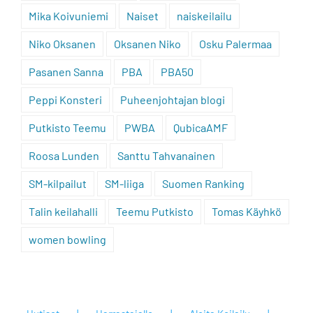
Mika Koivuniemi
Naiset
naiskeilailu
Niko Oksanen
Oksanen Niko
Osku Palermaa
Pasanen Sanna
PBA
PBA50
Peppi Konsteri
Puheenjohtajan blogi
Putkisto Teemu
PWBA
QubicaAMF
Roosa Lunden
Santtu Tahvanainen
SM-kilpailut
SM-liiga
Suomen Ranking
Talin keilahalli
Teemu Putkisto
Tomas Käyhkö
women bowling