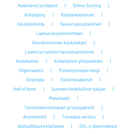
Keskiarvot ja tilastot
Online Scoring
Antidoping
Ratatarkastukset
Seuratoiminta
Seuran perustaminen
Laatua seuratoimintaan
Seuratoiminnan koulutukset
Lasten ja nuorten harrastustoiminta
Keilailuliitto
Keilailuliiton yhteystiedot
Organisaatio
Puheenjohtajan blogi
Strategia
Toimintasäännöt
Hall of fame
Suomen Keilailuliiton tukijat
Materiaalit
Toimintakertomukset ja tulospaketit
Ansiomerkit
Tornados-veistos
Vastuullisuus keilailussa
SKL:n jäsenmaksut