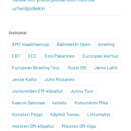
urheilijoillekin
Avainsanat
AMF maailmancup
Ballmaster Open
bowling
EBT
ECC
Essi Pakarinen
Euroopan kiertue
European Bowling Tour
Hossi Olli
Jarno Lahti
Jesse Kallio
Juho Rissanen
Junioreiden EM-kilpailut
Junnu Tour
Kaaron Salomaa
keilailu
Koivuniemi Mika
Konsteri Peppi
Käyhkö Tomas
Liittomyllyt
miesten SM-kilpailut
Miesten SM-liiga