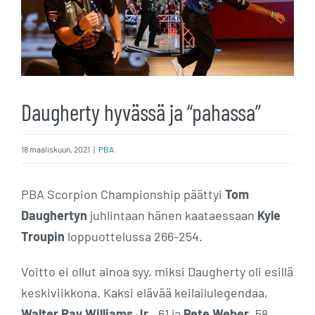
Daugherty hyvässä ja “pahassa”
18 maaliskuun, 2021
|
PBA
PBA Scorpion Championship päättyi
Tom
Daughertyn
juhlintaan hänen kaataessaan
Kyle
Troupin
loppuottelussa 266-254.
Voitto ei ollut ainoa syy, miksi Daugherty oli esillä
keskiviikkona. Kaksi elävää keilailulegendaa,
Walter Ray Williams Jr
., 61 ja
Pete Weber
, 58,