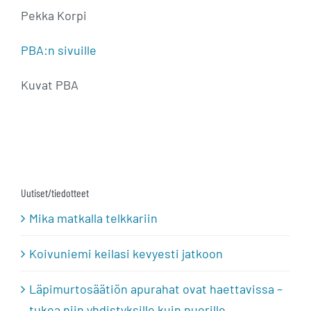
Pekka Korpi
PBA:n sivuille
Kuvat PBA
Uutiset/tiedotteet
Mika matkalla telkkariin
Koivuniemi keilasi kevyesti jatkoon
Läpimurtosäätiön apurahat ovat haettavissa –
tukea niin yhdistyksille kuin nuorille