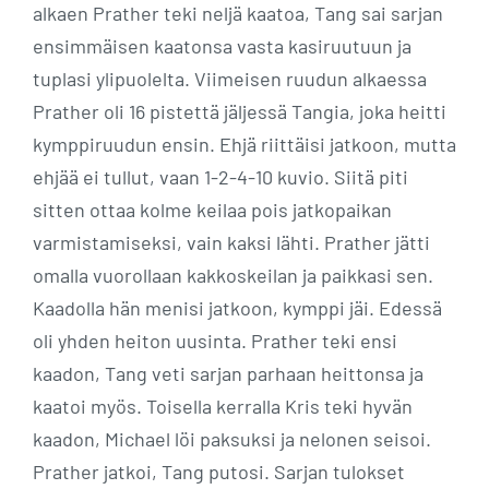
alkaen Prather teki neljä kaatoa, Tang sai sarjan
ensimmäisen kaatonsa vasta kasiruutuun ja
tuplasi ylipuolelta. Viimeisen ruudun alkaessa
Prather oli 16 pistettä jäljessä Tangia, joka heitti
kymppiruudun ensin. Ehjä riittäisi jatkoon, mutta
ehjää ei tullut, vaan 1-2-4-10 kuvio. Siitä piti
sitten ottaa kolme keilaa pois jatkopaikan
varmistamiseksi, vain kaksi lähti. Prather jätti
omalla vuorollaan kakkoskeilan ja paikkasi sen.
Kaadolla hän menisi jatkoon, kymppi jäi. Edessä
oli yhden heiton uusinta. Prather teki ensi
kaadon, Tang veti sarjan parhaan heittonsa ja
kaatoi myös. Toisella kerralla Kris teki hyvän
kaadon, Michael löi paksuksi ja nelonen seisoi.
Prather jatkoi, Tang putosi. Sarjan tulokset