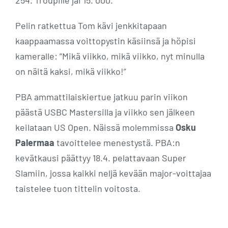
254. Troupille jäi 15. 000.
Pelin ratkettua Tom kävi jenkkitapaan
kaappaamassa voittopystin käsiinsä ja höpisi
kameralle: ”Mikä viikko, mikä viikko, nyt minulla
on näitä kaksi, mikä viikko!”
PBA ammattilaiskiertue jatkuu parin viikon
päästä USBC Mastersilla ja viikko sen jälkeen
keilataan US Open. Näissä molemmissa
Osku
Palermaa
tavoittelee menestystä. PBA:n
kevätkausi päättyy 18.4. pelattavaan Super
Slamiin, jossa kaikki neljä kevään major-voittajaa
taistelee tuon tittelin voitosta.