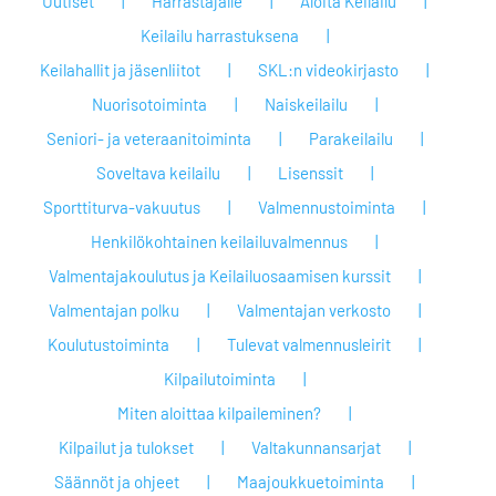
Uutiset
Harrastajalle
Aloita Keilailu
Keilailu harrastuksena
Keilahallit ja jäsenliitot
SKL:n videokirjasto
Nuorisotoiminta
Naiskeilailu
Seniori- ja veteraanitoiminta
Parakeilailu
Soveltava keilailu
Lisenssit
Sporttiturva-vakuutus
Valmennustoiminta
Henkilökohtainen keilailuvalmennus
Valmentajakoulutus ja Keilailuosaamisen kurssit
Valmentajan polku
Valmentajan verkosto
Koulutustoiminta
Tulevat valmennusleirit
Kilpailutoiminta
Miten aloittaa kilpaileminen?
Kilpailut ja tulokset
Valtakunnansarjat
Säännöt ja ohjeet
Maajoukkuetoiminta