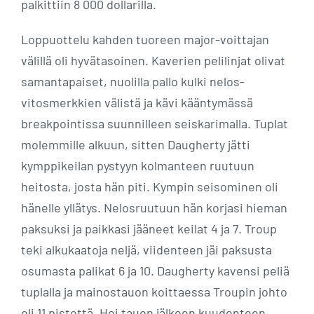
palkittiin 8 000 dollarilla.
Loppuottelu kahden tuoreen major-voittajan
välillä oli hyvätasoinen. Kaverien pelilinjat olivat
samantapaiset, nuolilla pallo kulki nelos-
vitosmerkkien välistä ja kävi kääntymässä
breakpointissa suunnilleen seiskarimalla. Tuplat
molemmille alkuun, sitten Daugherty jätti
kymppikeilan pystyyn kolmanteen ruutuun
heitosta, josta hän piti. Kympin seisominen oli
hänelle yllätys. Nelosruutuun hän korjasi hieman
paksuksi ja paikkasi jääneet keilat 4 ja 7. Troup
teki alkukaatoja neljä, viidenteen jäi paksusta
osumasta palikat 6 ja 10. Daugherty kavensi peliä
tuplalla ja mainostauon koittaessa Troupin johto
oli 11 pistettä. Hei tauon jälkeen kuudenteen