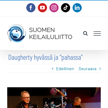
Skip
Facebook
YouTube
Instagram
Tiktok
LinkedIn
to
content
Daugherty hyvässä ja “pahassa”
Edellinen
Seuraava
Katso
kuvaa
isompana