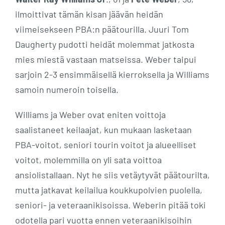
ilmoittivat tämän kisan jäävän heidän
viimeisekseen PBA:n päätourilla. Juuri Tom
Daugherty pudotti heidät molemmat jatkosta
mies miestä vastaan matseissa. Weber taipui
sarjoin 2-3 ensimmäisellä kierroksella ja Williams
samoin numeroin toisella.
Williams ja Weber ovat eniten voittoja
saalistaneet keilaajat, kun mukaan lasketaan
PBA-voitot, seniori tourin voitot ja alueelliset
voitot, molemmilla on yli sata voittoa
ansiolistallaan. Nyt he siis vetäytyvät päätourilta,
mutta jatkavat keilailua koukkupolvien puolella,
seniori- ja veteraanikisoissa. Weberin pitää toki
odotella pari vuotta ennen veteraanikisoihin