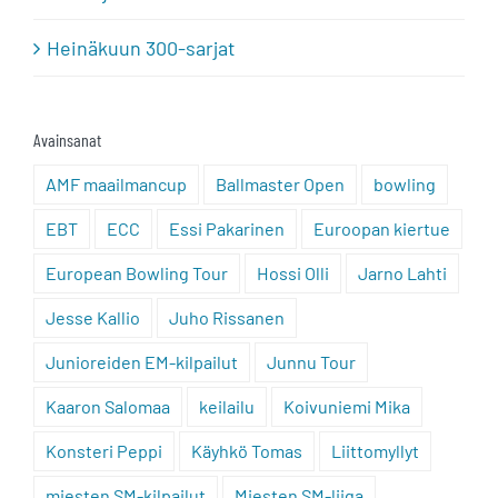
Heinäkuun 300-sarjat
Avainsanat
AMF maailmancup
Ballmaster Open
bowling
EBT
ECC
Essi Pakarinen
Euroopan kiertue
European Bowling Tour
Hossi Olli
Jarno Lahti
Jesse Kallio
Juho Rissanen
Junioreiden EM-kilpailut
Junnu Tour
Kaaron Salomaa
keilailu
Koivuniemi Mika
Konsteri Peppi
Käyhkö Tomas
Liittomyllyt
miesten SM-kilpailut
Miesten SM-liiga