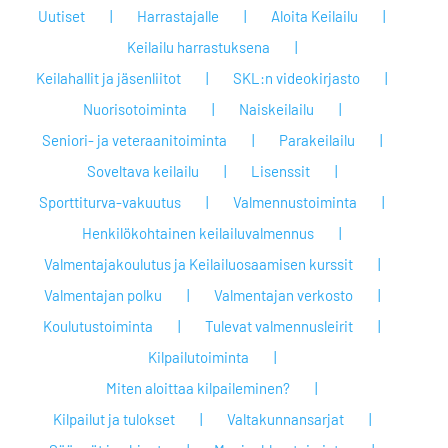
Uutiset
Harrastajalle
Aloita Keilailu
Keilailu harrastuksena
Keilahallit ja jäsenliitot
SKL:n videokirjasto
Nuorisotoiminta
Naiskeilailu
Seniori- ja veteraanitoiminta
Parakeilailu
Soveltava keilailu
Lisenssit
Sporttiturva-vakuutus
Valmennustoiminta
Henkilökohtainen keilailuvalmennus
Valmentajakoulutus ja Keilailuosaamisen kurssit
Valmentajan polku
Valmentajan verkosto
Koulutustoiminta
Tulevat valmennusleirit
Kilpailutoiminta
Miten aloittaa kilpaileminen?
Kilpailut ja tulokset
Valtakunnansarjat