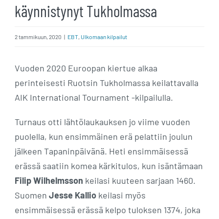
käynnistynyt Tukholmassa
2 tammikuun, 2020
|
EBT
,
Ulkomaan kilpailut
Vuoden 2020 Euroopan kiertue alkaa
perinteisesti Ruotsin Tukholmassa keilattavalla
AIK International Tournament -kilpailulla.
Turnaus otti lähtölaukauksen jo viime vuoden
puolella, kun ensimmäinen erä pelattiin joulun
jälkeen Tapaninpäivänä. Heti ensimmäisessä
erässä saatiin komea kärkitulos, kun isäntämaan
Filip Wilhelmsson
keilasi kuuteen sarjaan 1460.
Suomen
Jesse Kallio
keilasi myös
ensimmäisessä erässä kelpo tuloksen 1374, joka