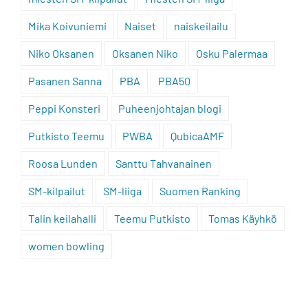
Mika Koivuniemi
Naiset
naiskeilailu
Niko Oksanen
Oksanen Niko
Osku Palermaa
Pasanen Sanna
PBA
PBA50
Peppi Konsteri
Puheenjohtajan blogi
Putkisto Teemu
PWBA
QubicaAMF
Roosa Lunden
Santtu Tahvanainen
SM-kilpailut
SM-liiga
Suomen Ranking
Talin keilahalli
Teemu Putkisto
Tomas Käyhkö
women bowling