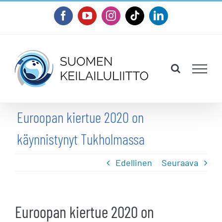
Skip
Facebook
YouTube
Instagram
Tiktok
LinkedIn
to
content
Euroopan kiertue 2020 on
käynnistynyt Tukholmassa
Edellinen
Seuraava
Euroopan kiertue 2020 on