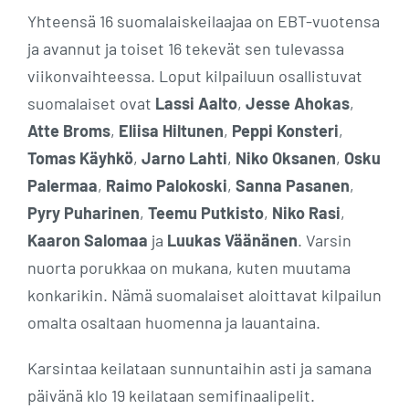
Yhteensä 16 suomalaiskeilaajaa on EBT-vuotensa
ja avannut ja toiset 16 tekevät sen tulevassa
viikonvaihteessa. Loput kilpailuun osallistuvat
suomalaiset ovat
Lassi Aalto
,
Jesse Ahokas
,
Atte Broms
,
Eliisa Hiltunen
,
Peppi Konsteri
,
Tomas Käyhkö
,
Jarno Lahti
,
Niko Oksanen
,
Osku
Palermaa
,
Raimo Palokoski
,
Sanna Pasanen
,
Pyry Puharinen
,
Teemu Putkisto
,
Niko Rasi
,
Kaaron Salomaa
ja
Luukas Väänänen
. Varsin
nuorta porukkaa on mukana, kuten muutama
konkarikin. Nämä suomalaiset aloittavat kilpailun
omalta osaltaan huomenna ja lauantaina.
Karsintaa keilataan sunnuntaihin asti ja samana
päivänä klo 19 keilataan semifinaalipelit.