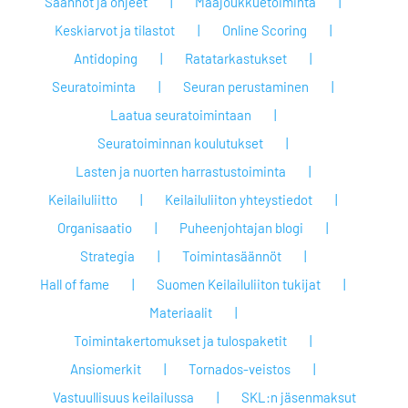
Säännöt ja ohjeet
Maajoukkuetoiminta
Keskiarvot ja tilastot
Online Scoring
Antidoping
Ratatarkastukset
Seuratoiminta
Seuran perustaminen
Laatua seuratoimintaan
Seuratoiminnan koulutukset
Lasten ja nuorten harrastustoiminta
Keilailuliitto
Keilailuliiton yhteystiedot
Organisaatio
Puheenjohtajan blogi
Strategia
Toimintasäännöt
Hall of fame
Suomen Keilailuliiton tukijat
Materiaalit
Toimintakertomukset ja tulospaketit
Ansiomerkit
Tornados-veistos
Vastuullisuus keilailussa
SKL:n jäsenmaksut