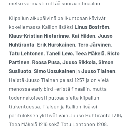
melko varmasti riittää suoraan finaaliin.
Kilpailun alkupäivinä pelikuntoaan kävivät
kokeilemassa Kallion lisäksi
Linus Boström
,
Klaus-Kristian Hietarinne
,
Kai Hilden
,
Juuso
Huhtiranta
,
Erik Hurskainen
,
Tero Järvinen
,
Tatu Lehtonen
,
Taneli Levo
,
Teea Mäkelä
,
Risto
Partinen
,
Roosa Pusa
,
Juuso Rikkola
,
Simon
Susiluoto
,
Simo Uosukainen
ja
Juuso Tiainen
.
Heistä Juuso Tiainen pelasi 1257 ja on vielä
menossa early bird -eristä finaaliin, mutta
todennäköisesti putoaa sieltä kilpailun
tiukentuessa. Tiaisen ja Kallion lisäksi
parituloksen ylittivät vain Juuso Huhtiranta 1216,
Teea Mäkelä 1216 sekä Tatu Lehtonen 1208.