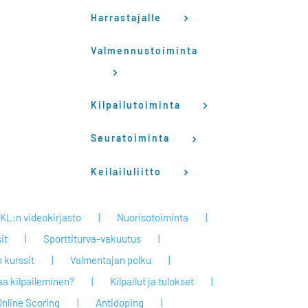
Harrastajalle
Valmennustoiminta
Kilpailutoiminta
Seuratoiminta
Keilailuliitto
KL:n videokirjasto
Nuorisotoiminta
it
Sporttiturva-vakuutus
 kurssit
Valmentajan polku
taa kilpaileminen?
Kilpailut ja tulokset
Online Scoring
Antidoping