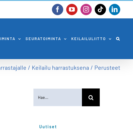
Facebook
YouTube
Instagram
Tiktok
Linked
OIMINTA
SEURATOIMINTA
KEILAILULIITTO
rrastajalle
Keilailu harrastuksena
Perusteet
Etsi
...
Uutiset