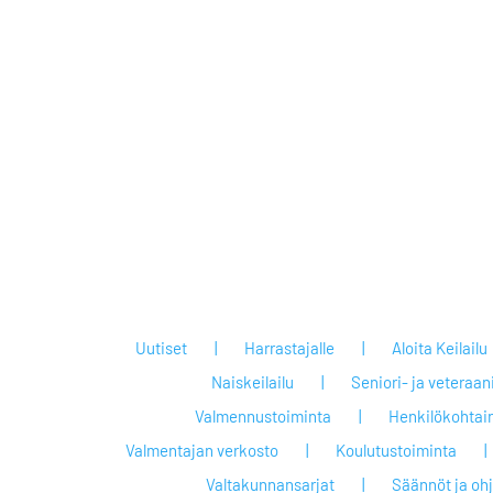
Uutiset
Harrastajalle
Aloita Keilailu
Naiskeilailu
Seniori- ja veteraan
Valmennustoiminta
Henkilökohtai
Valmentajan verkosto
Koulutustoiminta
Valtakunnansarjat
Säännöt ja oh