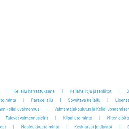
Keilailu harrastuksena
Keilahallit ja jäsenliitot
S
itoiminta
Parakeilailu
Soveltava keilailu
Lisenss
nen keilailuvalmennus
Valmentajakoulutus ja Keilailuosaamisen
Tulevat valmennusleirit
Kilpailutoiminta
Miten aloit
jeet
Maajoukkuetoiminta
Keskiarvot ja tilastot