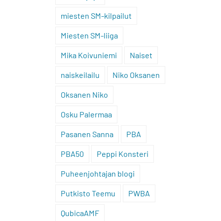
miesten SM-kilpailut
Miesten SM-liiga
Mika Koivuniemi
Naiset
naiskeilailu
Niko Oksanen
Oksanen Niko
Osku Palermaa
Pasanen Sanna
PBA
PBA50
Peppi Konsteri
Puheenjohtajan blogi
Putkisto Teemu
PWBA
QubicaAMF