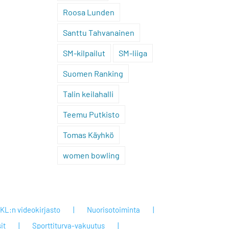
Roosa Lunden
Santtu Tahvanainen
SM-kilpailut
SM-liiga
Suomen Ranking
Talin keilahalli
Teemu Putkisto
Tomas Käyhkö
women bowling
KL:n videokirjasto
Nuorisotoiminta
it
Sporttiturva-vakuutus