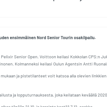
auden ensimmäinen Nord Senior Tourin osakilpailu.
 Pelixir Senior Open. Voittoon keilasi Kokkolan CPS:n Ju
Leinonen. Kolmanneksi keilasi Oulun Agentsin Antti Ruonal
 mukaan ja pistetilanteet voit katsoa alla olevien linkkien
ilusta ja lopputurnauksesta, joka keilataan keväällä 2020
lkaa tänään 21.10. ja karsinta kestää 7.12. saakka.