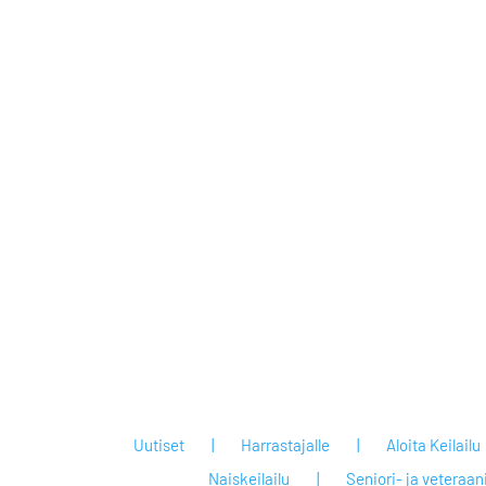
Uutiset
Harrastajalle
Aloita Keilailu
Naiskeilailu
Seniori- ja veteraan