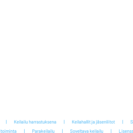
Keilailu harrastuksena
Keilahallit ja jäsenliitot
S
itoiminta
Parakeilailu
Soveltava keilailu
Lisenss