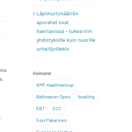
Läpimurtosäätiön
apurahat ovat
haettavissa – tukea niin
yhdistyksille kuin nuorille
urheilijoillekin
kka
Avainsanat
a.
AMF maailmancup
Ballmaster Open
bowling
EBT
ECC
.
Essi Pakarinen
Euroopan kiertue