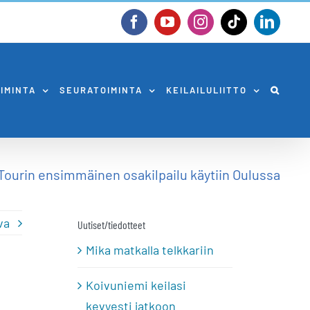
Facebook
YouTube
Instagram
Tiktok
Linked
OIMINTA
SEURATOIMINTA
KEILAILULIITTO
Tourin ensimmäinen osakilpailu käytiin Oulussa
va
Uutiset/tiedotteet
Mika matkalla telkkariin
Koivuniemi keilasi
kevyesti jatkoon