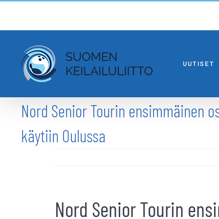
Skip
to
content
UUTISET
Nord Senior Tourin ensimmäinen os
käytiin Oulussa
Nord Senior Tourin ens