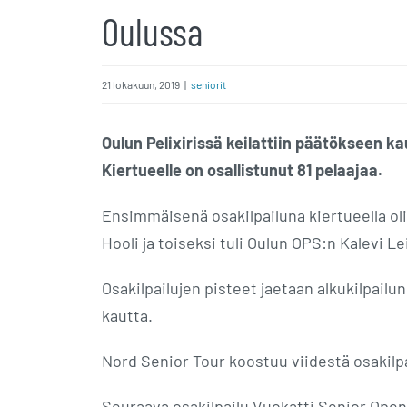
Oulussa
21 lokakuun, 2019
|
seniorit
Oulun Pelixirissä keilattiin päätökseen k
Kiertueelle on osallistunut 81 pelaajaa.
Ensimmäisenä osakilpailuna kiertueella oli
Hooli ja toiseksi tuli Oulun OPS:n Kalevi 
Osakilpailujen pisteet jaetaan alkukilpailun
kautta.
Nord Senior Tour koostuu viidestä osakilpa
Seuraava osakilpailu Vuokatti Senior Open a